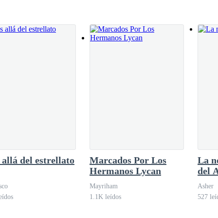
allá del estrellato
Marcados Por Los
La n
Hermanos Lycan
del 
sco
Mayriham
Asher
eídos
1.1K leídos
527 leí