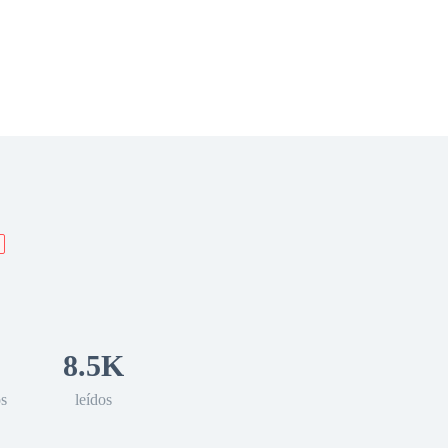
 Romance
Sci-Fi
Guerra
Otros
8.5K
os
leídos