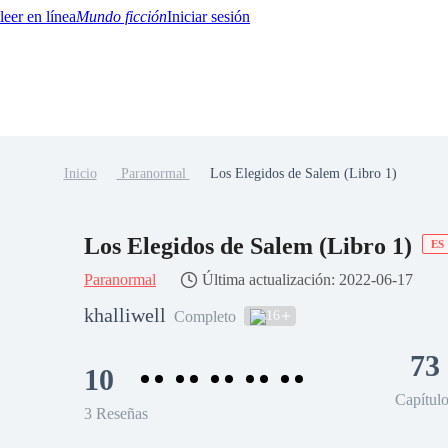
Mundo ficción
Iniciar sesión
Inicio
Paranormal
Los Elegidos de Salem (Libro 1)
BTQ+
YA/TEEN
Paranormal
Misterio/Thriller
Oriental
Juegos
Historia
MM
Los Elegidos de Salem (Libro 1)
ES
Paranormal
Última actualización: 2022-06-17
khalliwell
16
Completo
73
10
Capítul
3 Reseñas