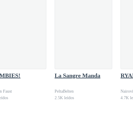
MBIES!
La Sangre Manda
RYA
n Faust
PeltaBelten
Nairovi
eídos
2.5K leídos
4.7K le