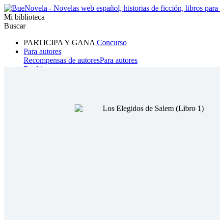
Mi biblioteca
Buscar
PARTICIPA Y GANA
Concurso
Para autores
Recompensas de autores
Para autores
Ranking
Navegar
Novelas
Cuentos Cortos
Todos
Romance
Hombre lobo
Mafia
Sistema
Fantasía
Urbano
LG