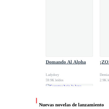
Domando Al Alpha
¡ZO
Ladydory
Demia
59.9K leídos
2.9K l
Nuevas novelas de lanzamiento