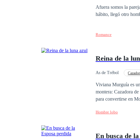
¿Logrará su cometido 
Divorcio
Amor P
Afuera somos la pareja
hábito, llegó otro ho
Romance
Reina de la lun
As de Trébol
Cazador
Viviana Murguía es una
montera: Cazadora de 
para convertirse en Mo
prima quien recibió el
Hombre lobo
Lucas, el hombre del 
vivir como una humana
va a buscarla y la obliga a
En busca de la
enfrenta a la misterio