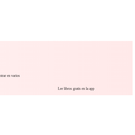
 Romance
Sci-Fi
Guerra
Otros
ntrar en varios
Lee libros gratis en la app