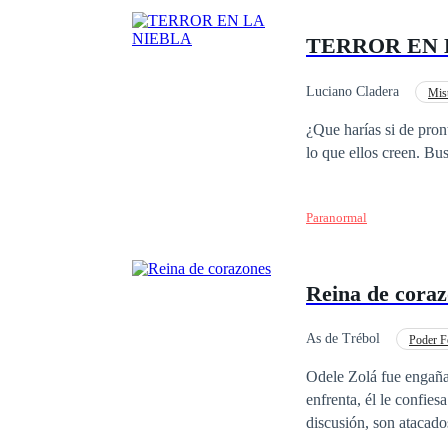
TERROR EN 
Luciano Cladera
Mist
¿Que harías si de pronto un día c
lo que ellos creen. Bu
Paranormal
Reina de cora
As de Trébol
Poder F
Venganza
Desafí
Odele Zolá fue engaña
enfrenta, él le confie
discusión, son atacados por 
salva a Sabina en luga