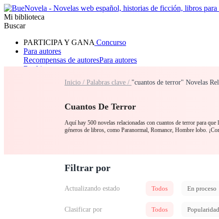
Mi biblioteca
Buscar
PARTICIPA Y GANA
Concurso
Para autores
Recompensas de autores
Para autores
Ranking
Navegar
Inicio /
Palabras clave /
"cuantos de terror" Novelas Re
Novelas
Cuentos Cortos
Todos
Romance
Hombre lobo
Mafia
Sistema
Fantasía
Urbano
LG
Cuantos De Terror
Aquí hay 500 novelas relacionadas con cuantos de terror para que la
géneros de libros, como Paranormal, Romance, Hombre lobo. ¡
Filtrar por
Actualizando estado
Todos
En proceso
Clasificar por
Todos
Popularida