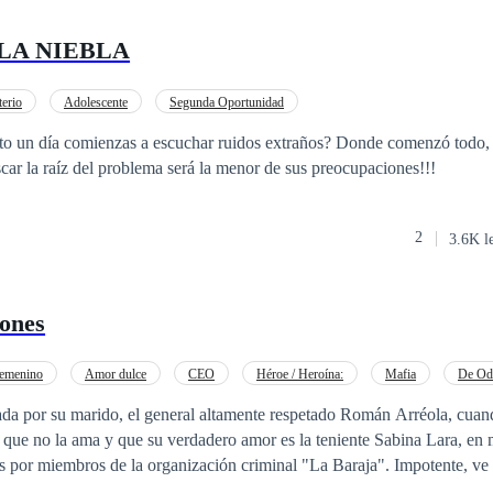
LA NIEBLA
erio
Adolescente
Segunda Oportunidad
omienzas a escuchar ruidos extraños? Donde comenzó todo, está más cerca de
scar la raíz del problema será la menor de sus preocupaciones!!!
2
3.6K l
zones
emenino
Amor dulce
CEO
Héroe / Heroína:
Mafia
De Od
o a las Expectativas
da por su marido, el general altamente respetado Román Arréola, cuan
sa que no la ama y que su verdadero amor es la teniente Sabina Lara, en
miembros de la organización criminal "La Baraja". Impotente, ve cómo Román
r de a ella y es herida de muerte. Sin poder hacer nada, Román la aba