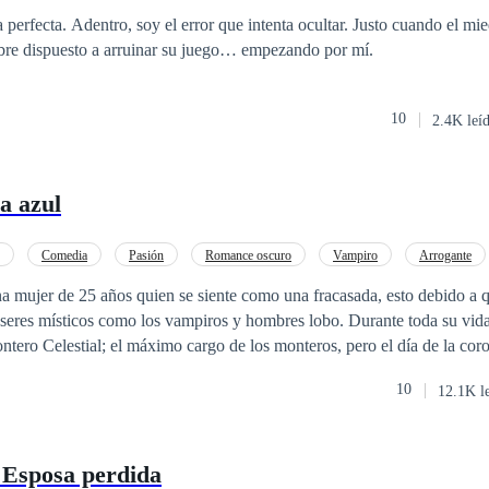
al tiempo que cobra venganza y se enamora de una mujer opuesta a él?
rohibido
Embarazo
 perfecta. Adentro, soy el error que intenta ocultar. Justo cuando el mi
mbre dispuesto a arruinar su juego… empezando por mí.
10
2.4K leí
a azul
Comedia
Pasión
Romance oscuro
Vampiro
Arrogante
 mujer de 25 años quien se siente como una fracasada, esto debido a q
seres místicos como los vampiros y hombres lobo. Durante toda su vida
ntero Celestial; el máximo cargo de los monteros, pero el día de la cor
 título y no ella. Después de la humillación y de haber sufrido un recha
10
12.1K l
que siempre estuvo enamorada, Viviana decide escapar del clan de los 
 normal. Ahora, cuatro años después, en la cúspide de la decadencia d
 volver con los monteros para el funeral del padre de Viviana. Ahora Viviana se
 Esposa perdida
sa muerte de su padre, debe descubrir qué ser sobrenatural lo asesinó y 