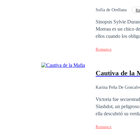
por ella, a menos que 
tan malos como ella p
Sofía de Orellana
Ri
Diferencia de Edad
Sinopsis Sylvie Durand es una chica 19 años, inteligente, decidida
Moreau es un chico de 
ellos cuando los obligu
hasta que llegue el di
Romance
¿Podrán volver a unir
Cautiva de la 
Karina Peña De Goncalv
Poder Femenino
Victoria fue secuestra
Slashdot, un peligroso
ella descubrió su verd
Michael ama a Victoria
Romance
muchacho obligado a en
y vengarse de Slashdot. Pero la venganza es más que la motivación de Michael. Para Franco Sla