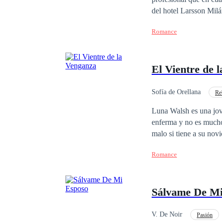
del hotel Larsson Milá
pensó que iba a morir 
Romance
millonaria, hermosa y 
haberse cruzado, no te
obligados a permanecer
El Vientre de 
no todo lo que brilla 
aprenderán. Acompáñam
intensa historia
Sofía de Orellana
Re
Matrimonio por Contrat
Luna Walsh es una joven universitaria que trata sa
enferma y no es mucho 
malo si tiene a su nov
muere y está a punto d
Romance
quien recurrir, se topa
perder su único bien, 
país, quien busca una m
Sálvame De Mi
porque las relaciones n
todo lo opuesto, a pes
a su heredero… hasta q
V. De Noir
Pasión