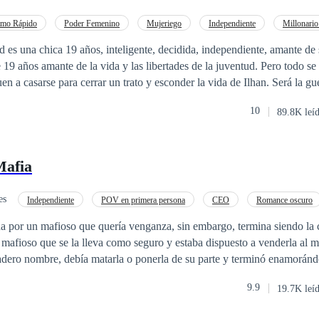
un atractivo vampiro u hombre lobo llegue para confundirla y hacerle c
ensaba.
tmo Rápido
Poder Femenino
Mujeriego
Independiente
Millonario
CEO
Contemporánea
Matrimonio por Contrato
, independiente, amante de su carrera. Ilhan
19 años amante de la vida y las libertades de la juventud. Pero todo se
en a casarse para cerrar un trato y esconder la vida de Ilhan. Será la gu
vorcio y uno de ellos se dé cuenta que se enamoró, y el otro se vaya con 
10
89.8K leí
se luego de terminar con su matrimonio?
Mafia
es
Independiente
POV en primera persona
CEO
Romance oscuro
Rebelde
da por un mafioso que quería venganza, sin embargo, termina siendo la 
 mafioso que se la lleva como seguro y estaba dispuesto a venderla al m
adero nombre, debía matarla o ponerla de su parte y terminó enamorándo
 y no se detendrá ante nada para recuperar a Victoria y aunque antes f
9.9
19.7K leí
trar en la organización de Halcón, ahora no le temblará el pulso para 
shdot la