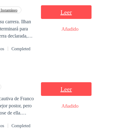
reer que no son
 Instantáneo
Leer
 terminará para
Añadido
erra declarada,
el corazón roto.
dos
Completed
Leer
cautiva de Franco
ejor postor, pero
Añadido
se de ella.
ue un simple
dos
Completed
hacer lo necesario