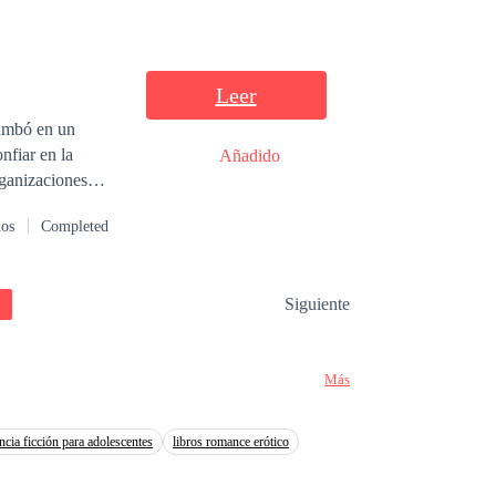
ización de
Leer
rumbó en un
nfiar en la
Añadido
nov: su
dos
Completed
 mismos… hasta
Siguiente
Más
encia ficción para adolescentes
libros romance erótico