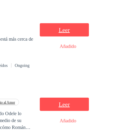
Leer
Añadido
eídos
Ongoing
io al Amor
Leer
do Odele lo
 medio de su
Añadido
ndona sabiendo