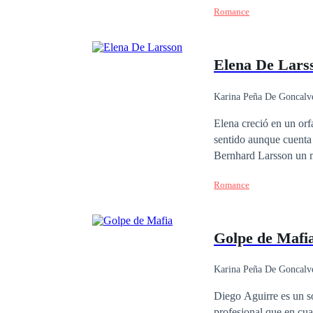
Romance
que morirá y a Odele se le rompe el cora
país, no sabe cómo lle
el idioma de ese lugar
Elena De Lars
hicieron.
Karina Peña De Goncalv
Elena creció en un orf
sentido aunque cuenta
Bernhard Larsson un m
aventura sin tapujos. 
Romance
apuesto arquitecto y el
apuestos Larsson? Prim
Golpe de Mafi
Karina Peña De Goncalv
Contemporánea
Diego Aguirre es un sol
profesional que en cu