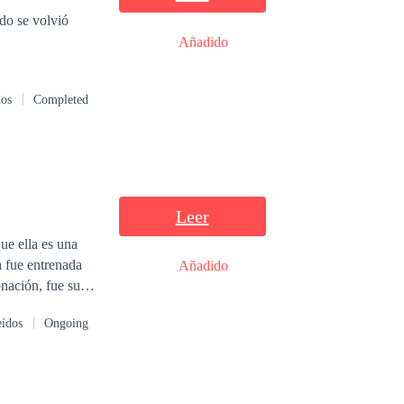
edo se volvió
Añadido
dos
Completed
Leer
ue ella es una
 fue entrenada
Añadido
onación, fue su
zo a manos de
eídos
Ongoing
monteros para
e Viviana, Lucas
cobrar venganza