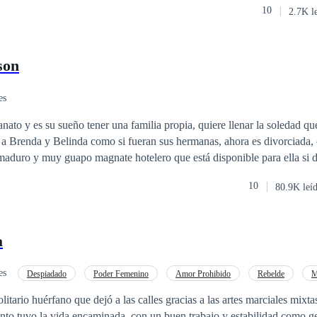
10
2.7K l
zón una vez más. Más tarde, Odele despierta en un basurero en otro
gó a ahí, pero está viva y parece que jamás fue herida. Sin dinero, conta
, Odele se hace una promesa: Volverá a su país y se vengará de todo el 
son
es
anato y es su sueño tener una familia propia, quiere llenar la soledad q
 a Brenda y Belinda como si fueran sus hermanas, ahora es divorciada,
aduro y muy guapo magnate hotelero que está disponible para ella si d
Elena fiel a sus convicciones lo rechazará, sin embargo, conocerá a Pab
10
80.9K leí
la no podrá resistirse a entregarse a la aventura. ¿Qué hará Elena al esta
era entrega de la saga chicas de orfanato.
a
es
Despiadado
Poder Femenino
Amor Prohibido
Rebelde
M
Pasión
itario huérfano que dejó a las calles gracias a las artes marciales mixta
anto tuvo la vida encaminada, con un buen trabajo y estabilidad como g