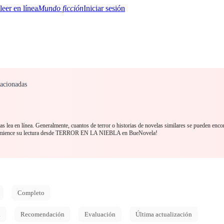
Mundo ficción
Iniciar sesión
lacionadas
BTQ+
YA/TEEN
Paranormal
Misterio/Thriller
Oriental
Juegos
Historia
MM
s lea en línea. Generalmente, cuantos de terror o historias de novelas similares se pueden enco
Comience su lectura desde TERROR EN LA NIEBLA en BueNovela!
Completo
d
Recomendación
Evaluación
Última actualización