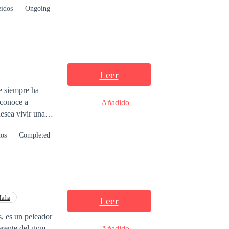
eídos
Ongoing
ctos y sin hablar
mal que le
Leer
ue siempre ha
 conoce a
Añadido
esea vivir una
lo Larsson un
dos
Completed
r entre estos
afia
Leer
s, es un peleador
erente del gym
Añadido