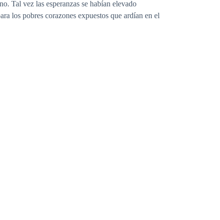
no. Tal vez las esperanzas se habían elevado
para los pobres corazones expuestos que ardían en el
os engañar por el significado que nos han enseñado
te la respuesta: no.
n.
sta llegar a nosotros.
e vemos en las películas románticas populares. Por
ería durar para siempre. Y no, el enamoramiento no