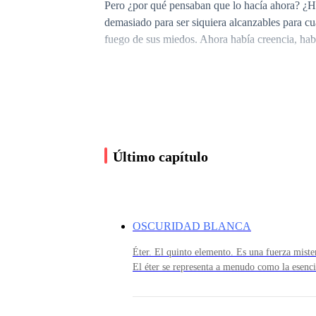
Pero ¿por qué pensaban que lo hacía ahora? ¿Ha
demasiado para ser siquiera alcanzables para cu
fuego de sus miedos. Ahora había creencia, había
Y luego viene esta pregunta, ¿alguna vez hemo
a contemplar toda nuestra vida? ¿Entendemos re
Último capítulo
Todo lo que significa el concepto de vida, hemo
Hemos interiorizado el significado de otras pers
OSCURIDAD BLANCA
Éter. El quinto elemento. Es una fuerza mister
El éter se representa a menudo como la esencia
¿Entendemos completamente lo que realmente sig
seres vivos y al universo. Se dice que fluye a
lo general, cuando las personas hablan de amor
y espiritual en un delicado equilibrio. La fo
tiene nada que ver con el amor verdadero, pro
pureza y la iluminación. Bendecía solo a dios