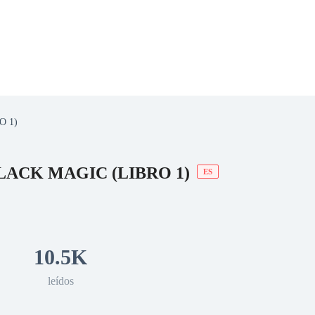
O 1)
 Romance
Sci-Fi
Guerra
Otros
LACK MAGIC (LIBRO 1)
ES
10.5K
leídos