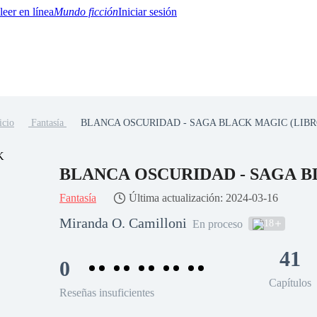
Mundo ficción
Iniciar sesión
icio
Fantasía
BLANCA OSCURIDAD - SAGA BLACK MAGIC (LIBR
BTQ+
YA/TEEN
Paranormal
Misterio/Thriller
Oriental
Juegos
Historia
MM
BLANCA OSCURIDAD - SAGA B
Fantasía
Última actualización: 2024-03-16
Miranda O. Camilloni
18
En proceso
41
0
Capítulos
Reseñas insuficientes