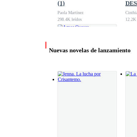
(1)
DE
Paola Martínez
Cinth
298.4K leídos
12.2K 
Nuevas novelas de lanzamiento
Amor Oscuro
QueenOfHearts
8.3K leídos