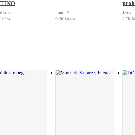
STINO
proh
iaBrown
Laura A.
Jesús
leídos
9.2K leídos
8.7K le