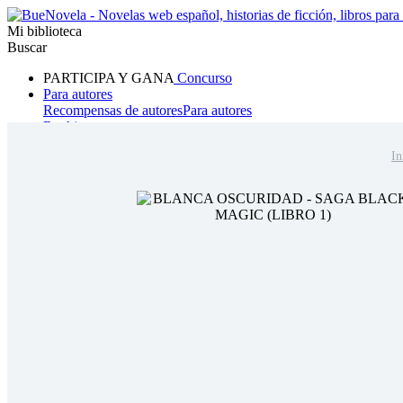
Mi biblioteca
Buscar
PARTICIPA Y GANA
Concurso
Para autores
Recompensas de autores
Para autores
Ranking
Navegar
In
Novelas
Cuentos Cortos
Todos
Romance
Hombre lobo
Mafia
Sistema
Fantasía
Urbano
LG