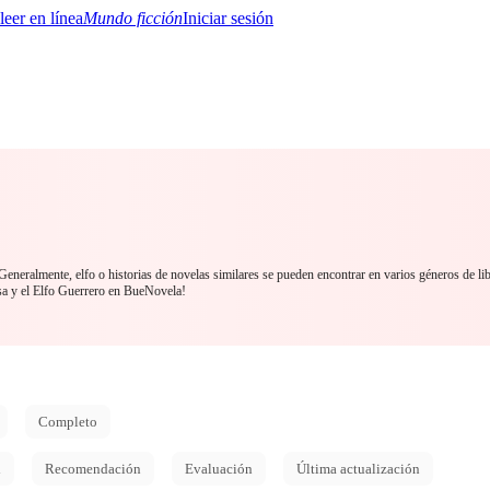
Mundo ficción
Iniciar sesión
BTQ+
YA/TEEN
Paranormal
Misterio/Thriller
Oriental
Juegos
Historia
MM
 Generalmente, elfo o historias de novelas similares se pueden encontrar en varios géneros de li
a y el Elfo Guerrero en BueNovela!
Completo
d
Recomendación
Evaluación
Última actualización