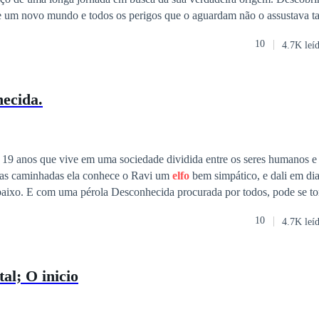
que significa la más querida, eso estaría bien, si no fuera porque me en
de um novo mundo e todos os perigos que o aguardam não o assustava t
turales, uno más peligroso que el otro, hijos del dios sol, hijos de la di
 nunca sentira antes por ninguém somado ao desafio de quebrar a mal
medio yo, una humana con alma de cazadora. Soy Kalila y esta es mi historia.
10
4.7K leí
stir. Talvez fosse pelo segredo de seus pais enfim descoberto, pelas per
er a partir de agora mas com toda certeza esse não era um conto de fadas. * Dir
pela lei n° 9.610 de fevereiro de 1998. Qualquer reprodução desta obra,
ecida.
ncias do autor será caracterizado como plágio e portanto crime.
 19 anos que vive em uma sociedade dividida entre os seres humanos e 
as caminhadas ela conhece o Ravi um
elfo
bem simpático, e dali em dia
aixo. E com uma pérola Desconhecida procurada por todos, pode se to
ns descohecidas, podem dificultar mais essa jornada.
10
4.7K leí
al; O inicio