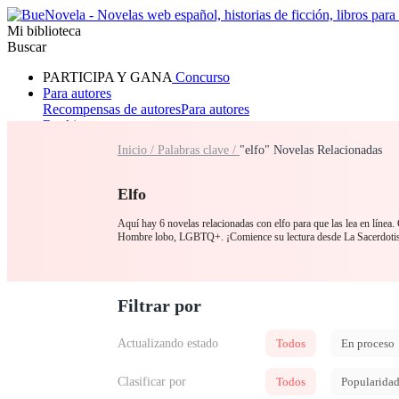
Mi biblioteca
Buscar
PARTICIPA Y GANA
Concurso
Para autores
Recompensas de autores
Para autores
Ranking
Navegar
Inicio /
Palabras clave /
"elfo" Novelas Relacionadas
Novelas
Cuentos Cortos
Todos
Romance
Hombre lobo
Mafia
Sistema
Fantasía
Urbano
LG
Elfo
Aquí hay 6 novelas relacionadas con elfo para que las lea en línea.
Hombre lobo, LGBTQ+. ¡Comience su lectura desde La Sacerdotis
Filtrar por
Actualizando estado
Todos
En proceso
Clasificar por
Todos
Popularida