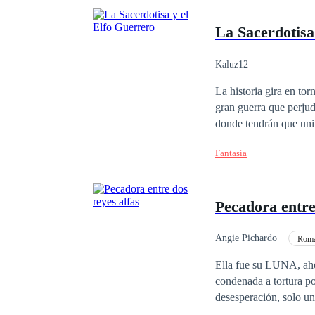
La Sacerdotisa
Kaluz12
La historia gira en t
gran guerra que perjud
donde tendrán que uni
Oscuro y su ejército d
Fantasía
estarán allí cuando má
Pecadora entre
Angie Pichardo
Roma
Huida con un Bebé
Ella fue su LUNA, aho
condenada a tortura po
desesperación, solo un
revelar el poder ocult