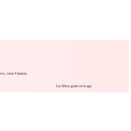
 Romance
Sci-Fi
Guerra
Otros
bros, como Fantasía,
Lee libros gratis en la app