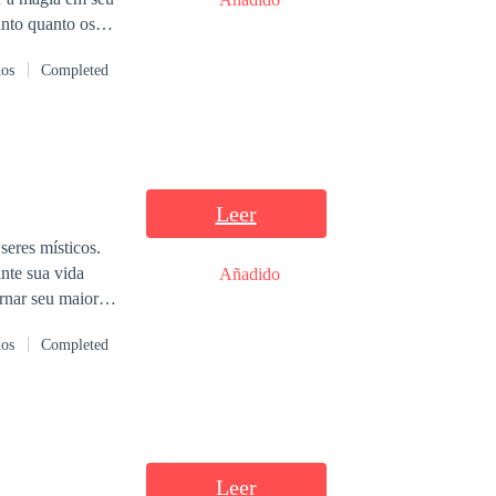
cuentro en medio
anto quanto os
osa luna y en
dição de alguém
dos
Completed
das ou escolhas
eitos
 parcial ou
Leer
seres místicos.
nte sua vida
Añadido
rnar seu maior
dos
Completed
Leer