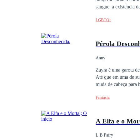
quedaría, soy Kalila, 
sangue, a existência 
de cinco seres sobre na
novos sentimentos que
LGBTQ+
que jamais sonhara exi
que seria obrigado a faz
autorais resguardados 
Pérola Desconh
integral sem as referê
Anny
Zayra é uma garota de
Até que em uma de su
muda de cabeça para b
pesadelo, e suas orige
Fantasia
A Elfa e o Mort
L.B Fairy