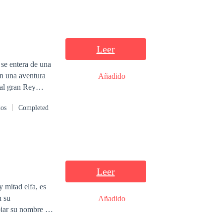
Leer
se entera de una
en una aventura
Añadido
al gran Rey
amigos siempre
dos
Completed
Leer
 mitad elfa, es
n su
Añadido
iar su nombre y
vo futuro. Hasta