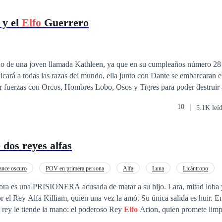
 y el
Elfo
Guerrero
orno de una joven llamada Kathleen, ya que en su cumpleaños número 28 
icará a todas las razas del mundo, ella junto con Dante se embarcaran 
r fuerzas con Orcos, Hombres Lobo, Osos y Tigres para poder destruir 
el caos. Donde nos demostrarán que el trabajo en equipo y los bus os 
10
5.1K leí
s los necesitemos.
 dos reyes alfas
nce oscuro
POV en primera persona
Alfa
Luna
Licántropo
Realeza
Reencuentro de Amantes
ra es una PRISIONERA acusada de matar a su hijo. Lara, mitad loba y
r el Rey Alfa Killiam, quien una vez la amó. Su única salida es huir. E
 rey le tiende la mano: el poderoso Rey
Elfo
Arion, quien promete limp
o de su linaje. Bajo su protección, sus heridas sanan y vislumbra un nue