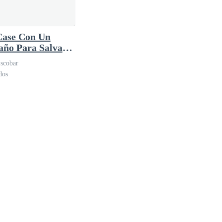
ase Con Un
año Para Salvar
 Padre.
Escobar
dos