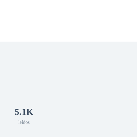
 Romance
Sci-Fi
Guerra
Otros
5.1K
leídos