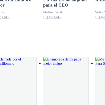
or
para el CEO
 Karo
Madison Scott
Sirley 
 leídos
132.6K leídos
132.6K