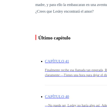
madre, y para ello la embaucaran en una aventura
¿Crees que Lesley encontrará el amor?
Último capítulo
CAPÍTULO 41
Finalmente recibe esa llamada tan esperada, R
claramente:—Tienes una hora para dejar el din
de la editorial de Lesley, y no quiero policía
¿Cómo sab
CAPÍTULO 40
—No puede ser, Lesley no haría algo así. Ade