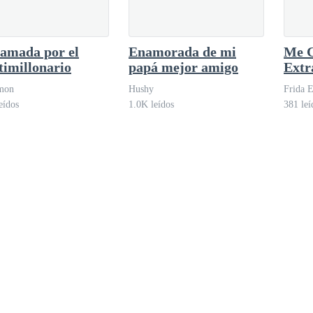
amada por el
Enamorada de mi
Me C
imillonario
papá mejor amigo
Extr
A Mi
mon
Hushy
Frida 
eídos
1.0K leídos
381 leí