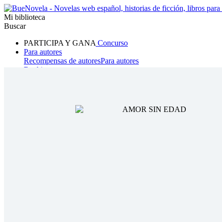
Mi biblioteca
Buscar
PARTICIPA Y GANA
Concurso
Para autores
Recompensas de autores
Para autores
Ranking
Navegar
Novelas
Cuentos Cortos
Todos
Romance
Hombre lobo
Mafia
Sistema
Fantasía
Urbano
LG