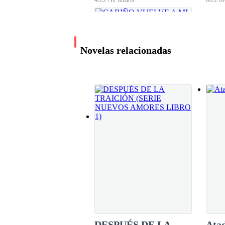
Tril
Novelas relacionadas
CARIÑO VUELVE A
MI LADO
Pandora
645.8K leídos
DESPUÉS DE LA
Ata