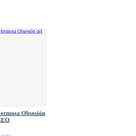
ermosa Obsesión
 CEO
 leídos