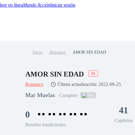
Mundo ficción
Iniciar sesión
Inicio
Romance
AMOR SIN EDAD
BTQ+
YA/TEEN
Paranormal
Misterio/Thriller
Oriental
Juegos
Historia
MM
AMOR SIN EDAD
ES
Romance
Última actualización: 2022-09-25
Mar Muelas
16
Completo
41
0
Capítulos
Reseñas insuficientes