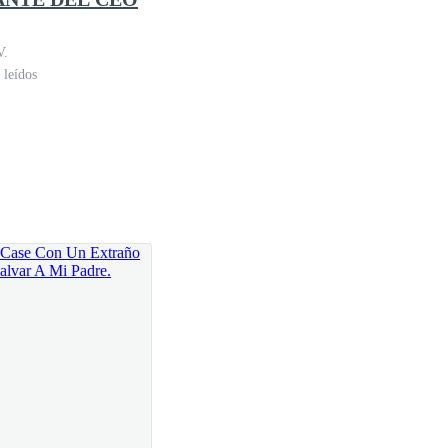
V.
 leídos