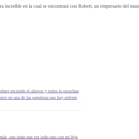
 increíble en la cual se encontrará con Robert, un empresario del mundo 
obert enciende el altavoz y todos lo escuchan
ero en una de las papeleras que hay enfrente
s ni nada por el estilo.—De acuerdo, pero...
más, que tiene que ver todo esto con mi hija