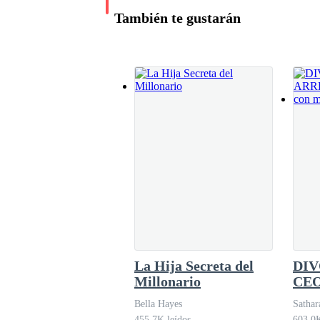
su mujer —le dice intentando que se calme—,
También te gustarán
La Hija Secreta del
DIV
Millonario
CE
ARR
Bella Hayes
Sathar
¡Vue
455.7K leídos
603.0K