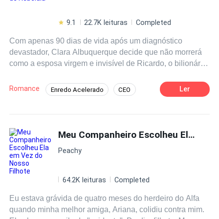
9.1
22.7K leituras
Completed
Com apenas 90 dias de vida após um diagnóstico
devastador, Clara Albuquerque decide que não morrerá
como a esposa virgem e invisível de Ricardo, o bilionário
e frio CEO que a ignorou durante três anos de um
casamento de fachada. O pavor de morrer desaparece
Romance
Ler
Enredo Acelerado
CEO
para dar lugar a uma rebeldia perigosa: sem revelar a
Protagonista feminina com doença terminal
doença fatal, Clara muda o visual, gasta milhões do
marido, peita a sogra tirana e invade o escritório blindado
Bilionário
De Fraco a Forte
do homem que a desprezava. Pressionada contra a mesa
Meu Companheiro Escolheu Ela em Vez do Nosso Filhote
Contagem regressiva
da diretoria por Ricardo — tomado por uma mistura
Peachy
furente de possessividade, raiva e um desejo
incontrolável que nunca admitiu sentir —, ela sente a
respiração quente dele contra o seu pescoço enquanto
64.2K leituras
Completed
ele sussurra: "O que você quer de mim, Clara?" Sorrindo
Eu estava grávida de quatro meses do herdeiro do Alfa
com audácia, ela responde bem perto dos seus lábios:
quando minha melhor amiga, Ariana, colidiu contra mim.
"Quero te destruir antes que o tempo acabe." Correndo