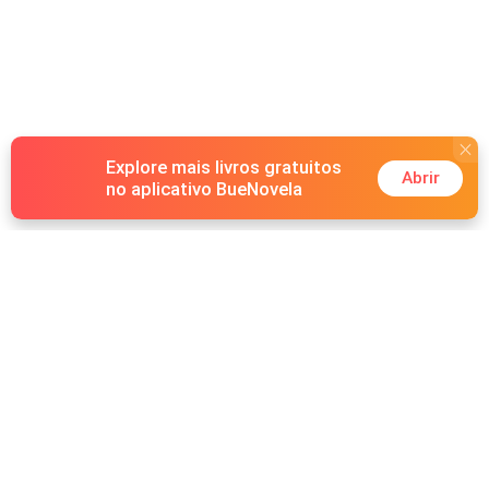
Explore mais livros gratuitos
Abrir
no aplicativo BueNovela
Hot Genres
Romance
Recursos
Lobisomem
Palavras-chave
Redes sociais
Máfia