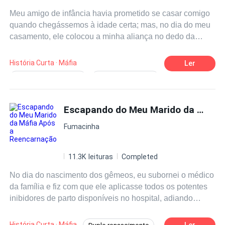
Meu amigo de infância havia prometido se casar comigo
quando chegássemos à idade certa; mas, no dia do meu
casamento, ele colocou a minha aliança no dedo da
minha meia-irmã, Summer Hugh. Foi Victor Lowell, o
herdeiro temido da máfia, quem me salvou naquele
História Curta · Máfia
Ler
momento, declarando publicamente que me amava há
Contagem Regressiva
Romance doloroso
anos. Durante os cinco anos em que estivemos casados,
Reviravolta
Máfia
Victor realizou todos os meus desejos, até mesmo
aqueles que eu dizia sem pensar. Eu realmente
Escapando do Meu Marido da Máfia Após a Reencarnação
Reconquistar a Esposa
Arrependimento
acreditava ser o centro do mundo dele. Tudo mudou
Fumacinha
quando, ao limpar a estante dele, encontrei uma pasta
secreta. A primeira página era um dossiê sobre Summer,
com três palavras em vermelho, em destaque: “Prioridade
11.3K leituras
Completed
máxima de proteção.” Logo abaixo, havia um relatório de
No dia do nascimento dos gêmeos, eu subornei o médico
missão que eu conhecia bem. Naquela noite, tentaram
da família e fiz com que ele aplicasse todos os potentes
tirar minha vida. Eu quase morri com a hemorragia.
inibidores de parto disponíveis no hospital, adiando
Quando acordei no hospital, descobri que tinha perdido
forçosamente o nascimento. Isso porque, na vida
um bebê que eu sequer sabia que estava esperando.
passada, Vincenzo foi diagnosticado com
Chorei amargamente nos braços de Victor, mas não
História Curta · Máfia
Ler