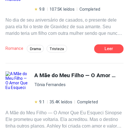
9.8
107.5K leídos
Completed
No dia de seu aniversário de casados, o presente dele
para ela foi o teste de Gravidez de sua amante. Seu
marido teria um filho com outra mulher sendo que nunca
havia tocado nela em 3 anos de casados. –O que é
isso?– Serena perguntou olhando com os olhos trémulos
Romance
Leer
Drama
Tristeza
para o documento em suas mãos. –Um teste de Gravidez,
Amor Dói
Filha de Magnata
a Lorena está grávida– Erick respondeu para sua esposa
sem mostrar uma sombra de arrependimento ou culpa.
Arrependimento
Rejeição
Reviravolta
Serena olhou para seu marido incrédula. Anos de amor e
A Mãe do Meu Filho — O Amor Que Eu Esqueci
Mafia
Dominante
devoção transformados em nada, era isso que ela
Tônia Fernandes
significava para ele. Nada. E a parir daquele momento,
Serena aceitou a realidade que vinha negando há 17
anos. Erick nunca a amou, nunca a amaria, ele era
9.1
35.4K leídos
Completed
incapaz de ter qualquer sentimento por ela, respeito,
A Mãe do Meu Filho — O Amor Que Eu Esqueci Sinopse
compaixão, gratidão por todo sacrifício que ela fez por ele
Ele prometeu que voltaria. Ela acreditou. Mas o destino
e pela família dele. aquela era a paga por anos de amor e
tinha outros planos. Ashley foi criada com amor e valores
devoção, Desprezo. Mas com certeza ela o faria pagar