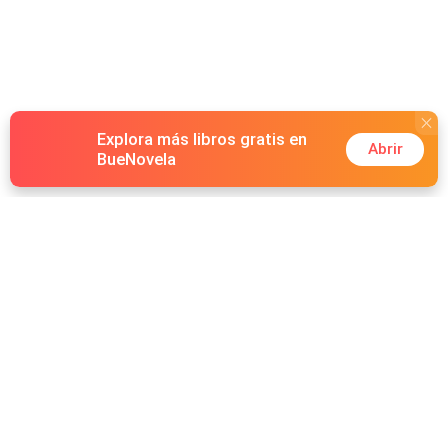
Explora más libros gratis en
Abrir
BueNovela
Hot Genres
Romance
Recursos
Lobisomem
Palabras clave
Redes Sociales
Máfia
Búsquedas calientes