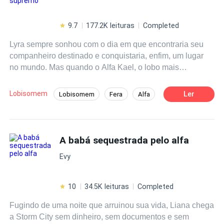
9.7
177.2K leituras
Completed
Lyra sempre sonhou com o dia em que encontraria seu
companheiro destinado e conquistaria, enfim, um lugar
no mundo. Mas quando o Alfa Kael, o lobo mais
poderoso da alcateia, descobre que uma frágil ômega é
sua alma gêmea, ele a rejeita brutalmente diante de
Lobisomem
Ler
Lobisomem
Fera
Alfa
todos, condenando-a à humilhação, à dor e ao abandono.
Dominante
Cultivo
Marcada como uma loba sem valor e deixada para morrer
entre renegados, Lyra acredita que seu destino foi selado.
Até ser salva por River Knight, um lobo ancestral, brutal e
A babá sequestrada pelo alfa
perigoso, que há séculos dormia em um sono forçado
Evy
para conter seu poder incontrolável. Enquanto River a
cura e desperta sentimentos que Lyra pensava ter
perdido para sempre, ela descobre que dentro dela existe
10
34.5K leituras
Completed
uma força rara, capaz de mudar tudo. Entre treinamento,
Fugindo de uma noite que arruinou sua vida, Liana chega
batalhas sangrentas e uma paixão proibida, Lyra
a Storm City sem dinheiro, sem documentos e sem
renascerá não como uma simples ômega rejeitada, mas