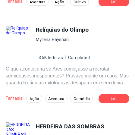
Fantasia
Ler
Aventura
Ação
Cultivo
cima de sua irmã e tentará apoiá-la a fugir, mas tem tanta
imaginação.
CEO
coisa envolvida, que ele verá que não vi ser fácil.
Relíquias do Olimpo
Myllena Raysnan
3.5K leituras
Completed
O que aconteceria se Ares começasse a recrutar
semideuses inesperientes? Provavelmente um caos. Mas
quando Relíquias mitológicas desaparecem sem deixar
rastros e os monstros do tártaro ameaçam os humanos
não há muito o que fazer. Será que Ares conseguirá
Fantasia
Ler
Ação
Aventura
Comédia
reunir esses jovens e treina-los nessa busca?
Arrogante
Badboy
Herói/Heroína
Deus da Guerra
Habilidade Especial
HERDEIRA DAS SOMBRAS
Superpoder