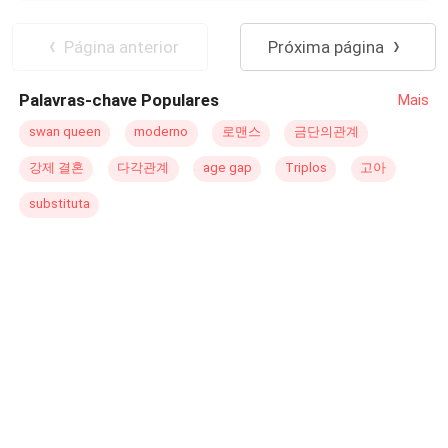
desafia as regras impostas há séculos. Enquanto a
as sombras mais abissais podem ser desafiadas.
Mistério
Intenso
presença de KJ20 ameaça desestabilizar a ordem, TXK,
(Segundo Volume de Amor entre Sombras e Brisas)
Página anterior
Próxima página
um robô modificado com um padrão humano avançado,
começa a questionar sua própria programação. Em um
Palavras-chave Populares
Mais
embate entre controle e desejo, ele se vê diante de um
dilema perigoso: obedecer ou desafiar o sistema? Nesse
swan queen
moderno
로맨스
금단의관계
jogo de poder e identidade, um sentimento improvável
강제 결혼
다각관계
age gap
Triplos
고아
pode ser a centelha de uma revolução.
substituta