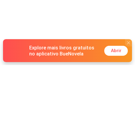
Explore mais livros gratuitos
Abrir
no aplicativo BueNovela
Hot Genres
Romance
Recursos
Lobisomem
Palavras-chave
Redes sociais
Máfia