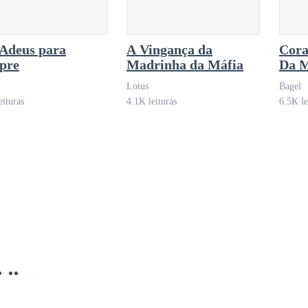
preparei uma surpresa para você. — Ele beijou suavemente a minha tes
Adeus para
A Vingança da
Cora
r o quarto de gardênias. Você adora o cheiro de flores, não adora?
pre
Madrinha da Máfia
Da 
Lotus
Bagel
o o de gardênias.
eituras
4.1K leituras
6.5K le
ma criança da vizinhança correu até mim com um buquê de gardênias e