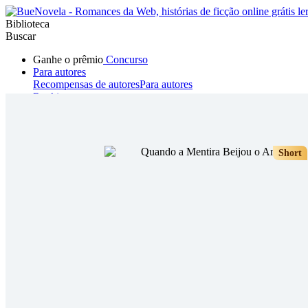
Biblioteca
Buscar
Ganhe o prêmio
Concurso
Para autores
Recompensas de autores
Para autores
Ranking
Navegar
Novelas
Contos Curtos
Todos
Romance
Hombre lobo
Mafia
Sistema
Fantasía
Urbano
LG
Short