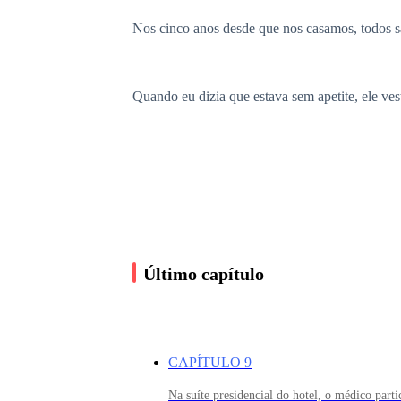
Nos cinco anos desde que nos casamos, todos 
Quando eu dizia que estava sem apetite, ele ves
Quando eu não conseguia dormir, ele me abraça
Diziam que o herdeiro da máfia era frio e impi
Último capítulo
Eu já acreditei que aquele calor seria meu para
CAPÍTULO 9
Mas naquele momento, eu sabia que esse casam
Na suíte presidencial do hotel, o médico parti