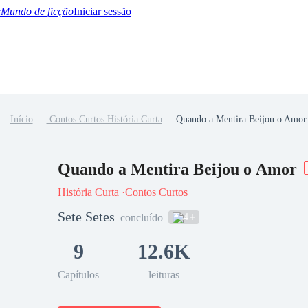
Mundo de ficção
Iniciar sessão
Início
Contos Curtos História Curta
Quando a Mentira Beijou o Amor
BTQ+
YA/TEEN
Paranormal
Misterio/Thriller
Oriental
Juegos
Historia
MM
Quando a Mentira Beijou o Amor
História Curta ·
Contos Curtos
Sete Setes
4
concluído
9
12.6K
Capítulos
leituras