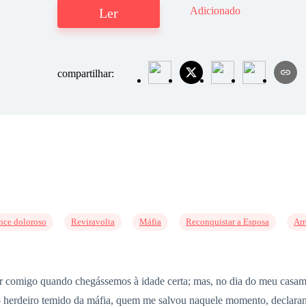
Adicionado
Ler
compartilhar:
ce doloroso
Reviravolta
Máfia
Reconquistar a Esposa
Ar
r comigo quando chegássemos à idade certa; mas, no dia do meu casam
 herdeiro temido da máfia, quem me salvou naquele momento, declara