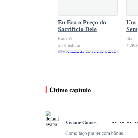
— Seu aniversário é depois de amanhã, e eu já 
Eu Era o Preço do
Um 
pouco pálida, então pedi ao mordomo para enche
Sacrifício Dele
Sem
KarenW
Roni
Eu realmente adorava o cheiro de flores… excet
5.7K leituras
4.2K l
Numa noite de verão após o nosso casamento, u
Último capítulo
Eu não consegui recusar.
Mas logo meu peito começou a apertar.
Viviane Gomes
Como faço pra ler com bônus
Libertando-se de um