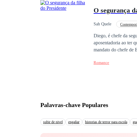
peito que há tanto tem
O segurança da
Sah Quele
Contempor
Diego, é chefe da seg
aposentadoria ao ter 
mandato do chefe de E
obrigado a monitorar 
Romance
distância da vida polí
lado: o guarda-costas 
conta própria. Dois m
Palavras-chave Populares
subir de nivel
engañar
historias de terror para escola
gu