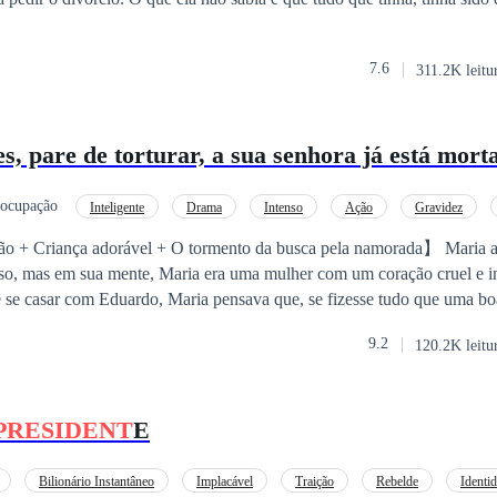
7.6
311.2K leitu
, pare de torturar, a sua senhora já está morta há três dias e
eocupação
Inteligente
Drama
Intenso
Ação
Gravidez
Reencontro
o + Criança adorável + O tormento da busca pela namorada】 Maria
, mas em sua mente, Maria era uma mulher com um coração cruel e in
 se casar com Eduardo, Maria pensava que, se fizesse tudo que uma bo
 pelo amor de Eduardo. No entanto, ela não esperava que seria enviada à
9.2
120.2K leitu
m.Um grande incêndio transformou a paixão, que ela guardava em seu
 de passar por uma experiência de vida ou morte e conseguir sobreviver
, não havia mais amor puro por ele nos olhos de Maria. Eduardo entro
PRESIDENT
E
Bilionário Instantâneo
Implacável
Traição
Rebelde
Identi