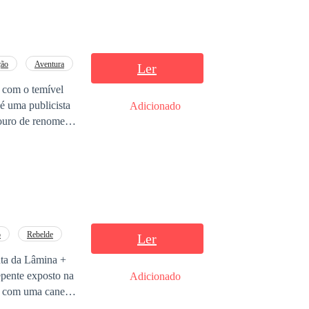
ção
Aventura
Ler
u com o temível
é uma publicista
Adicionado
 ouro de renome
ser desprezada de
izeram fila de
em seus braços.
o
Rebelde
Ler
ta da Lâmina +
epente exposto na
Adicionado
da com uma caneta
 noite, ela foi