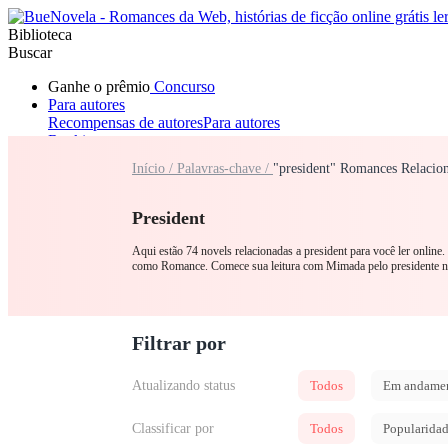
Biblioteca
Buscar
Ganhe o prêmio
Concurso
Para autores
Recompensas de autores
Para autores
Ranking
Navegar
Início /
Palavras-chave /
"president" Romances Relacio
Novelas
Contos Curtos
Todos
Romance
Lobisomem
Máfia
Sistema
Fantasia
Urbano
LGB
President
Aqui estão 74 novels relacionadas a president para você ler online
como Romance. Comece sua leitura com Mimada pelo presidente 
Filtrar por
Atualizando status
Todos
Em andame
Classificar por
Todos
Popularida