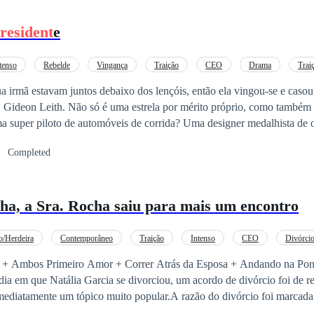
resident
e
tenso
Rebelde
Vingança
Traição
CEO
Drama
Trai
a irmã estavam juntos debaixo dos lençóis, então ela vingou-se e caso
 Gideon Leith. Não só é uma estrela por mérito próprio, como também 
 super piloto de automóveis de corrida? Uma designer medalhista de
 é este precioso tesouro escondido em uma rapariga!! Ela deixou de 
Completed
ser olhada por dezenas de milhares de pessoas, e os seus admiradores f
. Leith, que viu o encanto feminino em alguém, rapidamente a colocou 
 esconder bem. Só me podes pertencer a mim"!
ha, a Sra. Rocha saiu para mais um encontro
o/Herdeira
Contemporâneo
Traição
Intenso
CEO
Divórci
o por Contrato
 + Ambos Primeiro Amor + Correr Atrás da Esposa + Andando na Pon
a em que Natália Garcia se divorciou, um acordo de divórcio foi de r
 imediatamente um tópico muito popular.A razão do divórcio foi marca
ha disfunção sexual, incapaz de cumprir suas obrigações matrimoniais.À