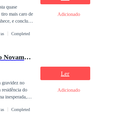
sta quase
tiro mais caro de
Adicionado
hece, e concluir
 que entrei".
ras
Completed
Novamente
Ler
a gravidez no
 residência do
Adicionado
ma inesperada,
o ramo
ras
Completed
rtificial que a
ão de mãos
cutava peças
odos os seus