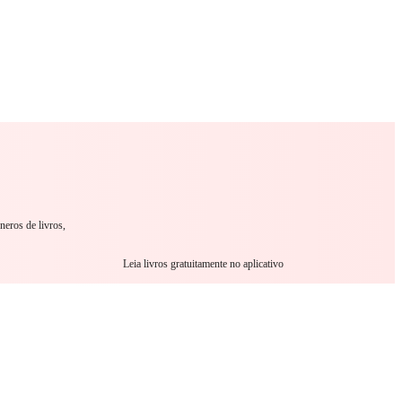
omance
Sci-Fi
Guerra
Outro
neros de livros,
Leia livros gratuitamente no aplicativo