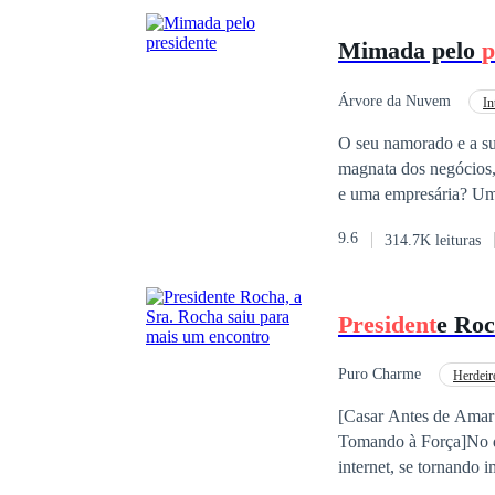
Mimada pelo
p
Árvore da Nuvem
In
O seu namorado e a su
magnata dos negócios,
e uma empresária? Uma
mundial também?! Quem
9.6
314.7K leituras
forma lamentável para 
Jincheng até Kyoto.Sr
"Esposa, preciso de a
President
e Roc
Puro Charme
Herdeir
Drama
Casament
[Casar Antes de Amar
Tomando à Força]No di
internet, se tornando
vermelha: o marido tin