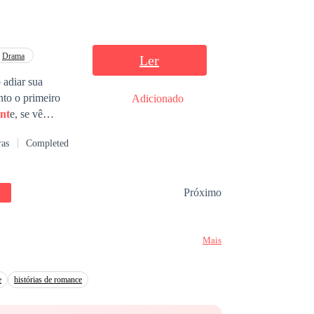
Drama
Ler
 adiar sua
nto o primeiro
Adicionado
nt
e, se vê
 sempre manteve
ras
Completed
viverem lado a
com a situação por
brindo que têm
Próximo
Mais
e
histórias de romance