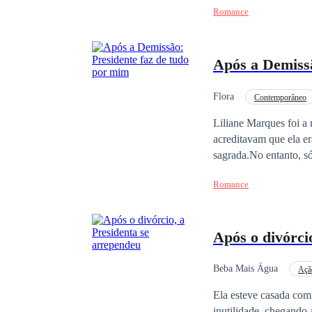
Romance
bloqueada por alguém 
disfunção sexual.Após 
mais jovem e talentosa
Após a Demiss
costumava passar long
sua frente.Durante um
reclamou preguiçosame
Flora
Contemporâneo
ama.No entanto, Dougl
Liliane Marques foi a
você não demonstra n
acreditavam que ela e
sagrada.No entanto, só
homem.No dia em que 
Romance
descartável.Liliane fi
enlouqueceu. Ele jama
verdade, a mulher que
Após o divórci
Beba Mais Água
Açã
Ela esteve casada com 
inutilidade, chegando 