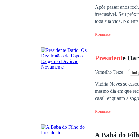
Vingança
Contem
Após passar anos recl
irrecusável. Seu próxi
toda sua vida. No enta
Romance
President
e Dar
Vermelho Treze
Inde
Vitória Neves se caso
mesmo dia em que rece
casal, enquanto a sogr
seis homens extremam
Romance
imobiliário que insisti
presenteou com um aut
milagrosas que prepar
A Babá do Fil
musicais para ela tod