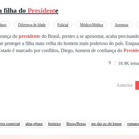
po havia se apagado.
 filha do
President
e
âneo
Diferença de Idade
Policial
Médico/Médica
Aventura
urança do
president
e do Brasil, prestes a se aposentar, acaba precisando
que proteger a filha mais velha do homem mais poderoso do país. Enqua
stado é marcado por conflitos, Diego, homem de confiança do
Preside
cada movimento de Valentina, a primogênita, que atua como pediatra e
9
18.9K leitu
tica de seu pai. São duas pessoas de mundos distintos, compelidas a con
zelando pela segurança dela, enquanto a médica insiste que pode lidar 
undos diferentes, com idades e vidas totalmente opostas, acabam desco
Anterior
muito mais em comum do que poderiam imaginar. Spin off de Entre o Poder e o Amor
erra comercial
alma gêmea
histórico
Bruxo/Bruxa
mo dao zu shi lemon
romanc