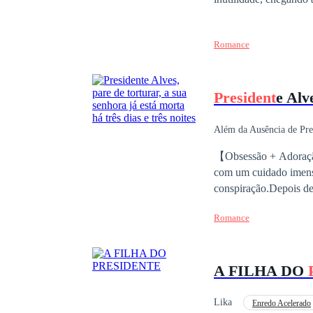
Romance
President
e Alves
Além da Ausência de Pr
Segunda Chance
【Obsessão + Adoraçã
com um cuidado imenso
conspiração.Depois de
fazer, poderia esperar
Romance
próprias mãos do home
anos em cinzas.Depois
encontraram novamente
A FILHA DO
Lika
Enredo Acelerado