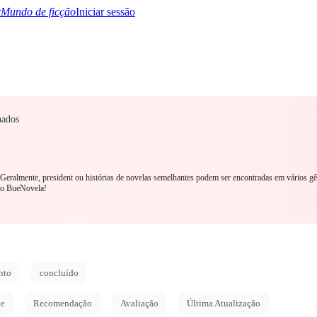
Mundo de ficção
Iniciar sessão
nados
TQ+
YA/TEEN
Paranormal
Mistério/Thriller
Oriental
Jogos
História
MM R
. Geralmente, president ou histórias de novelas semelhantes podem ser encontradas em vários gê
no BueNovela!
nto
concluído
de
Recomendação
Avaliação
Última Atualização