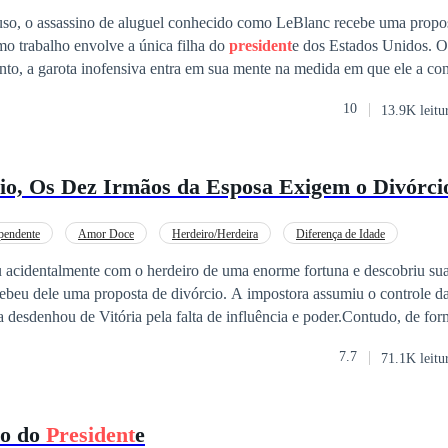
porâneo
Aventura
uso, o assassino de aluguel conhecido como LeBlanc recebe uma propo
mo trabalho envolve a única filha do
president
e dos Estados Unidos. O 
nto, a garota inofensiva entra em sua mente na medida em que ele a con
o trabalho se torna uma tarefa difícil. "Meu erro foi pensar que sairia de sua vida uma vez
10
13.9K leitu
io, Os Dez Irmãos da Esposa Exigem o Divórcio 
pendente
Amor Doce
Herdeiro/Herdeira
Diferença de Idade
u acidentalmente com o herdeiro de uma enorme fortuna e descobriu su
beu dele uma proposta de divórcio. A impostora assumiu o controle da
a desdenhou de Vitória pela falta de influência e poder.Contudo, de for
ente atraentes e abastados surgiram em sua vida:Um era um magnata d
7.7
71.1K leitu
a em lhe ofertar centenas de mansões.Outro, um cientista de inteligência a
omóvel de luxo automático em edição limitada.O terceiro, um cirurgi
ava suas refeições diariamente.O quarto, um prodígio do piano que exe
ho do
President
e
os os dias.O quinto, um advogado exímio que voluntariamente afastava t