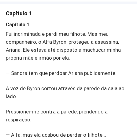
voz completamente fria. — Quanto à Sandra... Vou
compensá-la muito mais do que isso. Ela nunca saberá a
Capítulo 1
verdade. Nunca. Agora, ela só precisa... obedecer. O
companheiro em quem confiei com minha vida... Ele
Capítulo 1
jogou minha família aos lobos. Tudo para proteger a
Fui incriminada e perdi meu filhote. Mas meu
mulher que matou nosso filho. Meu coração se
companheiro, o Alfa Byron, protegeu a assassina,
despedaçou. Tremendo com uma fúria que nunca havia
Ariana. Ele estava até disposto a machucar minha
conhecido, liguei para a única pessoa com quem não
falava há sete anos. Meu pai, o Alfa Caden. — Pai, vou
própria mãe e irmão por ela.
aceitar a aliança estratégica. O casamento que você
queria. Mas tenho uma condição. Preciso da sua ajuda...
— Sandra tem que perdoar Ariana publicamente.
para queimar a Alcateia Blackwood até o chão.
A voz de Byron cortou através da parede da sala ao
lado.
Pressionei-me contra a parede, prendendo a
respiração.
— Alfa, mas ela acabou de perder o filhote...