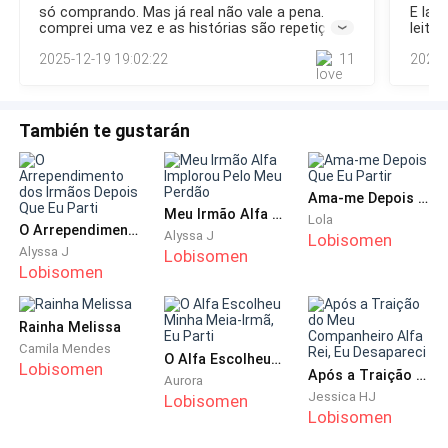
só comprando. Mas já real não vale a pena.
E lam
Filha, o que houve?
olhos, invocando cada grama do poder da minha
comprei uma vez e as histórias são repetições
leitor
linhagem.Uma luz prateada irrompeu do meu corpo,
de mais do mesmo. começa puxando a
2025-12-19 19:02:22
11
2025-
tentando formar uma barreira protetora.— Aguente! —
curiosidade e acaba frustrante, sem enredo,
— Pai. — Minha voz estava rouca e quebrada. — Vou
sem fechamento decente. .
Rosnei entre dentes cer
aceitar o casamento.
También te gustarán
Silêncio.
Então, um longo e pesado suspiro.
Ama-me Depois Que Eu Partir
Meu Irmão Alfa Implorou Pelo Meu Perdão
Lola
O Arrependimento dos Irmãos Depois Que Eu Parti
Alyssa J
Lobisomen
— Eu sei que não tenho o direito...
Alyssa J
Lobisomen
Lobisomen
— Tenho uma condição — interrompi-o. — Quero que
você destrua a Alcateia Blackwood. Completamente.
Rainha Melissa
Camila Mendes
O Alfa Escolheu Minha Meia-Irmã, Eu Parti
— Sandra...
Lobisomen
Após a Traição do Meu Companheiro Alfa Rei, Eu Desapareci
Aurora
Jessica HJ
Lobisomen
Lobisomen
— Eles mataram meu filho. Prenderam Liam. Estão
usando minha mãe contra mim. — Cada palavra foi