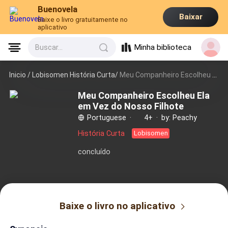
Buenovela
Baixar
Baixe o livro gratuitamente no
aplicativo
Minha biblioteca
Buscar...
Inicio /
Lobisomen História Curta/
Meu Companheiro Escolheu Ela em Vez do Nosso Filhote
Meu Companheiro Escolheu Ela
em Vez do Nosso Filhote
Portuguese
·
4+
·
by: Peachy
História Curta
Lobisomen
concluído
Baixe o livro no aplicativo