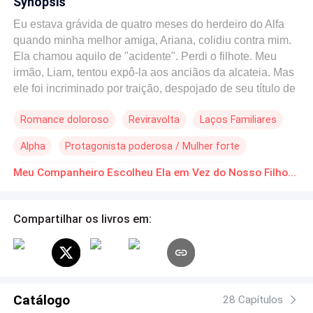
Synopsis
Eu estava grávida de quatro meses do herdeiro do Alfa
quando minha melhor amiga, Ariana, colidiu contra mim.
Ela chamou aquilo de "acidente". Perdi o filhote. Meu
irmão, Liam, tentou expô-la aos anciãos da alcateia. Mas
ele foi incriminado por traição, despojado de seu título de
Beta e jogado nas masmorras da alcateia. Corri para meu
Romance doloroso
Reviravolta
Laços Familiares
companheiro, o Alfa Byron, implorando por ajuda. Ele me
segurou perto e jurou que salvaria Liam. No dia seguinte,
Alpha
Protagonista poderosa / Mulher forte
encontrei Liam nas masmorras, acorrentado em prata,
mal vivo. De coração partido, fui até Byron novamente,
Parcial / Egoísta
Reconquistar a Esposa
Meu Companheiro Escolheu Ela em Vez do Nosso Filhote Download gratuito de Novelas Online em PDF
procurando uma maneira de provar a inocência de Liam.
Arrependimento
Contagem Regressiva
Foi quando o ouvi conversando com seu braço direito. —
Alfa, se a Luna descobrir que você deixou incriminarem
Compartilhar os livros em:
Liam... ela vai odiá-lo. A voz de Byron estava carregada
de exaustão e dor reprimida. — Eu sei como ela é. Essa
foi a única maneira de fazê-la perdoar Ariana na
cerimônia da Lua de Sangue. Ariana salvou minha vida.
Não vou deixar isso destruí-la. Ele fez uma pausa, sua
Catálogo
28 Capítulos