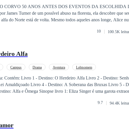
, mas eu não era ninguém para pedir ao alfa da Rivermoon para entrar
O CORVO 50 ANOS ANTES DOS EVENTOS DA ESCOLHIDA 
mento, o mais importante era sobreviver.”
por James Turner de um possível abuso na floresta, ela descobre que s
lta. Mesmo todos aqueles anos longe, Alice nunca o esqueceu e
a punição terrível em seu lugar, ela se pergunta se ele também não a esq
10
100.5K leitu
re segredos sombrios de sua origem, e no meio da noite é sequestrada. James T
ontrá-la, desafiando até mesmo o Alfa, mas será que ela voltará com ele
deiro Alfa
Campus
Drama
Aventura
Lobisomem
: Contém: Livro 1 - Destino: O Herdeiro Alfa Livro 2 - Destino: Senh
A Soberana das Bruxas Livro 5 - Destino: A
 1: Eliza Singer é uma garota extraordinária que vive
alcos, ela encanta como a famosa cantora Lisa; em segredo, é uma loba
9.7
94.4K leitu
 a uma convocação emergente dos clãs, ela é obrigada a se mudar para 
eno clã de lobisomens, onde busca refúgio com sua avó, longe da pressã
ela primeira vez, vislumbra a chance de uma vida comum, almejando v
 amor
 isso não será tão fácil quanto ela espera. Rotulada como meio humana 