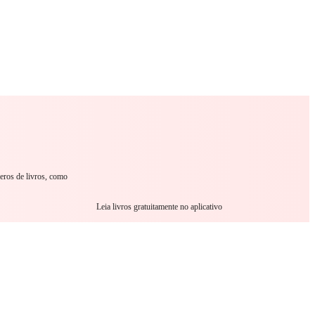
omance
Sci-Fi
Guerra
Outro
neros de livros, como
Leia livros gratuitamente no aplicativo