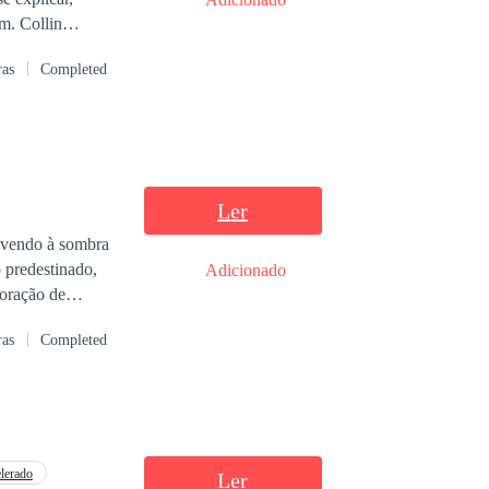
ras
Completed
Ler
vivendo à sombra
 predestinado,
Adicionado
coração de
ou um ato cruel
ras
Completed
te, então
 para seu plano
 ela é herdeira
lerado
Ler