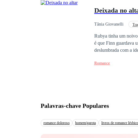
Deixada no alt
Tânia Giovanelli
Tra
Vingança
Traição
Rubya tinha um noivo 
é que Finn guardava u
deslumbrada com a ideia de se casar com seu grande amor que nem consegue notar os sinais ao seu redor. Que
segredo é esse que Fi
Romance
Palavras-chave Populares
romance doloroso
homem/garota
livros de romance lésbic