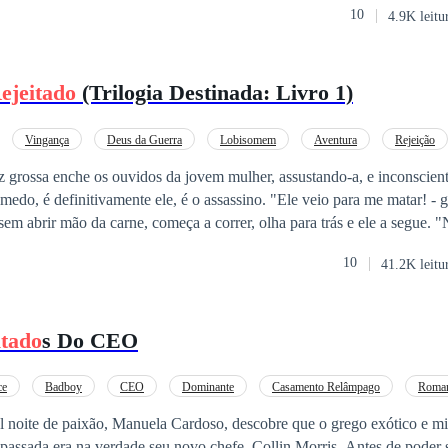
10
4.9K leitu
espeito veio tarde demais. O que ninguém imaginava era que Melany nun
inha seus próprios planos, e nenhum deles incluía ficar. O alfa ainda não
, Melany não sentiria culpa alguma ao encará-lo e dizer: eu te rejeito.
ejeitado
(Trilogia Destinada: Livro 1)
Vingança
Deus da Guerra
Lobisomem
Aventura
Rejeição
z grossa enche os ouvidos da jovem mulher, assustando-a, e inconscien
vamente ele, é o assassino. "Ele veio para me matar! - grita a voz interior
transforma, Occisor imediatamente para de correr e observa a loba eno
10
41.2K leitu
 as cicatrizes devem ser de batalhas que ela ganhou, mas essa pelagem,
ba ela deve ser? O que aquelas manchas vermelhas querem dizer?" — se
para Occisor, aquela será uma caçada interessante.
itado
s Do CEO
ce
Badboy
CEO
Dominante
Casamento Relâmpago
Roman
l noite de paixão, Manuela Cardoso, descobre que o grego exótico e mis
passada era na verdade seu novo chefe, Collin Morris. Antes de poder s