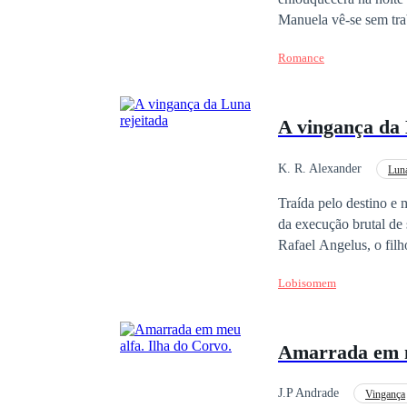
Manuela vê-se sem trabalho e acaba grávida. Seis m
precisando de uma esposa, Manuela
Romance
entre eles? Será que a
A vingança da 
K. R. Alexander
Lun
POV em Primeira Pesso
Traída pelo destino e
da execução brutal de
Rafael Angelus, o filh
Abigail viu uma peque
Lobisomem
que a deixou marcada 
trocando-a pela sedutora Evangeline. Despedaçada e sem espe
sendo resgatada por Fe
Amarrada em m
ambicioso de se torna
de um legado de sangue e pode
diga o que o seu coração mais almeja? A primeira coisa que ve
J.P Andrade
Vingança