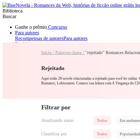
Biblioteca
Buscar
Ganhe o prêmio
Concurso
Para autores
Recompensas de autores
Para autores
Ranking
Navegar
Início /
Palavras-chave /
"rejeitado" Romances Relacio
Novelas
Contos Curtos
Todos
Romance
Lobisomem
Máfia
Sistema
Fantasia
Urbano
LGB
Rejeitado
Aqui estão 29 novels relacionadas a rejeitado para você ler online
Romance, Lobisomem. Comece sua leitura com A Vingança do CE
Filtrar por
Atualizando status
Todos
Em andame
Classificar por
Todos
Popularida