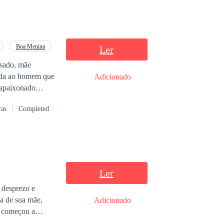
Boa Menina
Ler
ssado, mãe
Adicionado
ras
Completed
 Um
 o que restou do
enjamin e Alexis.
Ler
 desprezo e
ça de sua mãe,
Adicionado
o começou a
am aprenderam, de