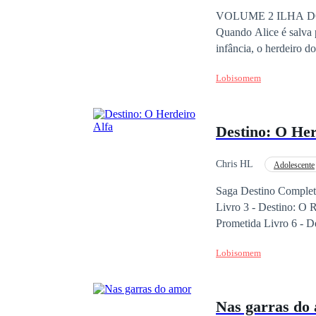
toda a alcateia Umbra
VOLUME 2 ILHA D
meu nome. Naquele mo
Quando Alice é salva 
infância, o herdeiro do alfa do Norte está de vo
quando James assume um
Lobisomem
muda quando Alice descob
largaria tudo para enc
demais?
Destino: O Her
Chris HL
Adolescente
Saga Destino Completa
Livro 3 - Destino: O Rei Amaldiçoado Livro 4 - Destino: 
Prometida Livro 6 - Destino: Alfa e Ômega Sinopse livro
uma vida dupla: nos p
Lobisomem
entre humanos. Devido
Siram, lar de um pequ
implacáveis Singer. P
Nas garras do
simples estudante, mas