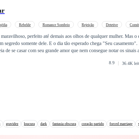
Violetta demorar a entender seus sentimentos trazendo a eles vários problemas até então f
ar
gédia
Rebelde
Romance Sombrio
Rejeição
Detetive
Coméd
maravilhoso, perfeito até demais aos olhos de qualquer mulher. Mas o 
m segredo somente dele. E o dia tão esperado chega "Seu casamento". 
nn guarda? Só vamos descobrir lendo essa linda comédia romântica.
8.9
36.4K lei
o
gravidez
loucura
dark
fantasia obscura
coração partido
forced marriage