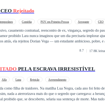
o CEO
Rejeitado
temporâneo
Comédia
POV em Primeira Pessoa
Arrogante
CEO
Primeiro Amor
Tapa na Cara
ssivo, casamento contratual, reencontro de ex, vingança, segredo do pa
dia precisaria implorar ajuda ao homem que
ilionário frio, poderoso… e rancoroso. Quando a mãe de Lara adoece e as
8.7
17.8K leitu
veis, ela é obrigada a aceitar a proposta que Dorian coloca sobre a mesa: 
 Duração indeterminada 💰 Dinheiro suficiente para salvar sua mãe. Ela só não
uisesse mais que sua presença. Ele quer controle. Vingança. E talvez…
ITADO
PELA ESCRAVA IRRESISTÍVEL
em em desejo? TRILOGIA CONTRATO ARDENTE Livro 1:
 Lara Livro 2: Protagonistas David e Catarina Livro 3: Protagonistas B
Alfa
Luna
Rejeição
Arrependimento
a como filha de traidores. Na matilha Lua Negra, cada ano foi feito de
sim, nada a aterrorizava mais do que o segredo que carregava: a heran
al proibido que, se descoberto, selaria sua sentença de morte. Mas tud
do alfa passou a demonstrar interesse por ela. Os mesmos que a pisav