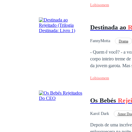
Lobisomem
repente, a sorrir. O r
à Lua Negra, pois já t
quando chegasse a hora
Destinada ao
R
FannyMotta
Drama
- Quem é você? - a vo
corpo inteiro treme de medo, é definiti
da jovem garota. Mas sem abrir mão da carne, começa a correr, olha para trás e ele a segue. "Não tenho outra
escolha" — pensa e se 
Lobisomem
"Ela não é uma ômega,
igual. Que tipo de lo
pensamentos e sorrir, 
Os Bebés
Reje
Karol Dark
Amor Do
Gravidez
Depois de uma incríve
enlouquecera na noite 