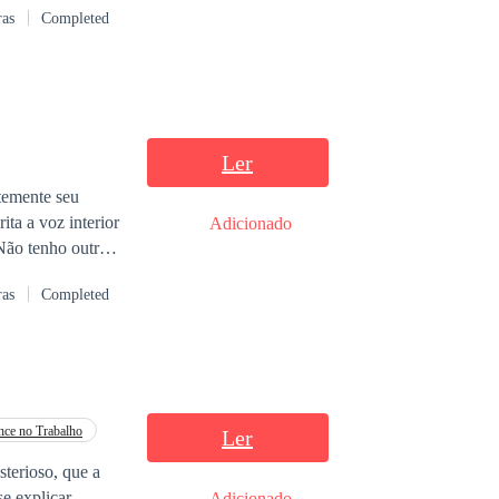
ras
Completed
ca quis pertencer
 sabia, mas,
Ler
temente seu
Adicionado
rme a sua frente.
ras
Completed
 nunca vi antes
 questiona em
ce no Trabalho
Ler
terioso, que a
e explicar,
Adicionado