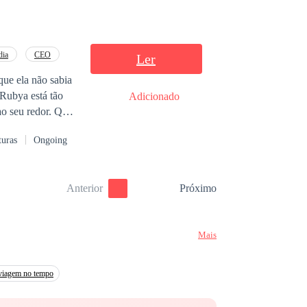
inal feliz.
ia
CEO
Ler
que ela não sabia
Rubya está tão
Adicionado
turas
Ongoing
Anterior
Próximo
Mais
viagem no tempo