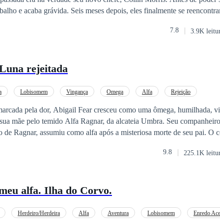
eses depois, eles finalmente se reencontram. Collin
 precisando de um pai para seu filho. Será que existe algo mais que luxúria
7.8
3.9K leitu
 luxúria, é o suficiente para manter um casamento por conveniência?
Luna rejeitada
a
Lobisomem
Vingança
Omega
Alfa
Rejeição
a
Enredo Acelerado
 marcada pela dor, Abigail Fear cresceu como uma ômega, humilhada, 
 sua mãe pelo temido Alfa Ragnar, da alcateia Umbra. Seu companheiro
o de Ragnar, assumiu como alfa após a misteriosa morte de seu pai. O 
na luz de esperança. Porém, Rafael não apenas a rejeitou, mas orquestr
9.8
225.1K leitu
para sempre, enviando seus subordinados para destruir seu corpo e men
rança, Abigail foge para o mundo humano,
lix Roar, o poderoso alfa da Rivermoon, que enxerga nela a peça final
eu alfa. Ilha do Corvo.
r o Alfa Supremo. Mas Abigail carrega mais do que um passado de dor –
r. E agora, mais do que viver, ela quer vingança. “― …O que você deseja, me
io a minha mente foi ter minha vingança sobre
Herdeiro/Herdeira
Alfa
Aventura
Lobisomem
Enredo Ace