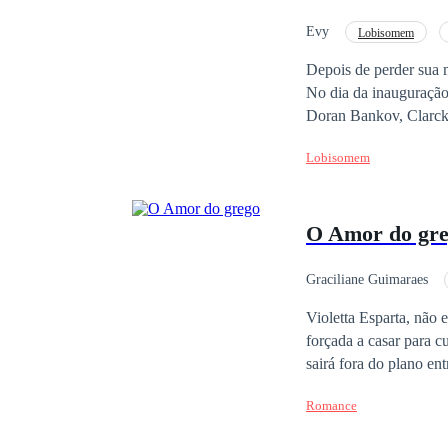
sua criação entre huma
seu companheiro prede
Evy
Lobisomem
origem. Inconformada c
Depois de perder sua m
desafiando as tradiçõe
No dia da inauguração,
a verdade a tempo, ou 
Doran Bankov, Clarck, 
extremamente charmoso
Lobisomem
sabe é que Bankov a vi
então ele percebeu qu
retornado a cidade. Su
O Amor do gr
Ou tentará escapar da
Graciliane Guimaraes
Contemporâneo
Violetta Esparta, não est
forçada a casar para cumprir um ac
sairá fora do plano en
deficiência física per
Romance
como foi pela ex noiv
tem seus próprios cam