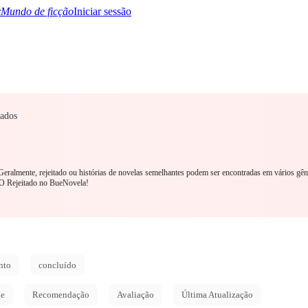
Mundo de ficção
Iniciar sessão
nados
TQ+
YA/TEEN
Paranormal
Mistério/Thriller
Oriental
Jogos
História
MM R
. Geralmente, rejeitado ou histórias de novelas semelhantes podem ser encontradas em vários gê
O Rejeitado no BueNovela!
nto
concluído
de
Recomendação
Avaliação
Última Atualização