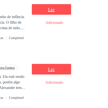
ios, ela conhece
 sobre sua
Ler
ituação,
onho de infância.
rdeiro reconhecerá
cia. O filho de
Adicionado
quem desejar.
acima de tudo,
o que ela não
ras
Completed
do seu carro,
ia havia
 que ele esconde?
ivo Fugitiva
Ler
ndo
Adicionado
! Alexandre tem
o ser
rejeitado
ras
Completed
 mas o destino
. Apesar que