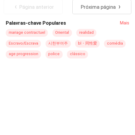
Página anterior
Próxima página
Palavras-chave Populares
Mais
mariage contractuel
Oriental
realidad
Escravo/Escrava
시한부여주
bl・同性愛
comédia
age progression
police
clássico