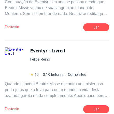
Continuação de Eventyr: Um ano se passou desde que
Beatriz Misse voltou de sua viagem ao mundo de
Monterra. Sem se lembrar de nada, Beatriz acredita que o
tempo em que esteve fora não passou de uma trágica
temporada em coma. Mas tudo muda completamente
Fantasia
Ler
quando, em uma certa noite, Nicardo aparece em seu
quarto dizendo que era hora de voltar. Sem se lembrar de
absolutamente nada do que viveu em Monterra, Beatriz
segue uma aventura em busca de sua memória,
Eventyr - Livro I
enquanto tenta se recordar de quem é o rapaz chamado
Felipe Reino
Alexis que perturba tanto sua cabeça apenas em ouvir
falar o seu nome e está desaparecido. Uma aventura
cheia de novos mistérios aguarda Beatriz nessa
10
3.1K leituras
Completed
emocionante continuação de "Eventyr".
Quando a jovem Beatriz Misse encontra um misterioso
porta-joias que a leva para outro mundo, a vida desta
azarada garota muda completamente. Após quase perder
a cabeça ao ser acusada de espionagem pelo príncipe
Alexis, Beatriz se junta ao jovem herdeiro em uma
Fantasia
Ler
jornada para encontrar os seis pedaços de um cristal