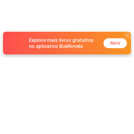
Explore mais livros gratuitos
Abrir
no aplicativo BueNovela
Hot Genres
Romance
Recursos
Lobisomem
Palavras-chave
Redes sociais
Máfia
Pesquisas importantes