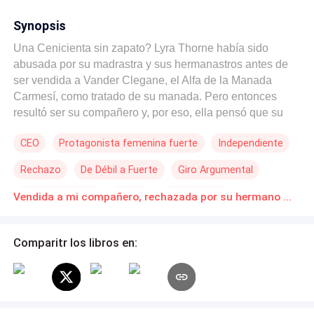
Synopsis
Una Cenicienta sin zapato? Lyra Thorne había sido
abusada por su madrastra y sus hermanastros antes de
ser vendida a Vander Clegane, el Alfa de la Manada
Carmesí, como tratado de su manada. Pero entonces
resultó ser su compañero y, por eso, ella pensó que su
vida había cambiado… solo para ser rechazada entre las
CEO
Protagonista femenina fuerte
Independiente
paredes de su habitación. El rechazo la volvió
despiadada y, años después, es la imparable
Rechazo
De Débil a Fuerte
Giro Argumental
multimillonaria CEO de una empresa humana,
comprometida con otro hombre y solo necesita una
Contemporánea
Drama
Muy emotivo
Vendida a mi compañero, rechazada por su hermano menor Novelas Online Descarga gratuita de PDF
asociación con una empresa de tecnología para
convertirse en la CEO más exitosa de Nueva York. Pero
¿qué pasa cuando el CEO de esa empresa tecnológica
Comparitr los libros en:
no es otro que Vander Clegane, quien ha venido a
reclamarla con una dura verdad: que él nunca la
rechazó? Fue su hermano gemelo celoso. Ella ha
construido su exitosa vida basada en mentiras. Ahora