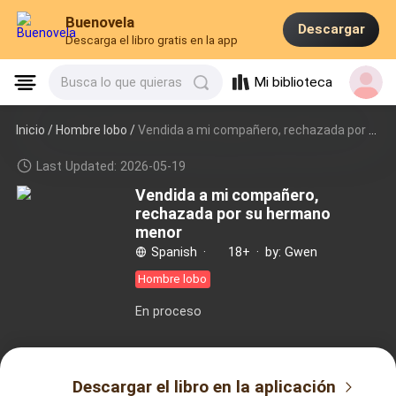
Buenovela
Descargar
Descarga el libro gratis en la app
Mi biblioteca
Busca lo que quieras
Inicio /
Hombre lobo
/
Vendida a mi compañero, rechazada por su hermano menor
Last Updated: 2026-05-19
Vendida a mi compañero,
rechazada por su hermano
menor
Spanish
·
18+
·
by: Gwen
Hombre lobo
En proceso
Descargar el libro en la aplicación