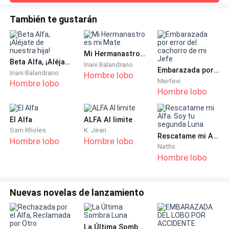
expresión con mis ojos cansados, pero sí reconocí la figura
Apreté los puños, conteniendo las ganas de lanzarle
de Lydia de pie a su lado, con el rostro compuesto en la
También te gustarán
un golpe a la cara de ambos hermanastros. Bajé la
elegancia habitual que engañaba a todos.Celeste y Calvin
mirada.
se quedaban justo detrás, susurrando entre ellos hasta que
me notaron y entonces sonrie
Mi Hermanastro es mi Mate
—Estaba preparando el desayuno —dije en voz baja—.
Beta Alfa, ¡Aléjate de nuestra hija!
Iriani Balandrano
Embarazada por error del cachorro de mi Jefe
Iriani Balandrano
Para padre.
Hombre lobo
Merfevi
Hombre lobo
Hombre lobo
Calvin soltó una carcajada repentina y ruidosa.
El Alfa
ALFA Al limite
—¿Para padre? —repitió—. ¿De verdad todavía crees
Sam Rholes
K. Jean
Rescatame mi Alfa. Soy tu segunda Luna
que él es tu padre?
Hombre lobo
Hombre lobo
Naths
Hombre lobo
Celeste se acercó, invadiendo mi espacio, pero no
permití que me intimidara.
Nuevas novelas de lanzamiento
—¿Todavía crees que le importas?
La Última Sombra Luna
Mi pecho se apretó.