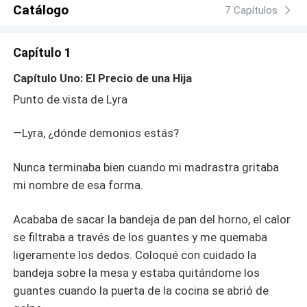
debe elegir si mantenerla o abrazar quién es realmente,
Catálogo
7 Capítulos
sobre todo después de que su presencia traiga consigo
una impactante revelación: que ella es una diosa loba
Capítulo 1
celestial destinada a destruir el mundo sobrenatural… o
salvarlo.
Capítulo Uno: El Precio de una Hija
Punto de vista de Lyra
—Lyra, ¿dónde demonios estás?
Nunca terminaba bien cuando mi madrastra gritaba
mi nombre de esa forma.
Acababa de sacar la bandeja de pan del horno, el calor
se filtraba a través de los guantes y me quemaba
ligeramente los dedos. Coloqué con cuidado la
bandeja sobre la mesa y estaba quitándome los
guantes cuando la puerta de la cocina se abrió de