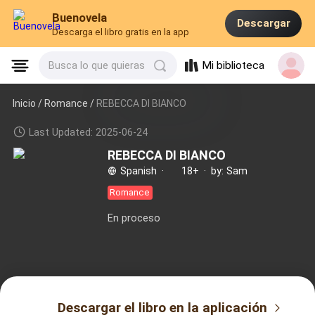
Buenovela
Descargar
Descarga el libro gratis en la app
Mi biblioteca
Busca lo que quieras
Inicio /
Romance
/
REBECCA DI BIANCO
Last Updated: 2025-06-24
REBECCA DI BIANCO
Spanish
·
18+
·
by: Sam
Romance
En proceso
Descargar el libro en la aplicación