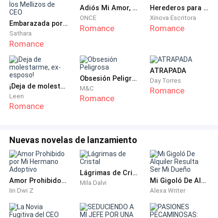
su hija.
Adiós Mi Amor, Hola Felicidad
Herederos para el Enfermo CEO
ONCE
Xinova Escritora
Embarazada por Accidente de los Mellizos de CEO
Romance
Romance
Me asusté de repente cuando sentí que algo se
Sathara
Romance
quebró, Sali corriendo a ver y era la niña que había
dejado caer in vaso.
ATRAPADA
Obsesión Peligrosa
-no te preocupes cariño, yo lo recojo, está bien no te
Day Torres
¡Deja de molestarme, ex-esposo!
M&C
Romance
vayas a lastimar ok.
Leen
Romance
Romance
¿Creo que la niña no entendió lo que le quise decir, su
papa, porque creo que lo era, le repitió lo que le dije,
Nuevas novelas de lanzamiento
pero en italiano, como lo entendí? Mi padre tenía
raíces italianas y lo aprendí de él.
Lágrimas de Cristal
Le hable a la niña en italiano también
Amor Prohibido por Mi Hermano Adoptivo
Mi Gigoló De Alquiler Resulta Ser Mi Dueño
Mila Dalvi
Iin Dwi Z
Alexa Writer
-Va tutto bene tesoro, non toccare nulla, andrà tutto
bene.