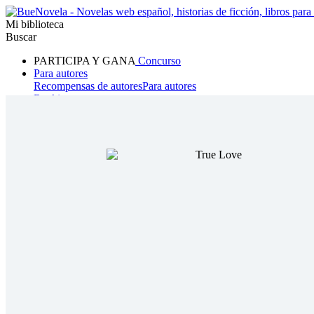
Mi biblioteca
Buscar
PARTICIPA Y GANA
Concurso
Para autores
Recompensas de autores
Para autores
Ranking
Navegar
Novelas
Cuentos Cortos
Todos
Romance
Hombre lobo
Mafia
Sistema
Fantasía
Urbano
LG