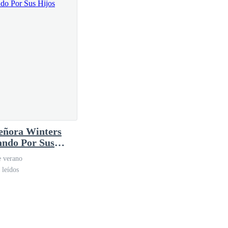
eñora Winters
ando Por Sus
s
e verano
 leídos