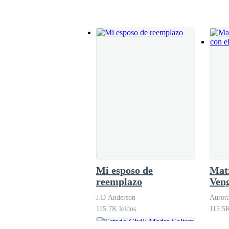
El INDOMABLE
CEO ENCUENTRA
EL AMOR
Pandora
474.4K leídos
Mi esposo de
Mat
reemplazo
Veng
de m
J.D Anderson
Auror
115.7K leídos
115.5K