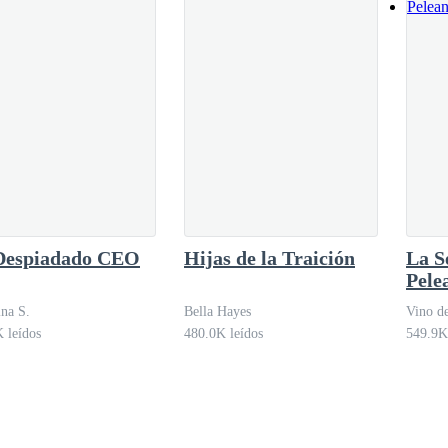
Despiadado CEO
Hijas de la Traición
La S
Pele
Hijo
ina S.
Bella Hayes
Vino d
 leídos
480.0K leídos
549.9K