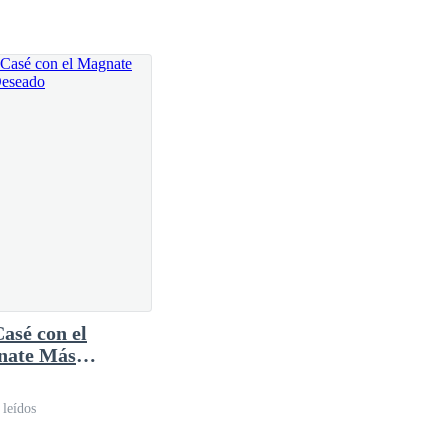
asé con el
nate Más
ado
leídos