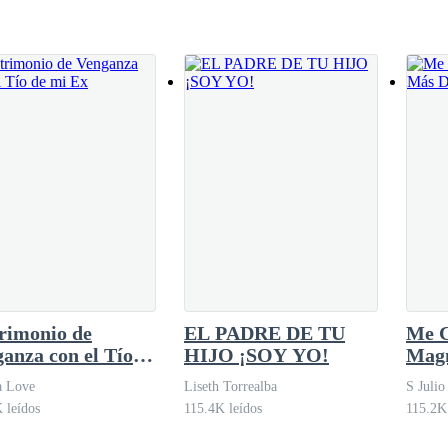
rimonio de
EL PADRE DE TU
Me C
anza con el Tío
HIJO ¡SOY YO!
Mag
i Ex
Dese
a Love
Liseth Torrealba
S Julio
 leídos
115.4K leídos
115.2K 