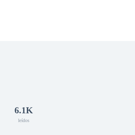
 Romance
Sci-Fi
Guerra
Otros
6.1K
leídos