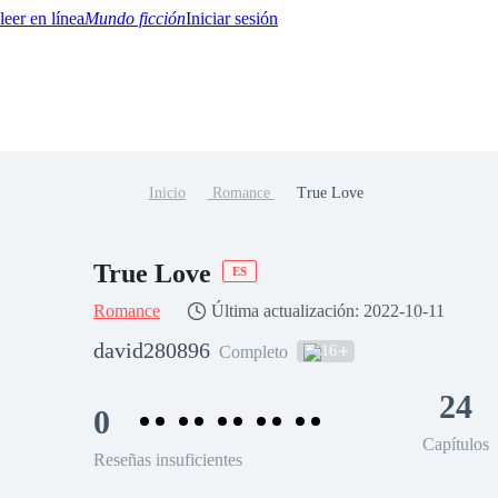
Mundo ficción
Iniciar sesión
Inicio
Romance
True Love
BTQ+
YA/TEEN
Paranormal
Misterio/Thriller
Oriental
Juegos
Historia
MM
True Love
ES
Romance
Última actualización: 2022-10-11
david280896
16
Completo
24
0
Capítulos
Reseñas insuficientes