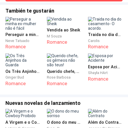
mãe e acompanhadas por uma assistente social.— Mas,
vermelha, e não era só de sol.
Meritíssimo! — interrompeu Carlos, desesperado e sem
También te gustarán
controle. — A Giulia não olha a filha direito! Ela não tem
capacidade para essa guarda!— Senhor Carlos, peço
— Amiga, nem se eu fosse mais rápida! — Fabiana
silêncio e ordem no recinto, por favor! — a
continuava rindo.
Vendida ao Sheik
Perseguir a minha ex-mulher não é fácil
Traida no dia do casamento- O acordo.
M Souza
Neve Tatuado
Carolis
Romance
As duas voltaram para a areia.
Romance
Romance
— Preciso ir ao chuveiro. Tenho areia no corpo inteiro
— disse Camille. — Em casa, no meu ar-condicionado,
Esposa por Acidente
isso não teria acontecido — resmungou, limpando-se.
Os Três Anjinhos da Guarda
Querido chefe, os gêmeos não são teus!
Shayla HArt
Ginger Bud
Rose Barbosa
Romance
Romance
Romance
— Ah, para! — respondeu Fabiana, com um sorriso no
rosto.
Nuevas novelas de lanzamiento
Na água, André Martins observava Camille, ainda
parado na beira da praia onde a onda quebrava antes
de chegar na areia. Acordou quando seu amigo o
A Virgem e o Cowboy Proibido
O dono do meu sorriso
Além do Contrato