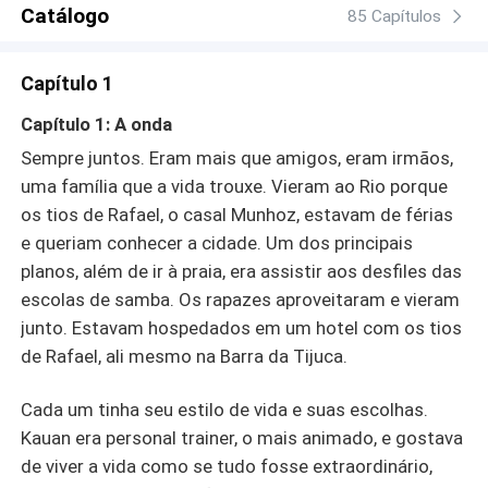
gerente geral Rafael, que logo se encanta pelo jeito
Catálogo
85 Capítulos
reservado de Giulia. O que parecia ser apenas uma
diversão passageira de feriado transformou-se em uma
Capítulo 1
conexão profunda. De volta à rotina, eles precisam
enfrentar a realidade de um amor à distância entre São
Capítulo 1: A onda
Paulo e Rio de Janeiro, os traumas do passado, o medo
Sempre juntos. Eram mais que amigos, eram irmãos,
de novas perdas e os planos de futuro. Entre encontros
uma família que a vida trouxe. Vieram ao Rio porque
inesperados, shows de pagode inesquecíveis e beijos
os tios de Rafael, o casal Munhoz, estavam de férias
debaixo da chuva, eles descobrirão que, mesmo quando
o coração está ferido, existem recomeços que valem a
e queriam conhecer a cidade. Um dos principais
pena seguir. Uma história emocionante sobre amizade,
planos, além de ir à praia, era assistir aos desfiles das
superação e a certeza de que o amor verdadeiro sabe a
escolas de samba. Os rapazes aproveitaram e vieram
hora exata de unir duas vidas.
junto. Estavam hospedados em um hotel com os tios
de Rafael, ali mesmo na Barra da Tijuca.
Cada um tinha seu estilo de vida e suas escolhas.
Kauan era personal trainer, o mais animado, e gostava
de viver a vida como se tudo fosse extraordinário,