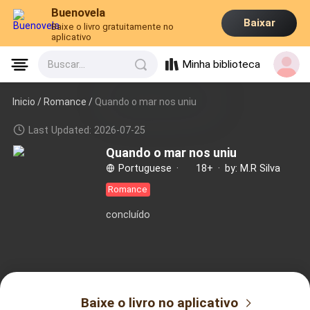
Buenovela
Baixar
Baixe o livro gratuitamente no
aplicativo
Minha biblioteca
Buscar...
Inicio /
Romance
/
Quando o mar nos uniu
Last Updated: 2026-07-25
Quando o mar nos uniu
Portuguese
·
18+
·
by: M.R Silva
Romance
concluído
Baixe o livro no aplicativo