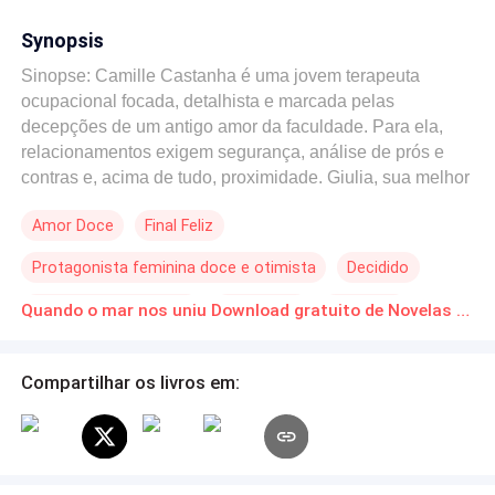
Synopsis
Sinopse: Camille Castanha é uma jovem terapeuta
ocupacional focada, detalhista e marcada pelas
decepções de um antigo amor da faculdade. Para ela,
relacionamentos exigem segurança, análise de prós e
contras e, acima de tudo, proximidade. Giulia, sua melhor
amiga e colega de apartamento, é uma pediatra forte e
Amor Doce
Final Feliz
independente que cria a filha pequena sozinha após ter
sido abandonada na gravidez, prometendo a si mesma
Protagonista feminina doce e otimista
Decidido
fechar as portas do coração para proteger sua rotina. Mas
o destino tem seus próprios planos. Durante um caótico
Amor à Primeira Vista
Inteligente
Amor Dói
Quando o mar nos uniu Download gratuito de Novelas Online em PDF
Carnaval no Rio de Janeiro, uma onda literal e figurativa
Reencontro
muda a vida das duas amigas para sempre. Ao levar um
"caixote" no mar da Barra da Tijuca, Camille cai
Compartilhar os livros em:
diretamente nos braços de André Martins, um chef de
cozinha paulista, romântico e intenso, que vive o
presente com o coração aberto. Junto com ele estão seus
amigos de infância: o animado personal trainer Kauan e o