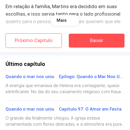
Em relação à família, Martins era decidido em suas
escolhas, e isso servia tanto para o lado profissional
Mais
quanto para o pessoal. Os seus pais queriam que ele
se formasse em Direito, assim como suas duas irmãs
mais velhas, mas André estava decidido. Foi difícil no
Próximo Capítulo
Baixar
começo: o período de estudos, a negação dos pais...
Porém, com dedicação e esforço, hoje seu
restaurante era famoso e estava sempre inovando no
Último capítulo
cardápio.
Quando o mar nos uniu Epílogo: Quando o Mar Nos Uniu🌊
Estava solteiro e não estava à procura de um
A energia que emanava de Helena era contagiante, quase
relacionamento, até encontrar Camille. Assim que
eletrificante. No dia do seu casamento religioso com Kauan,
Martins entrou na água e deu um mergulho, avistou-a:
ela estava a mil — radiante, sorridente e transbordando
uma bela carioca com um maiô de borboleta entrando
aquela vivacidade única que conquistara o coração do
Quando o mar nos uniu Capítulo 97: O Amor em Festa
noivo.Para tornar a entrada da igreja ainda mais
no mar. Ele a admirava; ela molhava os pés como se a
inesquecível, a surpresa ficou por conta do grupo
O grande dia finalmente chegou. A igreja estava
água a cobrisse da forma que a seda envolve um belo
Molecadas. A convite dos noivos e já integrados como
ornamentada com flores delicadas, e a atmosfera era pura
corpo. Porém, ele avistou uma onda e tentou
grandes amigos da turma, os músicos cantaram na entrada,