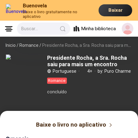
Buenovela
Baixar
Baixe o livro gratuitamente no
aplicativo
Minha biblioteca
Buscar...
Inicio /
Romance
/
Presidente Rocha, a Sra. Rocha saiu para mais um encontro
Presidente Rocha, a Sra. Rocha
saiu para mais um encontro
Portuguese
·
4+
·
by: Puro Charme
Romance
concluído
Baixe o livro no aplicativo