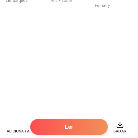
Lili Marques
Ana Fischer
Fernatry
de um homem na cama?
- Você já comeu?
Provavelmente não querendo responder a essa
pergunta sem graça dela, houve alguns segundos de
silêncio do outro lado.
- Se não tem nada importante para dizer, desligue,
estou ocupado.
Uma frase curta e direta, e ele desligou depois de
falar.
Mais tarde, Natália partiu de carro. Ela escolheu o
mais caro na garagem.
Ler
ADICIONAR A
BAIXAR