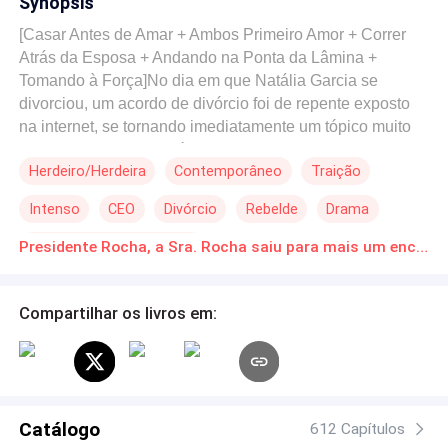
Synopsis
[Casar Antes de Amar + Ambos Primeiro Amor + Correr
Atrás da Esposa + Andando na Ponta da Lâmina +
Tomando à Força]No dia em que Natália Garcia se
divorciou, um acordo de divórcio foi de repente exposto
na internet, se tornando imediatamente um tópico muito
popular.A razão do divórcio foi marcada com uma caneta
Herdeiro/Herdeira
Contemporâneo
Traição
vermelha: o marido tinha disfunção sexual, incapaz de
cumprir suas obrigações matrimoniais.À noite, ela foi
Intenso
CEO
Divórcio
Rebelde
Drama
bloqueada por alguém nas escadarias.A voz grave do
homem ressoou:- Vou provar se tenho ou não essa
Casamento por Contrato
Presidente Rocha, a Sra. Rocha saiu para mais um encontro Download gratuito de Novelas Online em PDF
disfunção sexual.Após o divórcio, Natália deixou de ser
uma simples funcionária de escritório e se tornou a mais
jovem e talentosa restauradora de artefatos
Compartilhar os livros em:
históricos.Então, ela percebeu que seu ex-marido, que
costumava passar longos períodos longe de casa, estava
aparecendo com uma frequência cada vez maior na sua
frente.Durante um evento, alguém perguntou a Natália o
que ela achava do Presidente Rocha agora, e ela
Catálogo
612 Capítulos