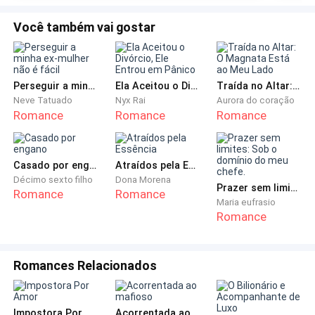
toda a comida no lixo.
Você também vai gostar
Havia duas bolhas vermelhas na parte de trás de sua
mão pálida, contrastando com sua expressão
impassível enquanto jogava a comida fora, era
Perseguir a minha ex-mulher não é fácil
Ela Aceitou o Divórcio, Ele Entrou em Pânico
Traída no Altar: O Magnata Está ao Meu Lado
irônico.
Neve Tatuado
Nyx Rai
Aurora do coração
Romance
Romance
Romance
Após jogar a comida fora, Natália subiu as escadas e
começou a arrumar suas malas.
Casado por engano
Atraídos pela Essência
Ela se lembrou do dia em que ela e Douglas se
Décimo sexto filho
Dona Morena
Prazer sem limites: Sob o domínio do meu chefe.
Romance
Romance
casaram oficialmente, e também do acordo de
Maria eufrasio
divórcio com duração de três anos que haviam
Romance
assinado naquele mesmo dia. Três anos... Era
exatamente o tempo que Bianca estaria fazendo um
Romances Relacionados
intercâmbio no exterior.
Embora ainda faltassem três meses para o prazo
Impostora Por Amor
Acorrentada ao mafioso