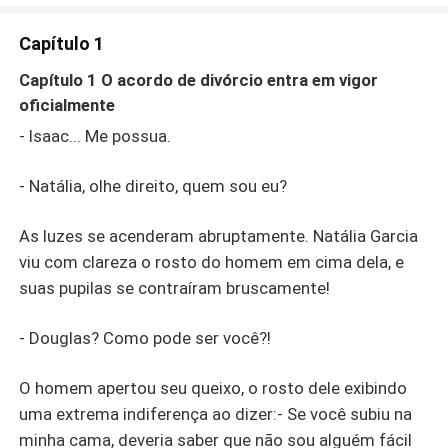
reclamou preguiçosamente:- Um chato insuportável,
naturalmente teimoso, só ama aquela pessoa que não o
Capítulo 1
ama.No entanto, Douglas Rocha se aproximou e a
ergueu no colo, dizendo:- Por mais que eu seja teimoso,
Capítulo 1 O acordo de divórcio entra em vigor
você não demonstra nenhum sinal de compaixão.
oficialmente
- Isaac... Me possua.
- Natália, olhe direito, quem sou eu?
As luzes se acenderam abruptamente. Natália Garcia
viu com clareza o rosto do homem em cima dela, e
suas pupilas se contraíram bruscamente!
- Douglas? Como pode ser você?!
O homem apertou seu queixo, o rosto dele exibindo
uma extrema indiferença ao dizer:- Se você subiu na
minha cama, deveria saber que não sou alguém fácil