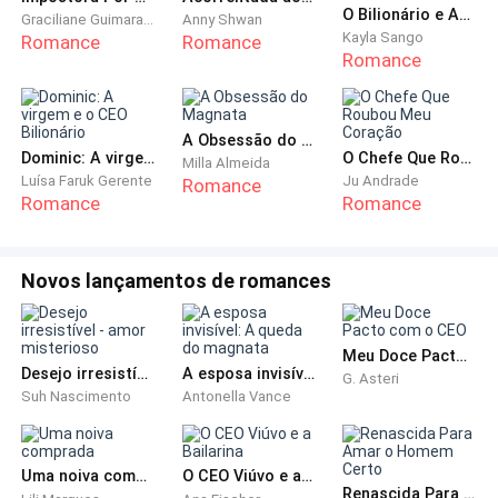
combinado, Bianca voltou antecipadamente ao país,
O Bilionário e Acompanhante de Luxo
Graciliane Guimaraes
Anny Shwan
Kayla Sango
Romance
Romance
então o acordo de divórcio já estava oficialmente em
Romance
vigor, certo?
Natália desceu as escadas com sua mala e, antes de
A Obsessão do Magnata
partir, ligou para Douglas.
Dominic: A virgem e o CEO Bilionário
O Chefe Que Roubou Meu Coração
Milla Almeida
Luísa Faruk Gerente
Ju Andrade
Romance
Romance
Romance
A voz impaciente do homem veio do outro lado da
linha:
Novos lançamentos de romances
- O que você quer?
Ouvindo sua voz indiferente, os dedos de Natália que
Meu Doce Pacto com o CEO
Desejo irresistível - amor misterioso
A esposa invisível: A queda do magnata
seguravam o celular, ficaram levemente pálidos de
G. Asteri
Suh Nascimento
Antonella Vance
força. Obviamente, ele já havia esquecido da
promessa da noite anterior.
Uma noiva comprada
O CEO Viúvo e a Bailarina
Mas fazia sentido, como poderia confiar nas palavras
Renascida Para Amar o Homem Certo