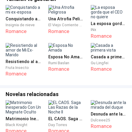
Conquistando a mi ex-esposa
Una Atrofia Peligrosa
La esposa gorda que el CEO no quiere
Insignia de nieve
El Viejo Corriente del Río Qi
INx
Romance
Romance
Romance
Esposa No Amada
Casada a primera vista
Resistiendo al amor de Mi Ex-Marido
Rumi Baslan
Gu Lingfei
Fruta Insecto
Romance
Romance
Romance
Novelas relacionadas
Desnuda ante la mirada del duque
Matrimonio Inesperado Con Un Magnate Oculto
EL CAOS. Saga Las Razas de la Noche II
Dulceee25
Black Knight
Day Torres
Romance
Romance
Romance