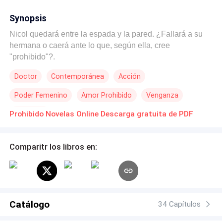
Synopsis
Nicol quedará entre la espada y la pared. ¿Fallará a su
hermana o caerá ante lo que, según ella, cree
"prohibido"?.
Doctor
Contemporánea
Acción
Poder Femenino
Amor Prohibido
Venganza
Mujeriego
Prohibido Novelas Online Descarga gratuita de PDF
Comparitr los libros en:
Catálogo
34 Capítulos