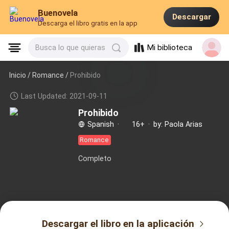
Buenovela
Descargar
Descarga el libro gratis en la app
Mi biblioteca
Busca lo que quieras
Inicio /
Romance
/
Prohibido
Last Updated: 2021-09-11
Prohibido
Spanish
·
16+
·
by: Paola Arias
Romance
Completo
Descargar el libro en la aplicación