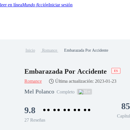
Mundo ficción
Iniciar sesión
Inicio
Romance
Embarazada Por Accidente
BTQ+
YA/TEEN
Paranormal
Misterio/Thriller
Oriental
Juegos
Historia
MM
Embarazada Por Accidente
ES
Romance
Última actualización: 2023-01-23
Mel Polanco
16
Completo
85
9.8
Capítu
27 Reseñas