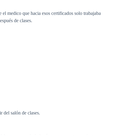
el medico que hacia esos certificados solo trabajaba
después de clases.
 del salón de clases.
rdaba que eso solo lo hacía porque era necesario para