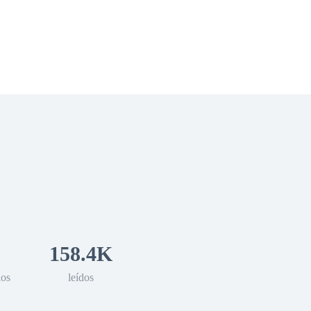
 Romance
Sci-Fi
Guerra
Otros
158.4K
los
leídos