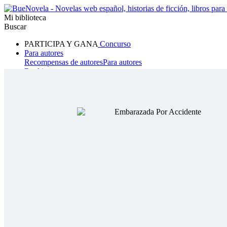
Mi biblioteca
Buscar
PARTICIPA Y GANA
Concurso
Para autores
Recompensas de autores
Para autores
Ranking
Navegar
Novelas
Cuentos Cortos
Todos
Romance
Hombre lobo
Mafia
Sistema
Fantasía
Urbano
LG