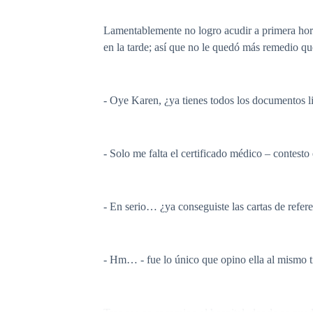
Lamentablemente no logro acudir a primera hora
en la tarde; así que no le quedó más remedio que
- Oye Karen, ¿ya tienes todos los documentos l
- Solo me falta el certificado médico – contesto 
- En serio… ¿ya conseguiste las cartas de refer
- Hm… - fue lo único que opino ella al mismo ti
Tras eso se encamino al hospital, donde se qued