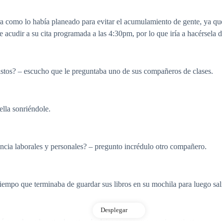
 como lo había planeado para evitar el acumulamiento de gente, ya que 
 acudir a su cita programada a las 4:30pm, por lo que iría a hacérsela 
istos? – escucho que le preguntaba uno de sus compañeros de clases.
ella sonriéndole.
encia laborales y personales? – pregunto incrédulo otro compañero.
empo que terminaba de guardar sus libros en su mochila para luego salir
Desplegar
ó parada en la entrada antes de dejar escapar un suspiro, mientras reco