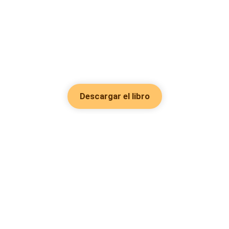
Descargar el libro
Hot Genres
Romance
Recursos
Hombre lobo
Palabras clave
Redes Sociales
Mafia