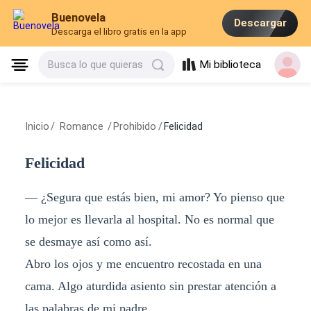
Buenovela
Descargar
Descarga el libro gratis en la app
Mi biblioteca
Busca lo que quieras
Inicio
/
Romance
/
Prohibido
/
Felicidad
Felicidad
— ¿Segura que estás bien, mi amor? Yo pienso que
lo mejor es llevarla al hospital. No es normal que
se desmaye así como así.
Abro los ojos y me encuentro recostada en una
cama. Algo aturdida asiento sin prestar atención a
las palabras de mi padre.