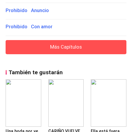
Prohibido Anuncio
Prohibido Con amor
Más Capítulos
También te gustarán
Una boda por venganza
CARIÑO VUELVE A MI LADO
Ella está fuera de tu alcance