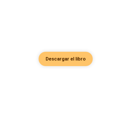
Descargar el libro
Hot Genres
Romance
Recursos
Hombre lobo
Palabras clave
Redes Sociales