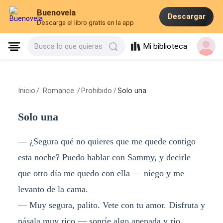
Buenovela
Descargar
Descarga el libro gratis en la app
Mi biblioteca
Busca lo que quieras
Inicio
/
Romance
/
Prohibido
/
Solo una
Solo una
— ¿Segura qué no quieres que me quede contigo
esta noche? Puedo hablar con Sammy, y decirle
que otro día me quedo con ella — niego y me
levanto de la cama.
— Muy segura, palito. Vete con tu amor. Disfruta y
pásala muy rico — sonríe algo apenada y rio.