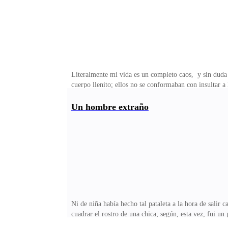
Literalmente mi vida es un completo caos, y sin duda
cuerpo llenito; ellos no se conformaban con insultar 
hermana mayor, Aranza; me enseñó, que sin importar qu
solo puño tuyo en sus caras, los dejarás inconscient
Un hombre extraño
demasiado. Ella creció, yo crecí. Ella se mudó, yo m
Ni de niña había hecho tal pataleta a la hora de sali
cuadrar el rostro de una chica; según, esta vez, fui un
nada de esto estuviera pasando; y no me estaría yendo