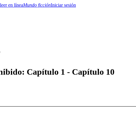
Mundo ficción
Iniciar sesión
0
BTQ+
YA/TEEN
Paranormal
Misterio/Thriller
Oriental
Juegos
Historia
MM
hibido: Capítulo 1 - Capítulo 10