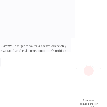
 mucho. Cada que nos despedimos para ir a dormir
.— Sammy.La mujer se voltea a nuestra dirección y
brazo familiar el cuál correspondo —. Ocurrió un
mos y agarra a Darren del brazo —. No nos molesta,
my se ha llevado a Darren casi a rastras, tomo del
a y algo distraída ¿Estás segura que no es nada?.—
Escanea el
código para leer