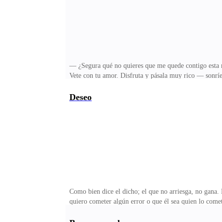
— ¿Segura qué no quieres que me quede contigo esta 
Vete con tu amor. Disfruta y pásala muy rico — sonrí
les baje el enojo, hablen con tranquilidad. Él no es
minutos más, y antes de irse me dejó un beso en la ca
Deseo
amor es así, y no soy quien para juzgar las preferenc
siempre ha sido la misma
Como bien dice el dicho; el que no arriesga, no gana.
quiero cometer algún error o que él sea quien lo comet
todo esto que es tan nuevo para mí, me agrada y a la 
y pausados. Soy un total desastre; ni viendo vídeos d