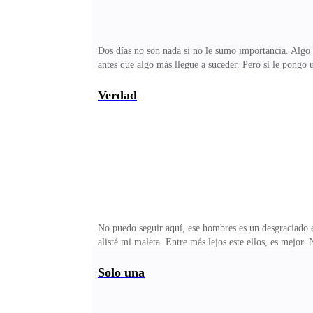
Dos días no son nada si no le sumo importancia. Algo
antes que algo más llegue a suceder. Pero si le pongo
perfume en el cuello y salgo de la casa sin hacer ruid
al pensar en el sueño que he tenido con él, y muerdo m
Verdad
Nicol — cierro la puerta y abrocho el cinturón de seg
— respondo cortante y arranca el auto, despu
No puedo seguir aquí, ese hombres es un desgraciado e
alisté mi maleta. Entre más lejos este ellos, es mejo
pero más culpable soy yo; por dejarme hacer ese tipo 
nada —. Nicol, no te vas a ir a ningún lado. No lo voy
Solo una
cuelgo la otra a mis espaldas —. Hagas lo que hagas n
tipo de cosas?.Calla y pasa las manos por su c