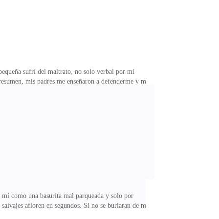
equeña sufrí del maltrato, no solo verbal por mi
En resumen, mis padres me enseñaron a defenderme y mi
de kilos de más. Su frase favorita era: "NIcol, con un
 en risas, unas que hasta el día de hoy extraño
de mí como una basurita mal parqueada y solo por
 salvajes afloren en segundos. Si no se burlaran de mí,
 su prometido, el doctorcito que aún no tengo la