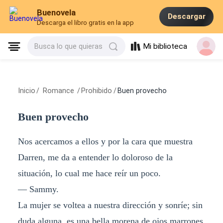
Buenovela
Descargar
Descarga el libro gratis en la app
Mi biblioteca
Busca lo que quieras
Inicio
/
Romance
/
Prohibido
/
Buen provecho
Buen provecho
Nos acercamos a ellos y por la cara que muestra
Darren, me da a entender lo doloroso de la
situación, lo cual me hace reír un poco.
— Sammy.
La mujer se voltea a nuestra dirección y sonríe; sin
duda alguna, es una bella morena de ojos marrones