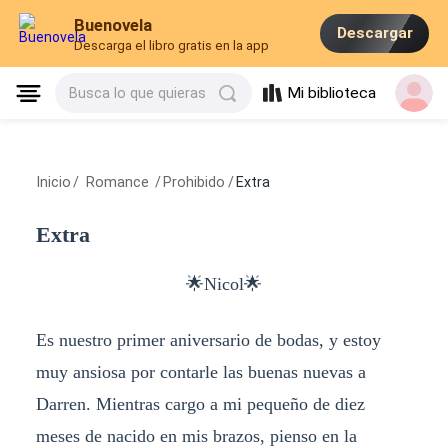
Buenovela
Descargar
Descarga el libro gratis en la app
Mi biblioteca
Busca lo que quieras
Inicio
/
Romance
/
Prohibido
/
Extra
Extra
🌟Nicol🌟
Es nuestro primer aniversario de bodas, y estoy
muy ansiosa por contarle las buenas nuevas a
Darren. Mientras cargo a mi pequeño de diez
meses de nacido en mis brazos, pienso en la