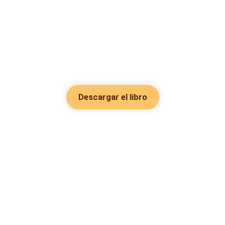
Descargar el libro
Hot Genres
Romance
Recursos
Hombre lobo
Palabras clave
Redes Sociales