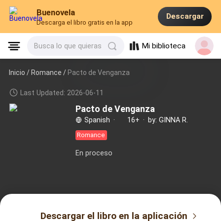
Buenovela
Descargar
Descarga el libro gratis en la app
Mi biblioteca
Busca lo que quieras
Inicio /
Romance
/
Pacto de Venganza
Last Updated: 2026-06-11
Pacto de Venganza
Spanish
·
16+
·
by: GINNA R.
Romance
En proceso
Descargar el libro en la aplicación