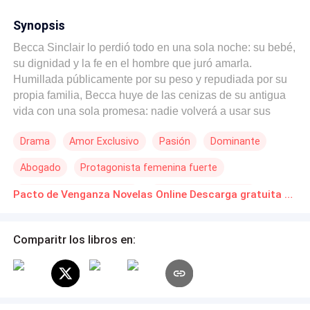
Synopsis
Becca Sinclair lo perdió todo en una sola noche: su bebé,
su dignidad y la fe en el hombre que juró amarla.
Humillada públicamente por su peso y repudiada por su
propia familia, Becca huye de las cenizas de su antigua
vida con una sola promesa: nadie volverá a usar sus
curvas como un arma contra ella. ​Pero el destino tiene un
Drama
Amor Exclusivo
Pasión
Dominante
nombre: Connor Beaumont. Un hombre tan letalmente
atractivo como frío, dueño de un imperio que el padre de
Abogado
Protagonista femenina fuerte
Becca codicia. Cuando sus mundos chocan, nace una
propuesta peligrosa. Él finge necesitar una esposa para
Matrimonio por Contrato
Relación en la Oficina
Pacto de Venganza Novelas Online Descarga gratuita de PDF
consolidar su poder; ella necesita un aliado para destruir
De Débil a Fuerte
a quienes la pisotearon. ​Es un contrato firmado con fuego.
Es un pacto donde el deseo es el riesgo y la venganza es
Comparitr los libros en:
el precio. En este juego de apariencias, Becca descubrirá
que la mirada de Connor esconde un secreto... y que el
amor puede ser la trampa más dulce de todas.