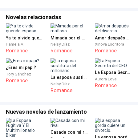
​Rodrigo sacó un sobre de su chaqueta y lo arrojó al
Novelas relacionadas
suelo, a los pies de Becca.
​—He hablado con los especialistas. He leído los
Ya te olvide querido esposo
Mimada por el mafioso.
Amor después del divorcio
informes médicos que intentaste ocultarme. "Factor
Pamela A
Nelsy Díaz
Xinova Escritora
Romance
Romance
Romance
de riesgo alto debido al peso materno". Esas son las
palabras, Becca. Tu negligencia, tu falta de control,
esa glotonería que no puedes ocultar ni con los
¿Eres mi papi?
La Esposa Secreta del CEO
Tory Sánchez
vestidos más caros del mundo, fue la tumba de mi
La esposa sustituta del millonario
Aurora Love
Romance
hijo.
Nelsy Díaz
Romance
Romance
​—¡Eso no es lo que dijo el médico! —gritó Becca, con
las lágrimas desbordándose finalmente—. Fue una
Nuevas novelas de lanzamiento
complicación... un accidente...
​—Fue tu cuerpo, Becca —sentenció él con una
Casada con mi rival.
crueldad que la dejó sin aliento—. Ese cuerpo que es
La esposa gorda quiere un divorcio.