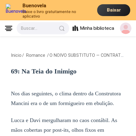
Buenovela
Baixar
Baixe o livro gratuitamente no
aplicativo
Minha biblioteca
Buscar...
Inicio
/
Romance
/
O NOIVO SUBSTITUTO — CONTRATO DE CASAMENTO
69: Na Teia do Inimigo
Nos dias seguintes, o clima dentro da Construtora
Mancini era o de um formigueiro em ebulição.
Lucca e Davi mergulharam no caos contábil. As
mãos cobertas por post-its, olhos fixos em