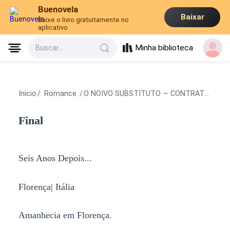
Buenovela
Baixar
Baixe o livro gratuitamente no
aplicativo
Minha biblioteca
Buscar...
Inicio
/
Romance
/
O NOIVO SUBSTITUTO — CONTRATO DE CASAMENTO
Final
Seis Anos Depois...
Florença| Itália
Amanhecia em Florença.