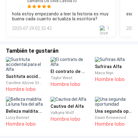
—No tengo hijos, no estoy casada ni en pareja, tengo
Samanta Da Silva Casola10
incompleto, de que me falta una parte vital de mi ser. La
mucho tiempo libre —contesta encogiéndose de
oscuridad se profundiza, y siento que me ahogo, que me
hola estoy empezando a leer la historia es muy
excel
pierdo en la inmensidad del vacío. Es la sensación de la
hombros.
buena cada cuanto actualiza la escritora?
muerte, de la nada.—No… —murmuro, mi voz se pierde en el
2025-07-29 02:32:42
1
2025-
silencio, un susurro de des
«Eso me interesa», pienso.
—¿Tiene algún título universitario? —inquiero.
También te gustarán
—Tengo conocimiento en administración de
Sufriras Alfa
empresas, pero no tengo el título… —Antes de que le
El contrato de Alfa
Macu Nqn
Sustituta accidental para el Alfa
Taylor West
Hombre lobo
pregunte el motivo, ella prosigue—. Tuve un accidente
Caroline Above Story
Hombre lobo
hace unos años, paralizó mi vida por completo y tuve
Hombre lobo
que dedicarme a mi recuperación al cien por ciento,
por lo que me hizo dejar los estudios de lado, y ahora
Cautiva del Alfa
no puedo volver ya que necesito trabajar para pagar
Belleza maldita: La luna fea del alfa
Una segunda oportunidad
Valkyria Wolf
Lizzy Bennet
Dawn Rosewood
Hombre lobo
los gastos médicos.
Hombre lobo
Hombre lobo
—Lamento mucho que haya pasado por eso, señorita