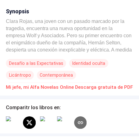
Synopsis
Clara Rojas, una joven con un pasado marcado por la
tragedia, encuentra una nueva oportunidad en la
empresa Wolf y Asociados. Pero su primer encuentro con
el enigmático dueño de la compañía, Hernán Selton,
despierta una conexión inexplicable y eléctrica. A medida
que Clara se sumerge en su nuevo trabajo, lucha por
Desafío a las Expectativas
Identidad oculta
desentrañar los misterios que rodean a Hernán, mientras
lidia con las complicaciones de su pasado y las intrigas
Licántropo
Contemporánea
del presente. Sin embargo, lo que Clara no sabe es que
Hernán oculta un secreto oscuro: es un hombre lobo
POV en primera persona
POV en tercera persona
Mi jefe, mi Alfa Novelas Online Descarga gratuita de PDF
atormentado por la creencia de que Clara, una humana
CEO
aparentemente normal, es su pareja destinada. ¿Podrá
Clara resistirse a la atracción magnética que siente por
Comparitr los libros en:
su enigmático jefe, o sucumbirá ante un destino que
parece haber sido escrito en las estrellas?