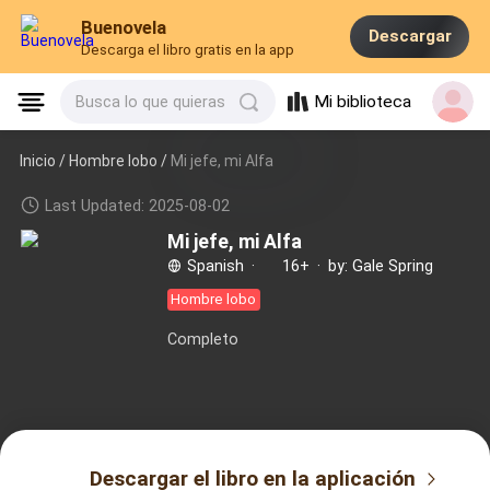
Buenovela
Descargar
Descarga el libro gratis en la app
Mi biblioteca
Busca lo que quieras
Inicio /
Hombre lobo
/
Mi jefe, mi Alfa
Last Updated: 2025-08-02
Mi jefe, mi Alfa
Spanish
·
16+
·
by: Gale Spring
Hombre lobo
Completo
Descargar el libro en la aplicación