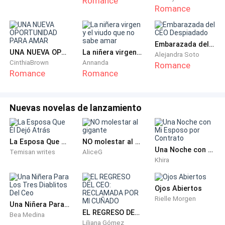
Romance
Romance
—No sé si una nadhl, tenga palabra.
Dina, madre de Malak, dijo molesta:
Embarazada del CEO Despiadado
UNA NUEVA OPORTUNIDAD PARA AMAR
La niñera virgen y el viudo que no sabe amar
Alejandra Soto
—Mi hija no es una bastarda, es mi hija y si dice algo
CinthiaBrown
Annanda
Romance
Romance
Romance
ello lo hará.
Busy aceptó de mala gana y Dina se tiró a llorar y
Nuevas novelas de lanzamiento
mirando a su hija desesperada dijo.
—Malak, lo siento hija, lo siento tanto.
La Esposa Que Él Dejó Atrás
NO molestar al gigante
Una Noche con Mi Esposo por Contrato
Temisan writes
AliceG
Khira
—Saldremos adelante… Es como dices, pasará algo
especial y todo será diferente, tengo fe.
Ojos Abiertos
Rielle Morgen
Ella intentó sonreír, pero las cosas iban de mal en
Una Niñera Para Los Tres Diablitos Del Ceo
EL REGRESO DEL CEO: RECLAMADA POR MI CUÑADO
peor. Dina siempre fue una mujer fantasiosa y
Bea Medina
Liliana Gómez