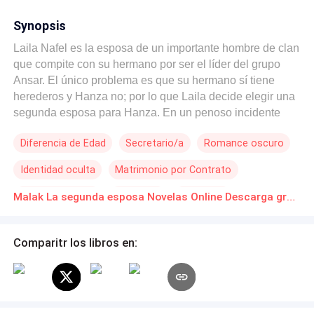
Synopsis
Laila Nafel es la esposa de un importante hombre de clan
que compite con su hermano por ser el líder del grupo
Ansar. El único problema es que su hermano sí tiene
herederos y Hanza no; por lo que Laila decide elegir una
segunda esposa para Hanza. En un penoso incidente
conoce a Malak, una joven hermosa y de buen corazón a
Diferencia de Edad
Secretario/a
Romance oscuro
la que elige como segunda esposa de su marido. Malak
tendrá que aprender a ser una segunda esposa digna del
Identidad oculta
Matrimonio por Contrato
clan Ansar, además de ganarse el afecto de un rebelde
Hanza que la repudia por verla una competencia contra
Contemporánea
Mujeriego
Venganza
Malak La segunda esposa Novelas Online Descarga gratuita de PDF
su bella esposa Laila, a quien ama profundamente. El
Ritmo Rápido
corazón de Hanza se ve dividido entonces entre el amor
de su primera esposa y la bella y dulce Malak que lo
Comparitr los libros en:
cautiva desde el primer momento, ¿podrá Hanza amar a
Malak? ¿O su terrible hermano los separará para
siempre?