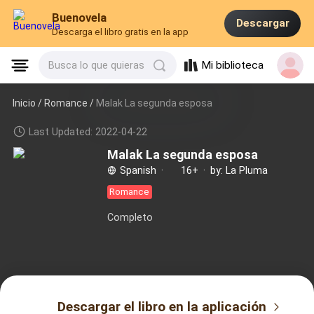
Buenovela
Descargar
Descarga el libro gratis en la app
Mi biblioteca
Busca lo que quieras
Inicio /
Romance
/
Malak La segunda esposa
Last Updated: 2022-04-22
Malak La segunda esposa
Spanish
·
16+
·
by: La Pluma
Romance
Completo
Descargar el libro en la aplicación