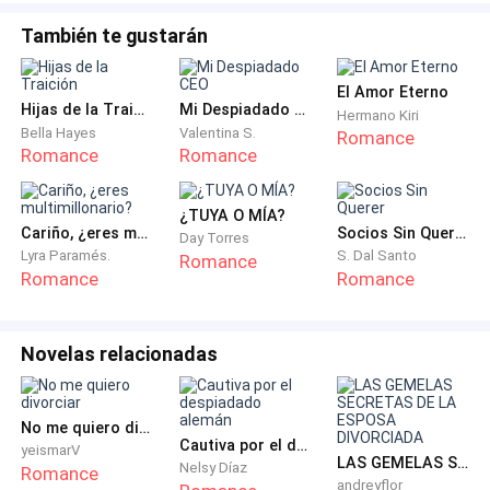
—El señor Busy quiere su dinero—dijo él—si Busy
También te gustarán
quiere, Busy lo recupera.
El Amor Eterno
—Por favor, hoy me pagan y… Señor Busy, le voy a dar
Hijas de la Traición
Mi Despiadado CEO
Hermano Kiri
su dinero—dijo ella.
Bella Hayes
Valentina S.
Romance
Romance
Romance
El tipo era un hombre de negocios y se movía por
dinero.
¿TUYA O MÍA?
Cariño, ¿eres multimillonario?
Socios Sin Querer
Day Torres
Lyra Paramés.
S. Dal Santo
Romance
—Mira Malak, he esperado dos meses por ese dinero y
Romance
Romance
no llega—dijo molesto—Busy ya no espera más, no es
santo para esperar milagros.
Novelas relacionadas
—Hoy… Hoy llegará, acabo de hacer un vestido y es
muy caro y me van a pagar se lo prometo.
No me quiero divorciar
Cautiva por el despiadado alemán
yeismarV
El sujeto dijo entonces molesto:
LAS GEMELAS SECRETAS DE LA ESPOSA DIVORCIADA
Nelsy Díaz
Romance
andreyflor