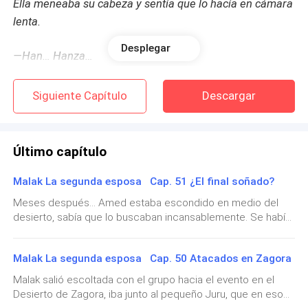
Ella meneaba su cabeza y sentía que lo hacía en cámara
lenta.
Desplegar
—Han… Hanza…
—Él no puede protegerte ahora… Estás en mi poder.
Siguiente Capítulo
Descargar
Voces que se mezclaban y la aturdían.
Último capítulo
—No sé si una nadhl, tenga palabra.
Malak La segunda esposa Cap. 51 ¿El final soñado?
—¡Eres una nadhl!
Meses después… Amed estaba escondido en medio del
desierto, sabía que lo buscaban incansablemente. Se había
—¡No soy una bastarda!—gritaba ella.
enterado de que Rania se había ido de su vida y su padre lo
amparaba en esos momentos. Makir entonces fue a él le
Malak La segunda esposa Cap. 50 Atacados en Zagora
anunció. —Ya basta de tristeza, hijo mío, lo
—¡Nadhl!—le gritaban los niños de la escuela.
reconquistaremos todo de nuevo, envié por unas
Malak salió escoltada con el grupo hacia el evento en el
danzarinas y unas prostitutas para satisfacer nuestros
Desierto de Zagora, iba junto al pequeño Juru, que en esos
—¡No soy una bastarda!
sentidos. Amed sonrió, necesitaba diversión para olvidar