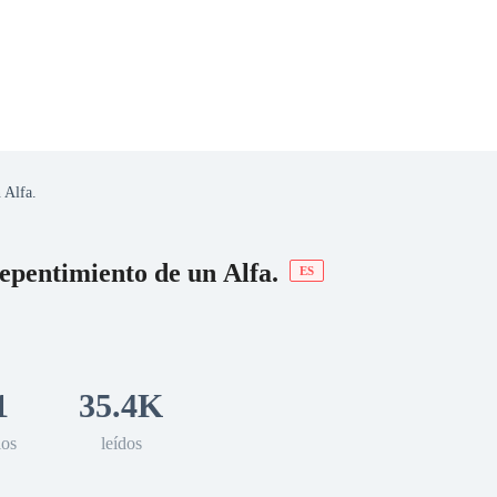
Alfa.
 Romance
Sci-Fi
Guerra
Otros
ntimiento de un Alfa.
ES
1
35.4K
los
leídos