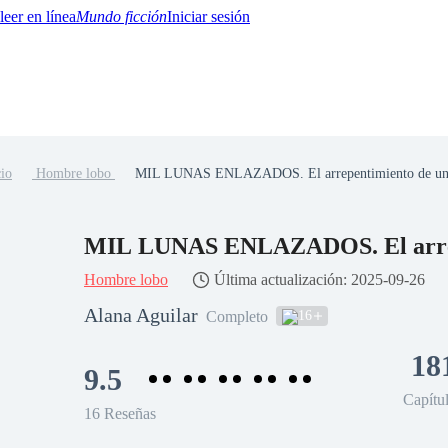
Mundo ficción
Iniciar sesión
cio
Hombre lobo
MIL LUNAS ENLAZADOS. El arrepentimiento de un 
BTQ+
YA/TEEN
Paranormal
Misterio/Thriller
Oriental
Juegos
Historia
MM
MIL LUNAS ENLAZADOS. El arrepe
Hombre lobo
Última actualización: 2025-09-26
Alana Aguilar
16
Completo
18
9.5
Capítu
16 Reseñas