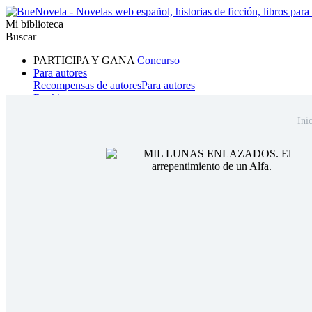
Mi biblioteca
Buscar
PARTICIPA Y GANA
Concurso
Para autores
Recompensas de autores
Para autores
Ranking
Navegar
Ini
Novelas
Cuentos Cortos
Todos
Romance
Hombre lobo
Mafia
Sistema
Fantasía
Urbano
LG