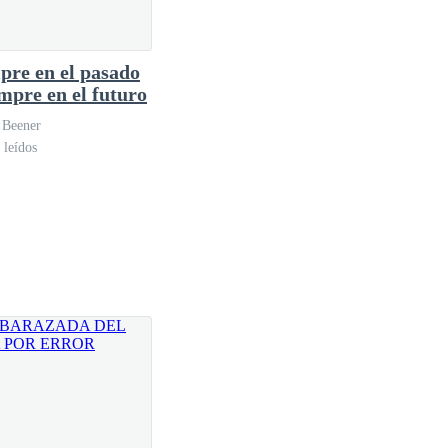
pre en el pasado
ialdad con la que siempre la veía desde ese maldito día
empre en el futuro
 Beener
 leídos
traicionando su enlace divino— ¡no tienes ningún
ca sentía que debía hacer lo mismo, la necesidad de
que tuviera aunque sus manos seguían temblando de
 para mantener su autocontrol,— quería reiniciar