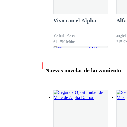
— ¡Declan! — Gritó Beca más fuerte que el ja
Vivo con el Alpha
Alfa
En ese momento, después de sentirse saciado, el 
le recorrió el alma.
Yerimil Perez
angiel
611.5K leídos
215.9K
— ¿Qué haces aquí?— reclamó Declan, como si n
negocio aquí! ¡Lárgate! lárgate a tu habitació
Nuevas novelas de lanzamiento
Carola, la loba de Beca por instinto, bajaba la
luchar una última vez por el enlace bendecido p
— Hoy es nuestra luna quinientos…— declaró el
impotencia — desde nuestro enlace, han pasado
nuestro enlace, ser una pareja de verdad ante…
Una curvy para el