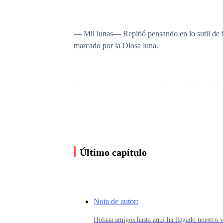
— Mil lunas— Repitió pensando en lo sutil de 
marcado por la Diosa luna.
En ese momento, se encontró justo al frente de l
— Esta noche será inolvidable— susurró ella sin
quedó congelada ante lo que se había encontrad
Último capítulo
Frente a ella se encontraba Declan, su mate el
protegida.
Nota de autor:
Holaaa amigos hasta aquí ha llegado nuestro vi
— Así… mmm… así… así Declan… fuerte… duro…