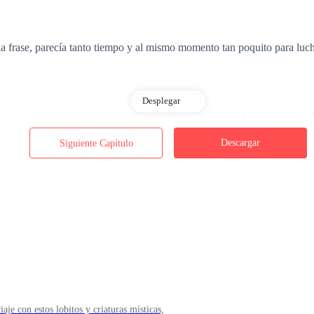
la frase, parecía tanto tiempo y al mismo momento tan poquito para lu
Desplegar
a puerta que separaba su pasado y su futuro, Beca cerró los ojos respiró
Descargar
Siguiente Capítulo
 saber lo cierto que sería para ella al mismo tiempo que se abría la en
o.
egido por la Diosa Luna embistiendo de forma apasionada, concentrada 
aje con estos lobitos y criaturas místicas,
 me encanta…— Beca estaba completamente congelada ante lo que e