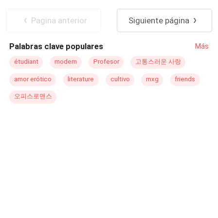
quizás un alianza para poder terminar de una vez con
Heredero / Heredera
Mafia
todo aquello que lo agobia, con lo que no contaba es que
Matrimonio por Contrato
Traición
Pagina anterior
Siguiente página
el padre de la mafia le pide una unión, una unión en la
Diferencia de Edad
que él no podrá decir que no... para evitar una guerra en
Palabras clave populares
Más
entre la mafia Rusa y la Italiana
étudiant
modern
Profesor
고통스러운 사랑
amor erótico
literature
cultivo
mxg
friends
오피스로맨스