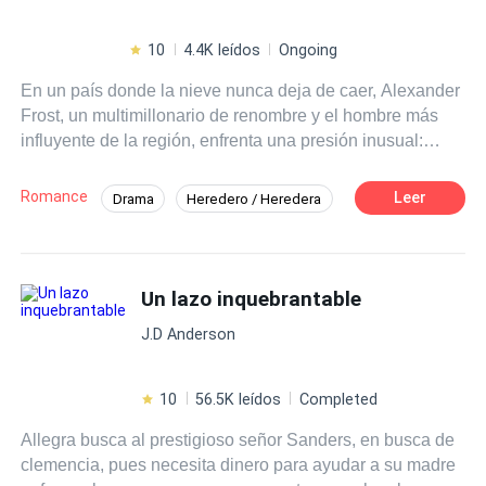
10
4.4K leídos
Ongoing
En un país donde la nieve nunca deja de caer, Alexander
Frost, un multimillonario de renombre y el hombre más
influyente de la región, enfrenta una presión inusual:
debe encontrar una pareja adecuada antes de fin de año
para asegurar un acuerdo empresarial crucial que
Romance
Leer
Drama
Heredero / Heredera
consolidará su imperio. Alexander, acostumbrado a
Desafío a las Expectativas
controlar cada aspecto de su vida, no esperaba que su
destino cambiara en vísperas de Navidad. Durante una
visita a la pista de hielo más famosa de la ciudad, un
Un lazo inquebrantable
desafortunado choque lo lleva a caer al suelo junto a una
J.D Anderson
joven misteriosa. Los dos, enredados y cubiertos de
nieve, se miran fijamente, incapaces de apartar la vista.
Ella, con un encanto natural y una sonrisa desarmante,
10
56.5K leídos
Completed
despierta algo en Alexander que no había sentido en
Allegra busca al prestigioso señor Sanders, en busca de
años. Sin embargo, lo que comienza como un encuentro
clemencia, pues necesita dinero para ayudar a su madre
casual pronto se convierte en un conflicto inesperado.