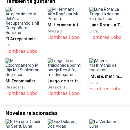
También te gustarán
tiempo estuve así, pero, cada vez que me detenía, el
Pero igual… amé a Isabella por tantos años.Así que dejé a
corazón me dolía tanto que deseaba morir.
dos guardias con ella y me fui.Salí disparado con el auto, las
ruedas chillan
Fue Damián quien me encontró. Se acercó
Mi Hermano Alfa Rogó por Mi Perdón
Luna Rota: La Tragedia de una Familia Loba
lentamente, intentando calmarme. Yo lo empujé con
Alyssa J
Liora
Hombres Lobo
Hombres Lobo
desesperación, mis garras lo alcanzaron, y aun así no
El Arrepentimiento del Alfa: Recuperando a Mi Compañera Humana
TS
me soltó.
Hombres Lobo
—Mi compañera… ya está bien. Estoy aquí. No tengas
miedo, nadie te hará daño.
¡Muere, matrimonio de mentiras!
Mi Excompañero y Mi Hijo Me Suplicaron Regresar
Luego de ser traicionada por mi pareja Rey Alfa, me desaparecí
Sus palabras eran dulces, y las repitió una y otra vez,
Liora
Jessica HJ
Jessica HJ
Hombres Lobo
hasta que dejé de resistirme.
Hombres Lobo
Hombres Lobo
«Si todo esto fuera real…», pensé, «quizás sí podría
morir por él.»
Novelas relacionadas
Pero fue él quien lo había dicho todo, con su propia