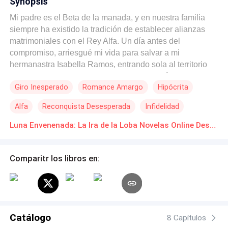
Synopsis
Mi padre es el Beta de la manada, y en nuestra familia
siempre ha existido la tradición de establecer alianzas
matrimoniales con el Rey Alfa. Un día antes del
compromiso, arriesgué mi vida para salvar a mi
hermanastra Isabella Ramos, entrando sola al territorio
de los lobos solitarios: el Nido Salvaje. Al día siguiente,
Giro Inesperado
Romance Amargo
Hipócrita
durante la ceremonia del vínculo de apareamiento,
proyectaron frente a todos un video en el que era
Alfa
Reconquista Desesperada
Infidelidad
humillada por los hombres lobo errantes. El Rey Alfa,
furioso, se negó a marcarme e Isabella tomó mi lugar
Luna Envenenada: La Ira de la Loba Novelas Online Descarga gratuita de PDF
como Reina Luna. Para los demás me convertí en una
cualquiera. Gritaban que debía ser exiliada y entregada
Comparitr los libros en:
noche tras noche a los hombres lobo errantes, olvidando
que todo había sucedido porque intenté proteger a la
manada… y castigándome por ello. En mi momento más
oscuro, el hermano menor del Rey Alfa, Damián Silva, me
ofreció su corazón. —Sofía Delgado, siempre te he
Catálogo
amado en silencio. En nombre de la Luna, quiero ser tu
8 Capítulos