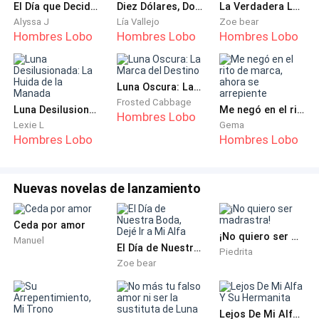
El Día que Decidí no Ser tu Luna
Diez Dólares, Dos Vidas
La Verdadera Luna
boca. Todo lo que viví, todo lo que perdí, fue obra
Alyssa J
Lía Vallejo
Zoe bear
suya. Y lo peor… es que yo aún lo amaba.
Hombres Lobo
Hombres Lobo
Hombres Lobo
—¿Por qué lloras así? —me preguntó acariciándome el
rostro—. ¿Volviste a pensar en el pasado? Ya pasó,
Luna Oscura: La Marca del Destino
regresemos a casa, ¿sí?
Frosted Cabbage
Luna Desilusionada: La Huida de la Manada
Me negó en el rito de marca, ahora se arrepiente
Hombres Lobo
Lexie L
Gema
Clavé mis garras en la palma para mantenerme lúcida.
Hombres Lobo
Hombres Lobo
—Damián, hoy el médico me dijo que puedo quedar
Nuevas novelas de lanzamiento
embara-…
Sin embargo, no pude terminar. Damián me alzó entre
Ceda por amor
¡No quiero ser madrastra!
Manuel
sus brazos y giró conmigo como si le hubiera dado el
El Día de Nuestra Boda, Dejé Ir a Mi Alfa
Piedrita
mejor regalo del mundo.
Zoe bear
—¡Sofía! ¡Amo a los niños! Si estás lista…
Lejos De Mi Alfa Y Su Hermanita