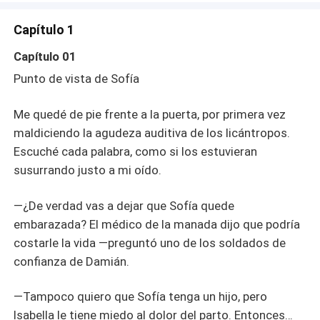
compañero eterno. Acepté, profundamente conmovida.
Un año después de casarnos, el médico de la manada
Capítulo 1
me dio una noticia: podía quedar embarazada de un
cachorro. Corrí emocionada a buscar a Damián, pero, por
Capítulo 01
accidente, escuché una conversación que me rompió el
Punto de vista de Sofía
alma. —Damián, fuimos nosotros quienes ayudamos a
los hombres lobo errantes a infiltrarse en la manada.
Me quedé de pie frente a la puerta, por primera vez
También usamos a Isabella para atraer a Sofía al Nido
maldiciendo la agudeza auditiva de los licántropos.
Salvaje. ¿No crees que nos pasamos? Mira cómo confía
en ti ahora... Damián suspiró con pesar. —Era la única
Escuché cada palabra, como si los estuvieran
forma de que Isabella se casara con mi hermano. Sofía...
susurrando justo a mi oído.
tenía que ser la sacrificada. Pagaré su dolor con el resto
de mi vida.
—¿De verdad vas a dejar que Sofía quede
embarazada? El médico de la manada dijo que podría
costarle la vida —preguntó uno de los soldados de
confianza de Damián.
—Tampoco quiero que Sofía tenga un hijo, pero
Isabella le tiene miedo al dolor del parto. Entonces…