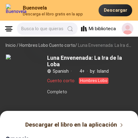
Buenovela
Descargar
Descarga el libro gratis en la app
Mi biblioteca
Busca lo que quieras
Inicio /
Hombres Lobo Cuento corto/
Luna Envenenada: La Ira de la Loba
Luna Envenenada: La Ira de la
Loba
Spanish
·
4+
·
by: Island
Cuento corto
Hombres Lobo
Completo
Descargar el libro en la aplicación