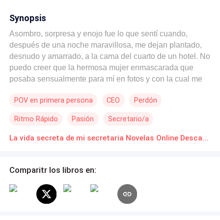
Synopsis
Asombro, sorpresa y enojo fue lo que sentí cuando,
después de una noche maravillosa, me dejan plantado,
desnudo y amarrado, a la cama del cuarto de un hotel. No
puedo creer que la hermosa mujer enmascarada que
posaba sensualmente para mí en fotos y con la cual me
obsesioné, no era tan desconocida como yo pensaba,
POV en primera persona
CEO
Perdón
sino que por más de 10 años, había estado amándome
en secreto a mi lado y yo como un tonto, pisoteé día a día,
Ritmo Rápido
Pasión
Secretario/a
sus sentimientos cruelmente. Pero la vida da muchas
vueltas y ahora estoy pagando las consecuencias de mis
De Odio al Amor
Millonario Instantáneo
Licántropo
La vida secreta de mi secretaria Novelas Online Descarga gratuita de PDF
actos. Ahora es ella, la que tiene mi corazón en sus
manos y lo hiere con su indiferencia. No voy a rendirme,
he decidido que amo a esa mujer, que voy a pedir
Comparitr los libros en:
perdón, aunque sea a rastras, no importa que yo sea un
multimillonario exitoso en los negocios, sin ella, a mi
lado, la vida pierde su sentido. Voy a luchar contra todos
los obstáculos que estén en nuestra contra, no me