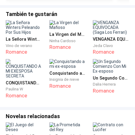
Ajustándome la corbata, me miro en el espejo, para
También te gustarán
darme los últimos retoques. Debo decir que me
considero un hombre bastante guapo, altura de 1.85
cm, cuerpo no excesivamente fuerte, pero con
La Virgen del Mafioso
La Señora Winters Peleando Por Sus Hijos
VENGANZA EQUIVOCADA (Saga Los Ferrari)
músculos trabajados y definidos, pelo ondeado
Ninha Cardoso
Vino de verano
Jeda Clavo
Romance
castaño oscuro y los ojos color avellana, de mi madre.
Romance
Romance
Además, joven de 28 años y millonario, creo que en
definitiva, estas últimas eran mis mejores ventajas y
Conquistando a mi ex-esposa
Un Segundo Comienzo Con Mi Ex-esposo
si no, pregúntales a todas las mujeres que querían
Insignia de nieve
CONQUISTANDO A MI EXESPOSA SECRETA
Dalia Herrera
Romance
trepar a mi cama por el dinero.
Paulina W
Romance
Romance
Saliendo finalmente de mi habitación, no con mucho
ánimo que digamos, porque aún no he tomado nada
Novelas relacionadas
para el dolor de cabeza y tengo el estómago revuelto,
me encuentro con mi secretaria, que le está dando
instrucciones al ama de llaves sobre como debe llevar