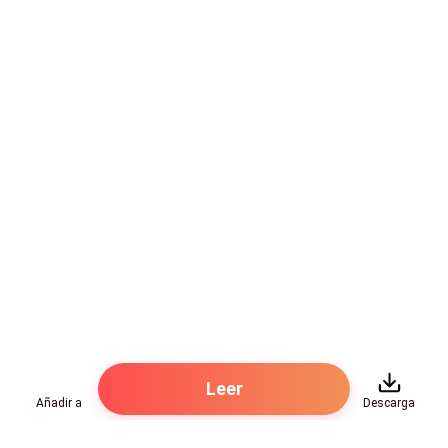
por eso la aguanto, no me queda de otra.
- En la mesa del comedor está el desayuno- me dice
de repente, interrumpiendo un momento su
conversación con mi ama de llaves, para luego acto
seguido continuar.
Esta es otra de las peculiaridades que me insultan de
esta mujer, ella dice lo que quiere decir y punto, se
gira a otra cosa, ¿y la respuesta de protesta que
tengo que darle?, ¿y el sarcasmo que le tengo
preparado?
Solo cuando estamos en la empresa y estoy en modo
Presidente Ejecutivo es que se comporta como una
Leer
verdadera secretaria, el resto del tiempo, hace lo que
Añadir a
Descarga
le venga en ganas.