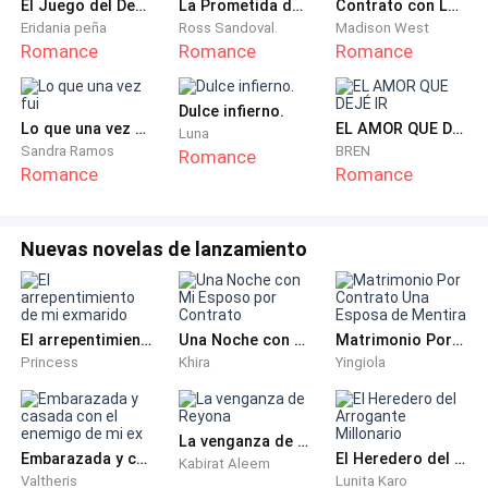
El Juego del Deseo
La Prometida del Rey.
Contrato con Lucifer
algunas cosas de la casa.
Eridania peña
Ross Sandoval.
Madison West
Romance
Romance
Romance
Y sí, la secretaria Monroe, no solo maneja los asuntos
de mi empresa, sino que prácticamente tiene más
Dulce infierno.
Lo que una vez fui
EL AMOR QUE DEJÉ IR
control sobre mi vida, de lo que hubiese tenido la
Luna
Sandra Ramos
BREN
Romance
madre que me parió.
Romance
Romance
Si algo debo decir a su favor, es que es
extremadamente talentosa, profesional, hábil y que
Nuevas novelas de lanzamiento
me conoce a la perfección, porque ha sido la única
secretaria que he tenido desde que comencé a dirigir
mi compañía.
El arrepentimiento de mi exmarido
Una Noche con Mi Esposo por Contrato
Matrimonio Por Contrato Una Esposa de Mentira
Princess
Khira
Yingiola
Ella era un poco mayor que yo, de unos 23 años en
aquel momento y no era tan genial cuando
empezamos, a como es ahora, pero nunca, en tantos
La venganza de Reyona
Embarazada y casada con el enemigo de mi ex
El Heredero del Arrogante Millonario
Kabirat Aleem
años, ha cometido ningún error imperdonable, así que
Valtheris
Lunita Karo