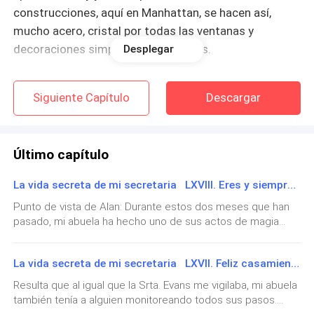
construcciones, aquí en Manhattan, se hacen así,
mucho acero, cristal por todas las ventanas y
decoraciones simples y atemporales.
Desplegar
Pronto aparece la causante de la mayoría de mis
Siguiente Capítulo
Descargar
males, sale de mi vestidor, con ese traje gris ejecutivo
impecable, su pelo rojo recogido en un rígido moño
bajo y sus característicos lentes de montura dorada,
Último capítulo
a través de los cuales se reflejaban sus ojos verde
botella.
La vida secreta de mi secretaria LXVIII. Eres y siempre serás, mi secretaria pelirroja favorita
Punto de vista de Alan: Durante estos dos meses que han
Esa actitud de que nunca se equivoca y siempre tiene
pasado, mi abuela ha hecho uno de sus actos de magia
todo bajo control, la muy santurrona.
para prepararnos una magnífica boda. La fiesta de
compromiso, si se celebró en un ambiente familiar, con
- Tiene una reunión importante, hoy a las 11 de la
La vida secreta de mi secretaria LXVII. Feliz casamiento, Srta. Evans
algunos amigos míos como Williams y la amiga de Estefanía,
Alicia. No podía creer que finalmente esta hermosa y
mañana con un potencial socio, así que le sugiero que
Resulta que al igual que la Srta. Evans me vigilaba, mi abuela
complicada mujer, sería finalmente mía, después de tantos
deje de mirarme con cara de odio y se prepare rápido
también tenía a alguien monitoreando todos sus pasos.
giros del destino. Y hablando de Williams, casi no quiere