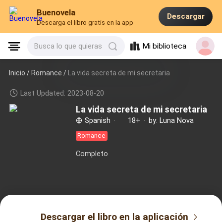
Buenovela
Descargar
Descarga el libro gratis en la app
Mi biblioteca
Busca lo que quieras
Inicio /
Romance
/
La vida secreta de mi secretaria
Last Updated: 2023-08-20
La vida secreta de mi secretaria
Spanish
·
18+
·
by: Luna Nova
Romance
Completo
Descargar el libro en la aplicación