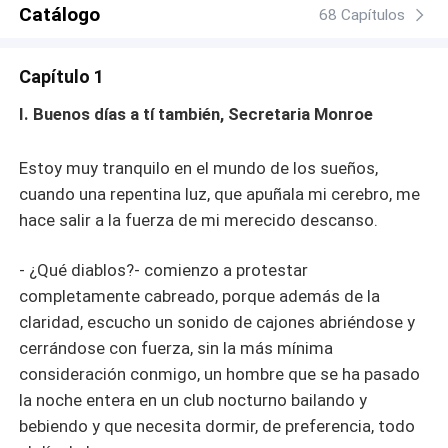
detendré hasta entrar de nuevo en su vida, en su corazón
Catálogo
68 Capítulos
y en su cama.
Capítulo 1
I. Buenos días a tí también, Secretaria Monroe
Estoy muy tranquilo en el mundo de los sueños,
cuando una repentina luz, que apuñala mi cerebro, me
hace salir a la fuerza de mi merecido descanso.
- ¿Qué diablos?- comienzo a protestar
completamente cabreado, porque además de la
claridad, escucho un sonido de cajones abriéndose y
cerrándose con fuerza, sin la más mínima
consideración conmigo, un hombre que se ha pasado
la noche entera en un club nocturno bailando y
bebiendo y que necesita dormir, de preferencia, todo