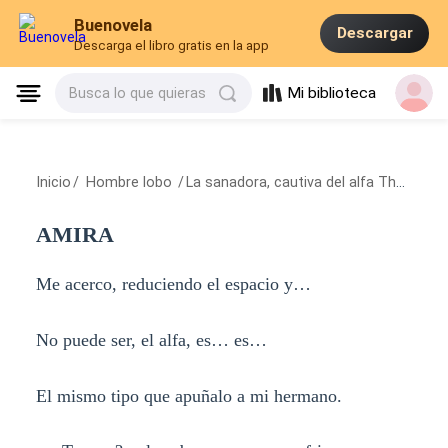
Buenovela
Descargar
Descarga el libro gratis en la app
Mi biblioteca
Busca lo que quieras
Inicio
/
Hombre lobo
/
La sanadora, cautiva del alfa Thane
/
A
AMIRA
Me acerco, reduciendo el espacio y…
No puede ser, el alfa, es… es…
El mismo tipo que apuñalo a mi hermano.