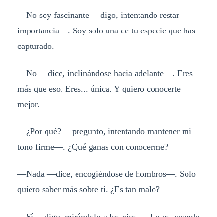
—No soy fascinante —digo, intentando restar
importancia—. Soy solo una de tu especie que has
capturado.
—No —dice, inclinándose hacia adelante—. Eres
más que eso. Eres... única. Y quiero conocerte
mejor.
—¿Por qué? —pregunto, intentando mantener mi
tono firme—. ¿Qué ganas con conocerme?
—Nada —dice, encogiéndose de hombros—. Solo
quiero saber más sobre ti. ¿Es tan malo?
—Sí —digo, mirándolo a los ojos—. Lo es, cuando