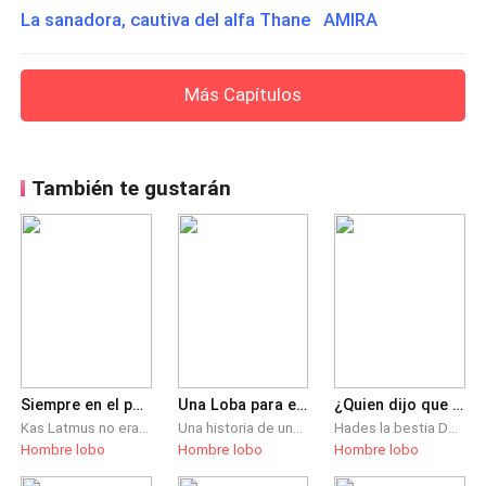
La sanadora, cautiva del alfa Thane AMIRA
Más Capítulos
También te gustarán
Siempre en el pasado y siempre en el futuro
Una Loba para el mafioso
¿Quien dijo que una Bestia no puede Amar?
Kas Latmus no era una omega de la manada Luna Plateada. Ella es una esclava. Su Alfa la ha abusado durante años. En su 17vo cumpleaños, su loba se despierta e insiste en que la Diosa de la Luna es su madre. Kas sabe que no puede ser cierto, pero es demasiada débil para discutir hasta que comienza tener una transformación inusual y muestra habilidades increibles comparado a un hombre lobo común. Justo cuando Kas estaba dispuesta a quitarse la vida, el despiadado Bronx Mason, un Alfa, con reputación de matar lobos débiles, aparece y la reclama como su pareja. ¿Podrá Kas superar años de abuso y aprender a amar al amenazador Alfa como su pareja o está demasiado lejos para poder aceptarlo y convertirse en la Luna que su lobo cree que debería ser?* La secuela de este libro estará aquí a partir de ahora ---------- Daughters of the Moon Goddess ----------- Todos los capítulos que compraste aquí permanecerán aquí. *
Una historia de una omega solitaria que se ve involucrada en la vida de un misterioso humano mafioso italiano después de ser secuestrada. El querrá tener total control sobre la loba al descubrir la naturaleza de esta, ella no podrá defenderse porque su naturaleza omega le prohíbe matar a otros seres vivos.
Hades la bestia Dothraki, conocido mas como el Hades. Comandante de la manada. El líder de todos los guerreros una bestia brutal y cruel. Sus leyendas habian sido contadas en los pueblos mas remotos de todos los reinos. Ella es Aria. Inocente. Una esclava vendida. Ahora una sirvienta de La princesa del reino Aragón. ***** Esta es una historia de hombres lobos...
Hombre lobo
Hombre lobo
Hombre lobo