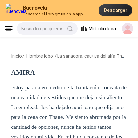
Buenovela
Descargar
Descarga el libro gratis en la app
Mi biblioteca
Busca lo que quieras
Inicio
/
Hombre lobo
/
La sanadora, cautiva del alfa Thane
/
A
AMIRA
Estoy parada en medio de la habitación, rodeada de
una cantidad de vestidos que me dejan sin aliento.
La empleada los ha dejado aquí para que elija uno
para la cena con Thane. Me siento abrumada por la
cantidad de opciones, nunca he tenido tantos
vestidos en mi vida. En mi huida constante de los