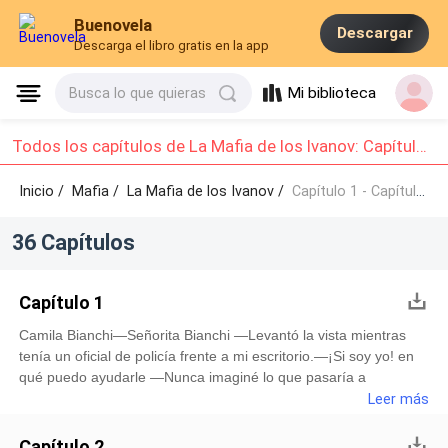
Buenovela
Descargar
Descarga el libro gratis en la app
Mi biblioteca
Busca lo que quieras
Todos los capítulos de La Mafia de los Ivanov: Capítulo 1 - Capítulo 10
Inicio /
Mafia
/
La Mafia de los Ivanov /
Capítulo 1 - Capítulo 10
36 Capítulos
Capítulo 1
Camila Bianchi—Señorita Bianchi —Levantó la vista mientras
tenía un oficial de policía frente a mi escritorio.—¡Si soy yo! en
qué puedo ayudarle —Nunca imaginé lo que pasaría a
continuación.—Queda detenida por fraude —Se acerca a mi
Leer más
dejando una orden de arresto, levantándome con brusquedad
sacando sus esposas para colocarlas.—¿Fraude...? ¡No
Capítulo 2