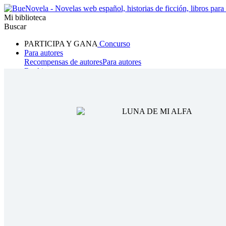
Mi biblioteca
Buscar
PARTICIPA Y GANA
Concurso
Para autores
Recompensas de autores
Para autores
Ranking
Navegar
Novelas
Cuentos Cortos
Todos
Romance
Hombre lobo
Mafia
Sistema
Fantasía
Urbano
LG