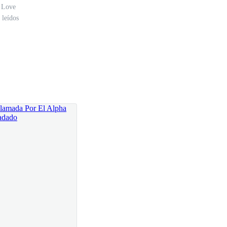
?!
 Love
 leídos