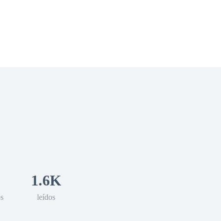
 Romance
Sci-Fi
Guerra
Otros
1.6K
os
leídos