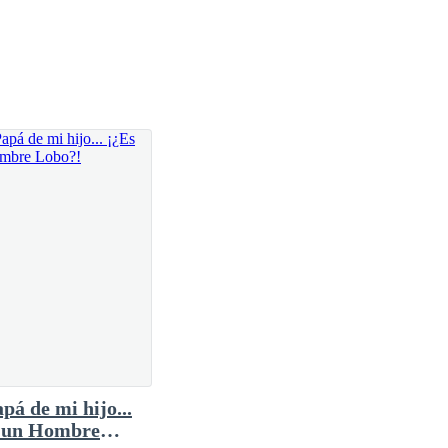
aba.
 de acero.
pá de mi hijo...
 un Hombre
ro descifrar.