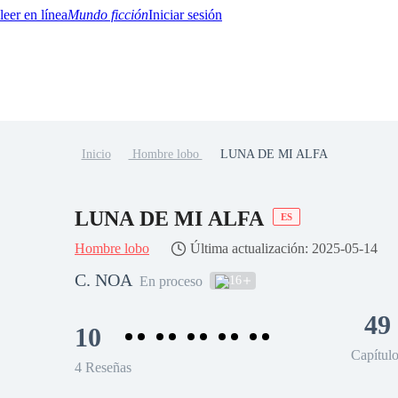
Mundo ficción
Iniciar sesión
Inicio
Hombre lobo
LUNA DE MI ALFA
BTQ+
YA/TEEN
Paranormal
Misterio/Thriller
Oriental
Juegos
Historia
MM
LUNA DE MI ALFA
ES
Hombre lobo
Última actualización: 2025-05-14
C. NOA
16
En proceso
49
10
Capítul
4 Reseñas