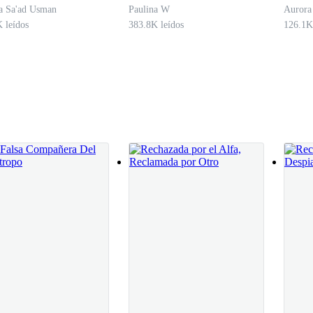
CON EL ALFA
Lobo
a Sa'ad Usman
Paulina W
Aurora
MALDITO
 leídos
383.8K leídos
126.1K
o con una frialdad forzada.
a un animal salvaje.
.
anera.