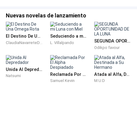
peleando constantemente
Nuevas novelas de lanzamiento
Me río entre dientes con la última parte.
Mi corazón se aprieta ante la mención de mis
El Destino De Una Omega Rota
Seduciendo a mi Luna con Miel
hermanas y logro exprimir la última pregunta.
SEGUNDA OPORTUNIDAD DE LA LUNA
ClaudiaNavarreteDiaz
L. Villalpando
Odikpo favour
—¿Y Noel?
—Encontró a su compañera el año pasado. Alia. Una
Unida Al Depredador
Reclamada Por El Alpha Despiadado
Atada al Alfa, Destinada a Su Hermano
Natsumi
pelirroja muy agradable que puede controlar a tu
Samuel Kevin
M.U.D
hermano cabezón, se ríe suavemente.
Sonrío y trato de no dejar caer las lágrimas. Ni
siquiera contacté a mi hermano gemelo. Qué tipo de
persona era yo y todo lo que han hecho es cuidarme.
Mi familia era tan hermosa antes de que me mudara y,