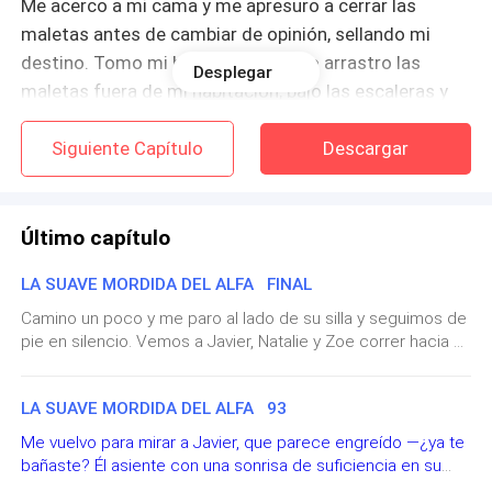
Me acerco a mi cama y me apresuro a cerrar las
maletas antes de cambiar de opinión, sellando mi
destino. Tomo mi bolso rojo y luego arrastro las
Desplegar
maletas fuera de mi habitación, bajo las escaleras y
fuera de mi apartamento. Entro en el ascensor con las
Siguiente Capítulo
Descargar
maletas y pulso el botón de la planta baja.
—El conductor está esperando, señorita Archibald —
dice el portero mientras salgo del ascensor.
Último capítulo
LA SUAVE MORDIDA DEL ALFA FINAL
Solo asiento con la cabeza hacia él, arrastrando mi
maleta detrás de mí y él me detiene.
Camino un poco y me paro al lado de su silla y seguimos de
pie en silencio. Vemos a Javier, Natalie y Zoe correr hacia el
jardín persiguiéndose unos a otros. Corretean un rato antes
—Déjame
de volver corriendo al interior para continuar con la
LA SUAVE MORDIDA DEL ALFA 93
persecución. —Estoy… —¿Perdón? —interrumpe. Me quedo
—Gracias —murmuro y camino adelante.
en silencio y él se ríe. —¿Estás enojado? —¿Molesto? Sí.
Me vuelvo para mirar a Javier, que parece engreído —¿ya te
¿Enfadado? No —¿Estás enojado conmigo? —Sí —lo miro
bañaste? Él asiente con una sonrisa de suficiencia en su
Necesitaba mantenerme ocupado, así que solo juego
para ver que me ha estado mirando —estoy molesto por
rostro y sus brazos cruzados —Soy un niño grande. Me giro