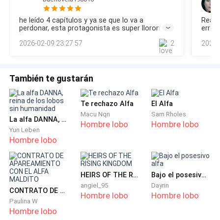
señal de
he leído 4 capítulos y ya se que lo va a
Realm
El portero con mi maleta sale del edificio y Derek abre
perdonar, esta protagonista es super llorona y
error
el maletero del coche y mete las maletas dentro.
patetica
siento
2026-02-09 23:27:57
2
2025-
dejó 
una s
intere
Derek cierra los baúles y entra al auto y pronto nos
estamos alejando.
También te gustarán
¿Cómo van los preparativos para el SAG?
Te rechazo Alfa
El Alfa
Macu Nqn
Sam Rholes
La alfa DANNA, reina de los lobos sin humanidad
—Van muy bien. El castillo se ve hermoso
Hombre lobo
Hombre lobo
Yun Leben
Hombre lobo
Yo sonrío.
—¿Y mis hermanas?
HEIRS OF THE RISING KINGDOM
Bajo el posesivo alfa
angiel_95
Dayrin
CONTRATO DE APAREAMIENTO CON EL ALFA MALDITO
Hombre lobo
Hombre lobo
—Tu madre insiste en que Faye use un vestido, Quinn
Paulina W
está cuidando el palacio y Faye y tu madre están
Hombre lobo