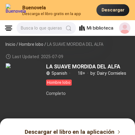
Buenovela
Descargar
Descarga el libro gratis en la app
Mi biblioteca
Busca lo que quieras
Inicio /
Hombre lobo
/
LA SUAVE MORDIDA DEL ALFA
Last Updated: 2025-07-09
LA SUAVE MORDIDA DEL ALFA
Spanish
·
18+
·
by: Dairy Cornieles
Hombre lobo
Completo
Descargar el libro en la aplicación