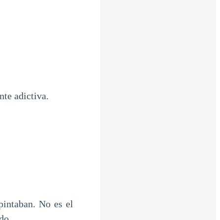
te adictiva.
pintaban. No es el
do.