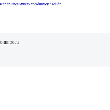
Mundo ficción
Iniciar sesión
ROHIBIDO /
2
BTQ+
YA/TEEN
Paranormal
Misterio/Thriller
Oriental
Juegos
Historia
MM