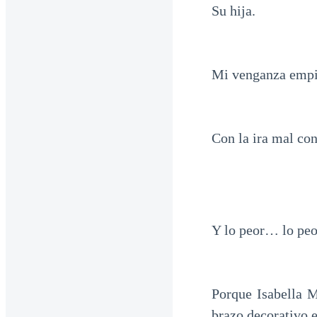
Su hija.
Mi venganza empie
Con la ira mal co
Y lo peor… lo peo
Porque Isabella M
brazo decorativo e