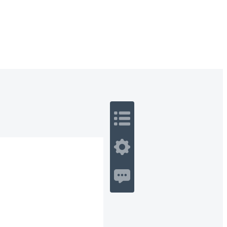
 Romance
Sci-Fi
Guerra
Otros