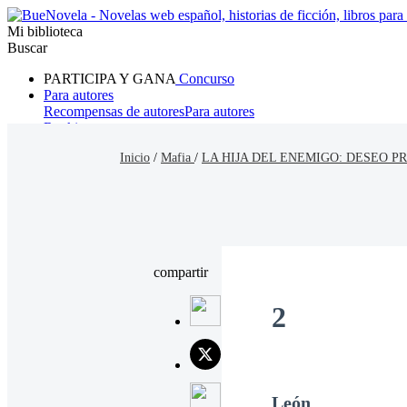
Mi biblioteca
Buscar
PARTICIPA Y GANA
Concurso
Para autores
Recompensas de autores
Para autores
Ranking
Navegar
Inicio
/
Mafia
/
LA HIJA DEL ENEMIGO: DESEO P
Novelas
Cuentos Cortos
Todos
Romance
Hombre lobo
Mafia
Sistema
Fantasía
Urbano
LG
compartir
2
León