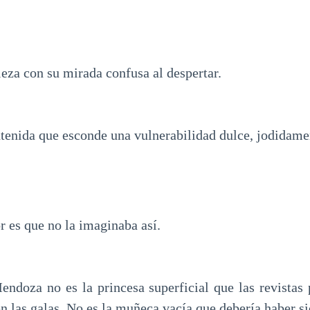
za con su mirada confusa al despertar.
ntenida que esconde una vulnerabilidad dulce, jodidamen
r es que no la imaginaba así.
endoza no es la princesa superficial que las revistas 
n las galas. No es la muñeca vacía que debería haber si