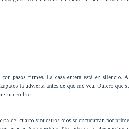
s con pasos firmes. La casa entera está en silencio. A
 zapatos la advierta antes de que me vea. Quiero que s
e su cerebro.
rta del cuarto y nuestros ojos se encuentran por prime
mpe en ella. No es miedo. No todavía. Es desconciert