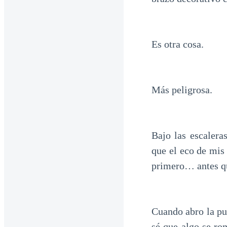
Es otra cosa.
Más peligrosa.
Bajo las escalera
que el eco de mis
primero… antes qu
Cuando abro la pue
sé que algo se ro