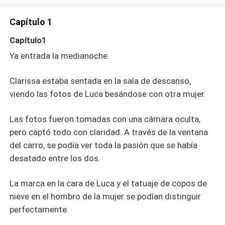
dureza: —¿Crees en serio que ella te ama? ¡Solo quiere
aprovecharse del poder de tu familia! Pero Giovanni,
Capítulo 1
abrazándola, le respondió con calma: —¿Y qué? Ella se
merece todo mi poder y mis recursos financieros. Nadie
Capítulo1
sabía que Clarissa siempre había sido parte de los
Ya entrada la medianoche.
planes de Giovanni. Él siempre la había amado como a
una rosa que se cuida y aprecia solo desde la distancia,
Clarissa estaba sentada en la sala de descanso,
le encantaba su ambición y estaba dispuesto a apoyar su
valentía.
viendo las fotos de Luca besándose con otra mujer.
Las fotos fueron tomadas con una cámara oculta,
pero captó todo con claridad. A través de la ventana
del carro, se podía ver toda la pasión que se había
desatado entre los dos.
La marca en la cara de Luca y el tatuaje de copos de
nieve en el hombro de la mujer se podían distinguir
perfectamente.