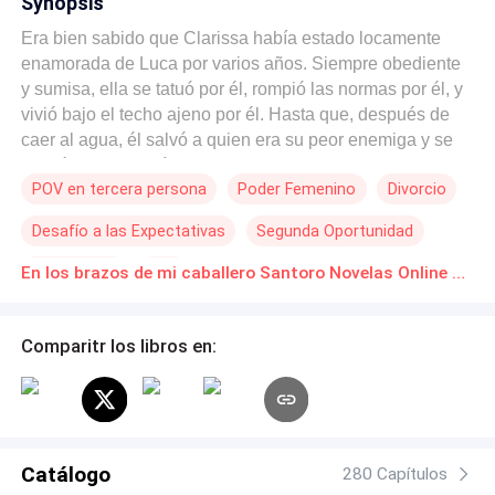
Synopsis
Era bien sabido que Clarissa había estado locamente
enamorada de Luca por varios años. Siempre obediente
y sumisa, ella se tatuó por él, rompió las normas por él, y
vivió bajo el techo ajeno por él. Hasta que, después de
caer al agua, él salvó a quien era su peor enemiga y se
olvidó de ella, dejándola tirada y hecha un desastre. Ella
POV en tercera persona
Poder Femenino
Divorcio
en ese entonces se desilusionó de esa mentira que por
años había construido. Pero por obra del destino, más
Desafío a las Expectativas
Segunda Oportunidad
tarde apareció un hombre que la abrazó y, con una
sonrisa suave, le recordó: —Señorita Clarissa, ¿no has
Despiadado
CEO
En los brazos de mi caballero Santoro Novelas Online Descarga gratuita de PDF
pensado en darle una merecida lección a su exmarido?
Ella se dio cuenta de todo y pidió el divorcio, luego se
casó con el hombre más rico y con mayor influencia de
Comparitr los libros en:
San Leo, el líder de Grupo Financiero Santoro, Giovanni.
Aquella misma noche, subió el certificado de matrimonio
a sus redes sociales. Luca, que siempre la había
menospreciado, finalmente se puso celoso y le rogó que
no se divorciara. Luego, miró a Giovanni y le dijo con
Catálogo
280 Capítulos