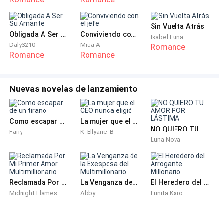
—Esposa, dicen que nuestra relación está en crisis.
Sin Vuelta Atrás
La postura cercana de ambos parecía perfecta, pero
Obligada A Ser Su Amante
Conviviendo con el jefe
Isabel Luna
Clarissa solo se sintió vacía. Su estómago se revolvió
Daly3210
Mica A
Romance
de náuseas.
Romance
Romance
Este matrimonio la había dejado exhausta. Incluso el
Nuevas novelas de lanzamiento
hombre que había amado durante tantos años, ahora
le parecía repulsivo.
Como escapar de un tirano
La mujer que el CEO nunca eligió
Ella no se soltó, permitiendo que él la agarrara.
NO QUIERO TU AMOR POR LÁSTIMA
Fany
K_Ellyane_B
Luna Nova
Hasta que los periodistas comenzaron a acercarse
rápidamente, enfocando su atención en Clarissa.
Reclamada Por Mi Primer Amor Multimillionario
La Venganza de la Exesposa del Multimillonario
El Heredero del Arrogante Millonario
—Señora Clarissa, ¿qué opina del beso tan apasionado
Midnight Flames
Abby
Lunita Karo
entre su esposo y otra mujer anoche? ¿Sabe quién es
ella?