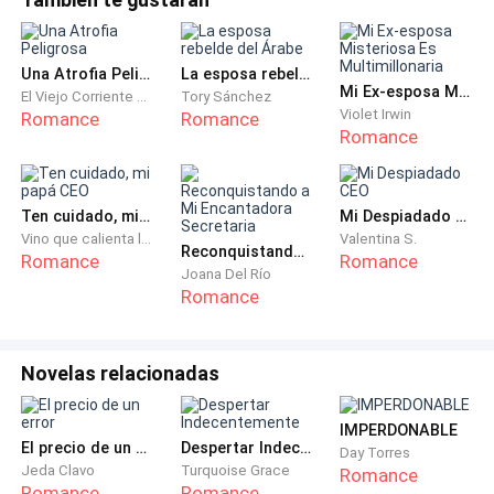
aire juguetón.
Estaba tranquilo, con una sonrisa y una actitud
Una Atrofia Peligrosa
La esposa rebelde del Árabe
relajada, pero su presencia era intimidante.
Mi Ex-esposa Misteriosa Es Multimillonaria
El Viejo Corriente del Río Qi
Tory Sánchez
Violet Irwin
Romance
Romance
Romance
El periodista tragó saliva, sintiendo la presión.
Todos sabían que el temperamento de Luca no era el
Ten cuidado, mi papá CEO
Mi Despiadado CEO
mejor y que era difícil de tratar.
Vino que calienta las flores
Valentina S.
Reconquistando a Mi Encantadora Secretaria
Romance
Romance
Joana Del Río
Apartó la mirada de la cámara y, cuando estaba a
Romance
punto de hablar, vio a Clarissa acercándose hacia él.
Se olvidó de lo que iba a decir de golpe, y ante todos,
Novelas relacionadas
sonrió de manera despreocupada. Luego se acercó y
la rodeó por la cintura, y con una voz suave y amorosa
IMPERDONABLE
El precio de un error
Despertar Indecentemente
dijo:
Day Torres
Jeda Clavo
Turquoise Grace
Romance
Romance
Romance