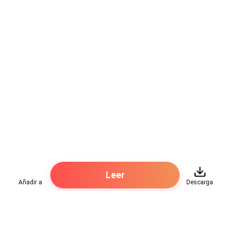
Después de la pregunta del periodista, Luca miró a
Clarissa con una expresión juguetona, pero sus ojos
se fijaron en su hombro.
Ante los ojos de todos, Clarissa miró a la cámara y,
con calma, se quitó el abrigo, mostrando el tatuaje en
su hombro. Respondió con calma:
—Anoche, fue algo entre mi esposo y yo, el romance
de pareja. Nos amamos profundamente y nunca ha
habido nadie más que se interponga entre el amor
bonito de nosotros dos.
Leer
Añadir a
Descarga
Los periodistas miraron sorprendidos el tatuaje en su
hombro. Era exactamente el mismo que en las fotos
de la noche anterior.