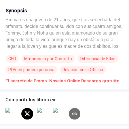
Synopsis
Emma es una joven de 21 años, que tras ser echada del
orfanato, decide continuar su vida con sus cuatro amigos,
Tommy, John y Noha quien esta enamorado de su gran
amiga de toda la vida, aunque hay un obstáculo para
llegar a la joven y es que es madre de dos diablitos, los
mellizos acaparan todo el tiempo de Emma, la cual
CEO
Matrimonio por Contrato
Diferencia de Edad
guarda un gran secreto, y es que nadie sabe quien es el
padre de esos revoltosos de 5 años, hasta que un día
POV en primera persona
Relación en la Oficina
todo sale a la luz, el amor de Noha por su amiga,
concuerda con el regreso del padre de los hijos de
Poder Femenino
Híbrido
Pasión
Independiente
El secreto de Emma. Novelas Online Descarga gratuita de PDF
Emma, lo mejor, es que no son los únicos secretos que
salen a la luz.
Comparitr los libros en: