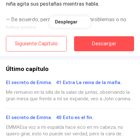
niña agita sus pestañas mientras habla.
— De acuerdo, pero no se metan en problemas o no
Desplegar
habrá postre.
— Sí, mamy.
Siguiente Capítulo
Descargar
— Son unos niños muy lindos, han crecido tanto,
parece que fue ayer cuando llegaron a este lugar. —
Último capítulo
Cassidy los observa mientras sonríe.
El secreto de Emma. 41 Extra La reina de la mafia.
— Y así de rápido como llegamos nos echaron. — no
Me remuevo en la silla de la salas de juntas, observando la
puedo evitar decirlo, pero aún me dolía.
gran mesa que frente a mí se expande, veo a John caminar
por el lugar, puedo sentir su estrés e inquietud, Bianca trata
de calmarlo, acaricia su rostro y me pierdo en ese detalle,
— Emma...
El secreto de Emma. 40 Esto es el fin.
es lindo tener a quien amar, en quien confiar y de donde
sacar fuerzas cuando quieres enviar todo al diablo… a no
EMMAEsa voz a mi espalda hace eco en mi cabeza, no
— Lo siento Cassidy, no quise decirlo de esa manera.
ser que te vuelvas un idiota como sucede con mi mellizo o
quiero girar, esto no puede ser verdad, pero la cara de
Me refiero a que te obligaron a echarnos. —sé muy
que cause tu muerte como sucedió con Eliot.— Debes dejar