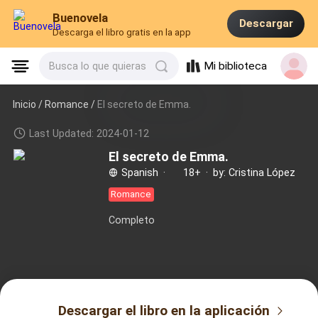
Buenovela
Descargar
Descarga el libro gratis en la app
Mi biblioteca
Busca lo que quieras
Inicio /
Romance
/
El secreto de Emma.
Last Updated: 2024-01-12
El secreto de Emma.
Spanish
·
18+
·
by: Cristina López
Romance
Completo
Descargar el libro en la aplicación