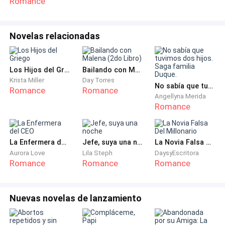
Romance
ayudare.
Melisa solo miró, con ese gesto suyo de
Novelas relacionadas
resentimiento, el cual disfrazaba con preocupación,
no quería a su hijo con nosotros, ella nunca entendió
nuestra conexión, ella solo veía que nosotros éramos
Los Hijos del Griego
Bailando con Malena (2do Libro)
Krista Miller
Day Torres
huérfanos y Tommy tenía madre. Idiota, ¿qué sabrá
No sabía que tuvimos dos hijos. Saga familia Duque.
Romance
Romance
ella lo que era la amistad?
Angellyna Merida
Romance
— Emma, ¿realmente eres tú?
La Enfermera del CEO
Jefe, suya una noche
La Novia Falsa Del Millonario
— Viejo Jack, ven dame un abrazo. – me tomo un
Aurora Love
Lila Steph
DaysyEscritora
segundo para disfrutar del hombre que siempre nos
Romance
Romance
Romance
cuidó, hasta que mis niños nos interrumpen.
— Mamá, mamá, ¿es verdad que viniste a
Nuevas novelas de lanzamiento
abandonarnos? — Donato es el primero en hablar.