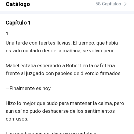
Catálogo
media que Robert lucha por su memoria, Mabel
58 Capítulos
encuentra una encrucijada, mientras se acercan
comienza a tener dudas sobre la relación entre Robert y
Capítulo 1
Vanessa. Ahora ambos están atrapados entre un pasado
olvidado y un futuro incierto. ¿Podrá un amor que
1
empezó en mentira volverse real?
Una tarde con fuertes lluvias. El tiempo, que había
estado nublado desde la mañana, se volvió peor.
Mabel estaba esperando a Robert en la cafetería
frente al juzgado con papeles de divorcio firmados.
—Finalmente es hoy.
Hizo lo mejor que pudo para mantener la calma, pero
aun así no pudo deshacerse de los sentimientos
confusos.
Las condiciones del divorcio no estaban