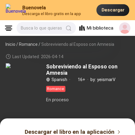
Buenovela
Descargar
Descarga el libro gratis en la app
Mi biblioteca
Busca lo que quieras
Inicio /
Romance
/
Sobreviviendo al Esposo con Amnesia
Last Updated: 2026-04-14
Sobreviviendo al Esposo con
Amnesia
Spanish
·
16+
·
by: yeismarV
Romance
En proceso
Descargar el libro en la aplicación