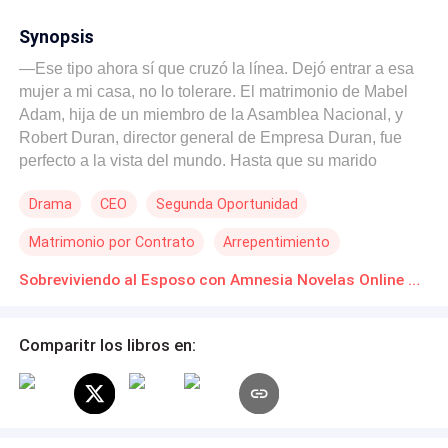
Synopsis
—Ese tipo ahora sí que cruzó la línea. Dejó entrar a esa
mujer a mi casa, no lo tolerare. El matrimonio de Mabel
Adam, hija de un miembro de la Asamblea Nacional, y
Robert Duran, director general de Empresa Duran, fue
perfecto a la vista del mundo. Hasta que su marido
Robert comenzó una aventura con su secretaria Vanessa
Drama
CEO
Segunda Oportunidad
West. —Nos vamos a divorciar— Justo cuando estaban a
punto de poner fin a su matrimonio de un año, a Robert le
Matrimonio por Contrato
Arrepentimiento
ocurrió un accidente inesperado. Debido a la presión de
ambas familias, Mabel pospone el divorcio y decide
Sobreviviendo al Esposo con Amnesia Novelas Online Descarga gratuita de PDF
quedarse con Robert, quien en el accidente de automóvil
ha perdido la memoria. Sin un recuerdo previo de su
Comparitr los libros en:
relación matrimonial ha notado varias cosas. — ¿Nunca
lo hemos hecho? No lo creo mi cuerpo está bastante
sano y soy joven. —Robert, nosotros nunca… —No hay
manera que te haya dejado sola. Mabel guardo silencio.
—Ahora, dime la verdad… ¿Qué estas ocultando? A