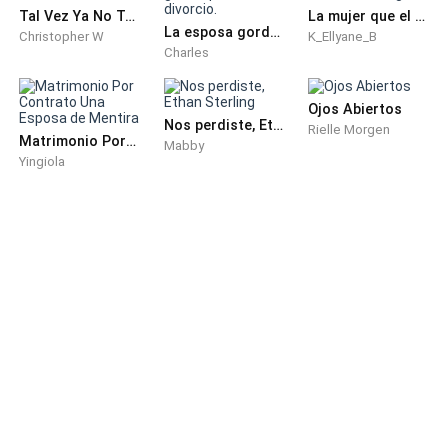
Recogí mi horario y la llave de mi
Tal Vez Ya No Te Ame Mañana
La mujer que el CEO nunca eligió
La esposa gorda quiere un divorcio.
Christopher W
K_Ellyane_B
Charles
casillero. Ya allí, en mi casillero, una
Ojos Abiertos
chica bastante guapa se me acercó.
Nos perdiste, Ethan Sterling
Rielle Morgen
Matrimonio Por Contrato Una Esposa de Mentira
Mabby
Yingiola
- Hola, ¿Eres nueva?
- Sí