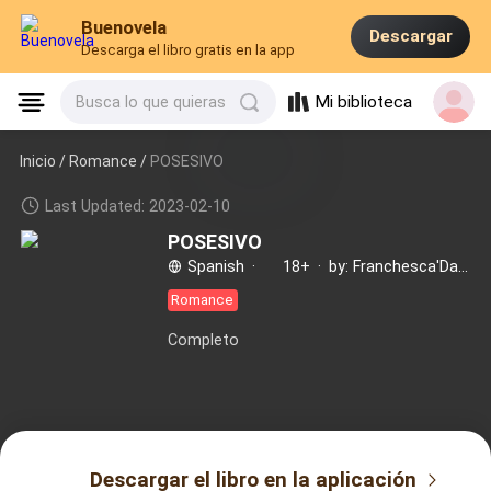
Buenovela
Descargar
Descarga el libro gratis en la app
Mi biblioteca
Busca lo que quieras
Inicio /
Romance
/
POSESIVO
Last Updated: 2023-02-10
POSESIVO
Spanish
·
18+
·
by: Franchesca'Dayan
Romance
Completo
Descargar el libro en la aplicación