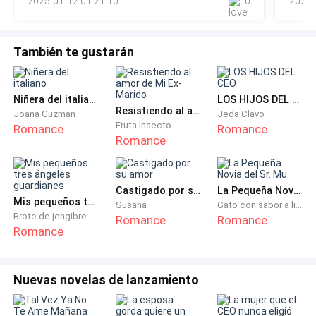
2025-01-12 01:21:10
0
2024-
FEL
- Buenos días, hija.
También te gustarán
Niñera del italiano
LOS HIJOS DEL CEO
Resistiendo al amor de Mi Ex-Marido
Luego de desayunar sali de casa y
Joana Guzman
Jeda Clavo
Fruta Insecto
Romance
Romance
Romance
caminé hacia el Instituto con la ayuda
del GPS de mi celular. En la entrada de este se
Castigado por su amor
La Pequeña Novia del Sr. Mu
Mis pequeños tres ángeles guardianes
encontraban
Susana
Gato con sabor a limón
Brote de jengibre
Romance
Romance
Romance
las típicas barbies, rubias, altas y enseñando hasta su
propia alma.
Nuevas novelas de lanzamiento