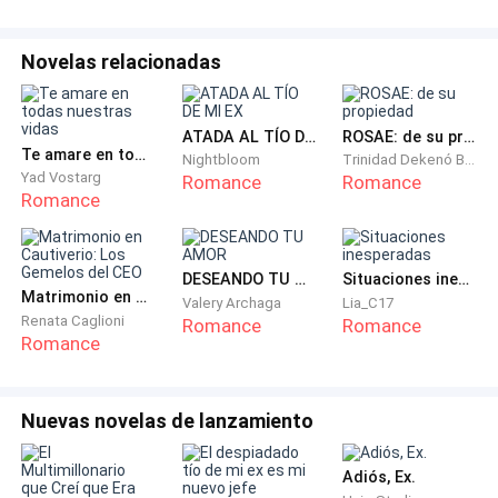
familia. Una vez que las chicas de mi linaje cumplían
dieciocho años, la maldición comenzaba. Cada año, en
Novelas relacionadas
la primera noche del tercer mes, el fuego en nuestra
sangre despertaba. Para sobrevivir a la agonía,
teníamos que ser marcadas por un lobo fuerte.
ATADA AL TÍO DE MI EX
ROSAE: de su propiedad
Te amare en todas nuestras vidas
Nightbloom
Trinidad Dekenó Bosoka
Teníamos que convertirnos en Thrall de la persona
Yad Vostarg
Romance
Romance
que nos mordiera.
Romance
Recordé dormir en las frías calles, hambrienta y sola
durante tres días. Entonces conocí a Stefan. Me llevó
DESEANDO TU AMOR
Situaciones inesperadas
Matrimonio en Cautiverio: Los Gemelos del CEO
Valery Archaga
Lia_C17
a su hermosa mansión y escuchó mi historia. Le
Renata Caglioni
Romance
Romance
conté todo sobre mi condición.
Romance
Me miró con ojos suaves y prometió convertirme en
Nuevas novelas de lanzamiento
su Thrall para protegerme del mundo. Prometió que
sería suya para siempre, y dijo que me marcaría cada
Adiós, Ex.
vez que el dolor regresara.