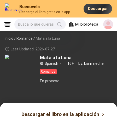
Buenovela
Descargar
Descarga el libro gratis en la app
Mi biblioteca
Busca lo que quieras
Inicio /
Romance
/
Mata a la Luna
Last Updated: 2026-07-27
Mata a la Luna
Spanish
·
16+
·
by: Liam neche
Romance
En proceso
Descargar el libro en la aplicación