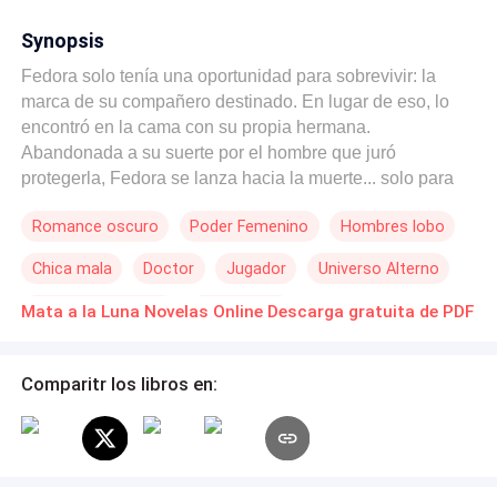
Synopsis
Fedora solo tenía una oportunidad para sobrevivir: la
marca de su compañero destinado. En lugar de eso, lo
encontró en la cama con su propia hermana.
Abandonada a su suerte por el hombre que juró
protegerla, Fedora se lanza hacia la muerte... solo para
despertar en manos del Alfa Licántropo más temido de
Romance oscuro
Poder Femenino
Hombres lobo
todos: el despiadado hermano mayor de su antiguo
compañero. Él la salva por una sola razón: su sangre
Chica mala
Doctor
Jugador
Universo Alterno
posee el poder de resucitar a su padre muerto. Ella está
destinada a ser un sacrificio. Él nunca tuvo la intención
Diferencia de Edad
Apocalipsis
Mata a la Luna Novelas Online Descarga gratuita de PDF
de enamorarse de ella ni de hacerle el amor con tanta
intensidad hasta llevarla al éxtasis una y otra vez.
Mientras el ritual se acerca y su fe en el amor se convierte
Comparitr los libros en:
en sed de venganza, Fedora deberá decidir si escapar
del monstruo que la desea... o destruir el reino decidido a
Matar a la Luna.