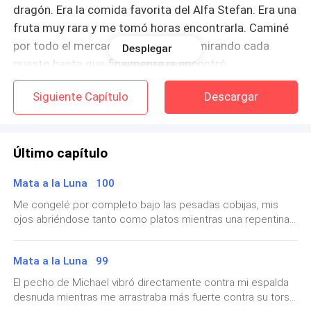
dragón. Era la comida favorita del Alfa Stefan. Era una
fruta muy rara y me tomó horas encontrarla. Caminé
por todo el mercado aquella tarde, mirando cada
Desplegar
puesto hasta que finalmente la encontré.
Siguiente Capítulo
Descargar
Esperaba que este regalo lo hiciera feliz para que
finalmente me marcara como su compañera esta
noche y detuviera este terrible dolor.
Último capítulo
Finalmente, las enormes puertas del castillo
Mata a la Luna 100
aparecieron en la oscuridad.
Me congelé por completo bajo las pesadas cobijas, mis
ojos abriéndose tanto como platos mientras una repentina
Los guardias que estaban en la entrada me miraron
ola de sorpresa golpeaba mi pecho. "¿Tu... tu familia?",
con los ojos abiertos de par en par, pero no dijeron
tartamudeé con firmeza, mis rasgos torciéndose en un
una palabra.
Mata a la Luna 99
ceño fruncido altamente conmocionado mientras me
quedaba mirando su perfil afilado. Michael dio un
El pecho de Michael vibró directamente contra mi espalda
Pasé corriendo junto a ellos, mi pie descalzo
asentimiento lento y firme, su expresión volviéndose
desnuda mientras me arrastraba más fuerte contra su torso
enteramente seria y profesional mientras ajustaba su
golpeando el frío suelo del pasillo con un fuerte