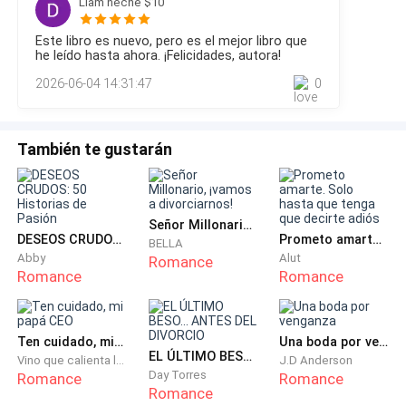
Liam neche $10
golpear mi alma.
que acababa de hacer en mi coño todavía estaban
confundiendo por completo mi mente, dejándome aturdida
Este libro es nuevo, pero es el mejor libro que
y mareada por el placer. Inspiré una bocanada de aire
Stefan estaba acostado en su gran cama. Pero no
he leído hasta ahora. ¡Felicidades, autora!
profunda y temblorosa para estabilizarme contra el colchón,
estaba solo.
2026-06-04 14:31:47
0
apartando mi cabello oscuro de mi rostro ante
Veronica estaba sentada justo encima de él. Su
espalda estaba arqueada mientras se presionaba
También te gustarán
contra él. Sus dedos estaban enredados en su oscuro
cabello, jalándolo hacia abajo para besarlo con fuerza.
Stefan no la apartaba en absoluto. Sus grandes
Señor Millonario, ¡vamos a divorciarnos!
manos rodeaban firmemente la cintura de ella,
DESEOS CRUDOS: 50 Historias de Pasión
Prometo amarte. Solo hasta que tenga que decirte adiós
BELLA
Abby
Alut
Romance
deslizándose bajo su delgado vestido.
Romance
Romance
Hace tres años, escapé de mi padre. Él intentaba
obligarme a casarme con un hombre demasiado viejo
Ten cuidado, mi papá CEO
Una boda por venganza
para mí.
EL ÚLTIMO BESO... ANTES DEL DIVORCIO
Vino que calienta las flores
J.D Anderson
Day Torres
Romance
Romance
Romance
No le importaba la oscura maldición de nuestra