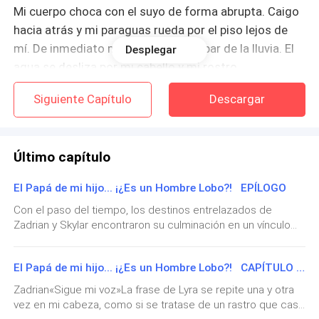
Mi cuerpo choca con el suyo de forma abrupta. Caigo
hacia atrás y mi paraguas rueda por el piso lejos de
mí. De inmediato me vuelvo a empapar de la lluvia. El
Desplegar
agua se desliza por mi cabello y mi rostro,
impidiéndome ver con quién tropecé.
Siguiente Capítulo
Descargar
—Lo siento tanto, no lo vi —digo desesperada.
Último capítulo
—Eso es evidente, niña —espeta él con molestia.
El Papá de mi hijo... ¡¿Es un Hombre Lobo?! EPÍLOGO
Cuando se pone de pie delante de mí, mi corazón se
paraliza. Su voz, su porte y el aura que emanan de él
Con el paso del tiempo, los destinos entrelazados de
Zadrian y Skylar encontraron su culminación en un vínculo
son tan imponentes que me dejan paralizada en el
eterno. Con el amor y la determinación como guías, unieron
suelo.
sus vidas en sagrado matrimonio, sellando así una promesa
El Papá de mi hijo... ¡¿Es un Hombre Lobo?! CAPÍTULO 102: SE CUMPLE LA PROFECÍA
de protección y compañía que trascendería todas las
El hombre camina hacia mí y me extiende su mano.
estaciones de sus vidas. Mientras tanto, Damon y Zara
Zadrian«Sigue mi voz»La frase de Lyra se repite una y otra
dirigieron su manada con sabiduría y compasión, guiando a
Tardo un poco en reaccionar, pero finalmente la tomo.
vez en mi cabeza, como si se tratase de un rastro que casi
sus hermanos lobos hacia un nuevo amanecer. La