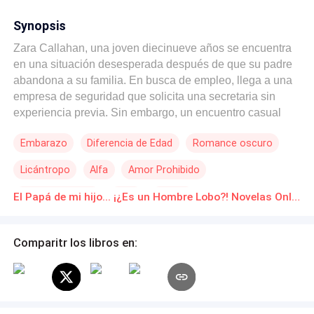
Synopsis
Zara Callahan, una joven diecinueve años se encuentra
en una situación desesperada después de que su padre
abandona a su familia. En busca de empleo, llega a una
empresa de seguridad que solicita una secretaria sin
experiencia previa. Sin embargo, un encuentro casual
con Damon Blake, un hombre misterioso y excitante,
Embarazo
Diferencia de Edad
Romance oscuro
cambia su vida por completo. Desde primer momento en
que se cruzan, Zara siente una atracción instantánea
Licántropo
Alfa
Amor Prohibido
hacia Damon, a pesar que su aura emana peligro. Él, hijo
del Alfa de la manada luna creciente y decidido a
Contemporánea
Luna
Pasión
El Papá de mi hijo... ¡¿Es un Hombre Lobo?! Novelas Online Descarga gratuita de PDF
reclamarla como suya, libera una pasión desenfrenada
que no puede controlar. Ambos se entregan al placer,
pero, pronto, Zara descubre que está embarazada
Comparitr los libros en:
producto de ese primer encuentro. Sin embargo, las
revelaciones no se detienen ahí: también descubre que
Damon es un licántropo y que ella es su mate, su pareja
destinada. Inmersa en un mundo de fantasía desconocido