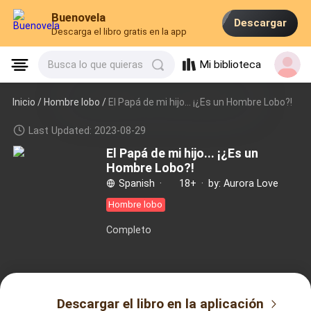
Buenovela
Descargar
Descarga el libro gratis en la app
Mi biblioteca
Busca lo que quieras
Inicio /
Hombre lobo
/
El Papá de mi hijo... ¡¿Es un Hombre Lobo?!
Last Updated: 2023-08-29
El Papá de mi hijo... ¡¿Es un
Hombre Lobo?!
Spanish
·
18+
·
by: Aurora Love
Hombre lobo
Completo
Descargar el libro en la aplicación