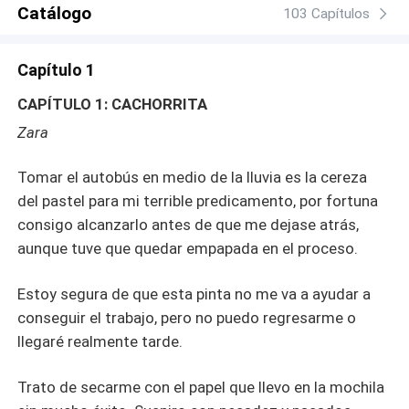
para ella, se enfrentará a una decisión crucial: ¿está
Catálogo
103 Capítulos
dispuesta a formar parte de ese mundo tanto como su
corazón se lo reclama? Mientras Zara lucha por
Capítulo 1
comprender su nueva realidad, deberá tomar decisiones
difíciles que pondrán a prueba su amor. Enfrentada a
CAPÍTULO 1: CACHORRITA
peligros inesperados y traiciones, se verá obligada a
Zara
descubrir su verdadera fuerza interior en un mundo en el
que los seres sobrenaturales y los secretos están a la
Tomar el autobús en medio de la lluvia es la cereza
orden del día.
del pastel para mi terrible predicamento, por fortuna
consigo alcanzarlo antes de que me dejase atrás,
aunque tuve que quedar empapada en el proceso.
Estoy segura de que esta pinta no me va a ayudar a
conseguir el trabajo, pero no puedo regresarme o
llegaré realmente tarde.
Trato de secarme con el papel que llevo en la mochila