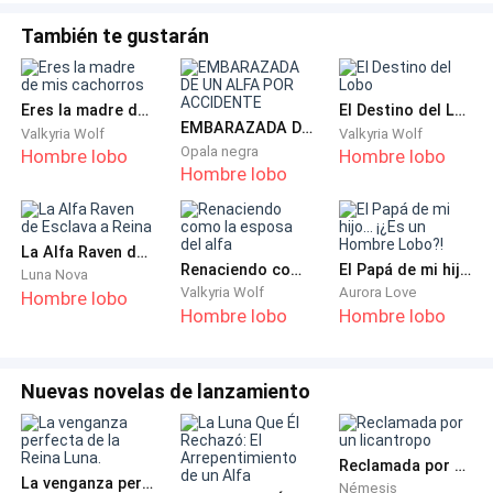
combinado con unos tenis blancos, y, aun así, su
También te gustarán
anatomía resalta a gritos debajo de esa ropa mojada.
Siento mis mejillas arder de la vergüenza y la emoción
Eres la madre de mis cachorros
El Destino del Lobo
EMBARAZADA DE UN ALFA POR ACCIDENTE
Valkyria Wolf
Valkyria Wolf
que me causa. Nunca había visto a alguien como él.
Opala negra
Hombre lobo
Hombre lobo
Sin embargo, algo en su mirada, en esos ojos negros
Hombre lobo
tan profundos como la noche, me gritan: ¡cuidado!
—¿Siempre eres así de modesta, cachorrita?
La Alfa Raven de Esclava a Reina
Renaciendo como la esposa del alfa
El Papá de mi hijo... ¡¿Es un Hombre Lobo?!
Luna Nova
Valkyria Wolf
Aurora Love
Hombre lobo
Abro los ojos hasta el límite al escucharlo decirme
Hombre lobo
Hombre lobo
así. ¿Por qué se cree con el derecho de hacerlo si ni
siquiera nos conocemos?
Nuevas novelas de lanzamiento
—¿Cómo?
Reclamada por un licantropo
—Es que pareces un pequeño cachorro mojado,
La venganza perfecta de la Reina Luna.
Némesis