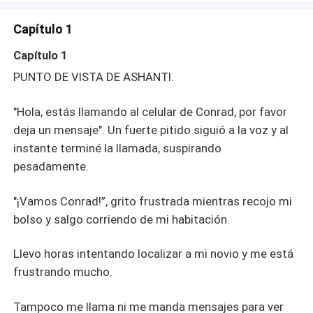
compañero del despiadado Rey Lobo. El mismo día que
llega al Harem, encuentra a su pareja... Lee para
Capítulo 1
descubrir la identidad de su pareja y cómo le van las
cosas en ese Harem.
Capítulo 1
PUNTO DE VISTA DE ASHANTI.
"Hola, estás llamando al celular de Conrad, por favor
deja un mensaje". Un fuerte pitido siguió a la voz y al
instante terminé la llamada, suspirando
pesadamente.
"¡Vamos Conrad!”, grito frustrada mientras recojo mi
bolso y salgo corriendo de mi habitación.
Llevo horas intentando localizar a mi novio y me está
frustrando mucho.
Tampoco me llama ni me manda mensajes para ver