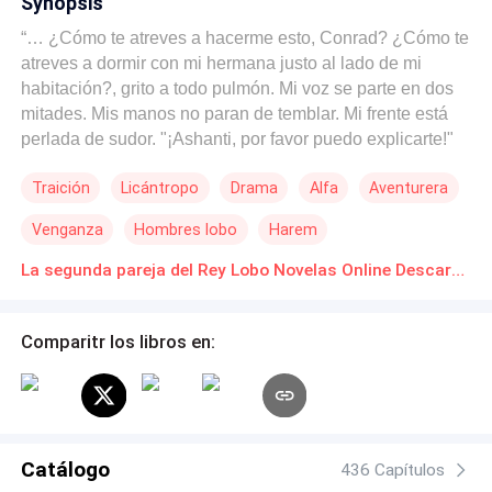
Synopsis
“… ¿Cómo te atreves a hacerme esto, Conrad? ¿Cómo te
atreves a dormir con mi hermana justo al lado de mi
habitación?, grito a todo pulmón. Mi voz se parte en dos
mitades. Mis manos no paran de temblar. Mi frente está
perlada de sudor. "¡Ashanti, por favor puedo explicarte!"
Conrad suplica mientras intenta bajarse de la cama, pero
Traición
Licántropo
Drama
Alfa
Aventurera
no puede porque está rígido debajo del edredón.
"Ashanti, ¿qué haces en mi habitación?" Rhea grita a
Venganza
Hombres lobo
Harem
todo pulmón y aparto mis ojos de Conrad y los pego en
su cara. No parece asustada ni culpable como Conrad.
La segunda pareja del Rey Lobo Novelas Online Descarga gratuita de PDF
"¿Y qué haces en la cama con mi novio?" Pregunto,
levantando la voz también. "Yo lo quiero a él. ¿Qué harás
Comparitr los libros en:
al respecto?"…. Después de sorprender de repente a su
novio en la cama con su hermanastra, Ashanti pensó que
las cosas no podían empeorar para ella hasta que Lobo
Beta apareció en la manada de su padre y la escogió
junto con su hermanastra como para el Lobo Harem,
Catálogo
quien tendrá la oportunidad de ser elegido como
436 Capítulos