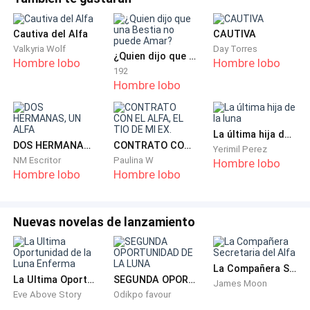
"¿Por qué no rompes con mi hermana y sales conmigo
en su lugar? Soy la hija favorita de mi padre. Si te
Cautiva del Alfa
CAUTIVA
casas conmigo, tienes más posibilidades de
Valkyria Wolf
Day Torres
convertirte en Alfa que si te casas con Ashanti". Dejo
¿Quien dijo que una Bestia no puede Amar?
Hombre lobo
Hombre lobo
192
de caminar e intento procesar lo que acabo de
Hombre lobo
escuchar decir a Rhea.
Mi cabeza está inestable. Mi corazón late con fuerza
La última hija de la luna
en mis oídos.
DOS HERMANAS, UN ALFA
CONTRATO CON EL ALFA, EL TIO DE MI EX.
Yerimil Perez
NM Escritor
Paulina W
Hombre lobo
Hombre lobo
Hombre lobo
"No estoy haciendo esto porque quiera convertirme
en Alfa algún día, Rhea".
Nuevas novelas de lanzamiento
¡Esa voz!
Esa suave voz de barítono.
La Compañera Secretaria del Alfa
La Ultima Oportunidad de la Luna Enferma
SEGUNDA OPORTUNIDAD DE LA LUNA
James Moon
Eve Above Story
Odikpo favour
No pertenece a nadie más, ¡sino a mi novio, Conrad!