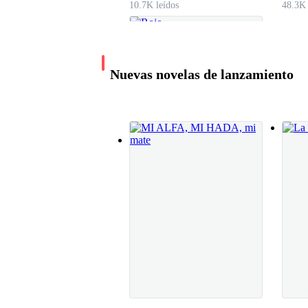
10.7K leídos
48.3K 
Nuevas novelas de lanzamiento
Rojo
td8753066
8.1K leídos