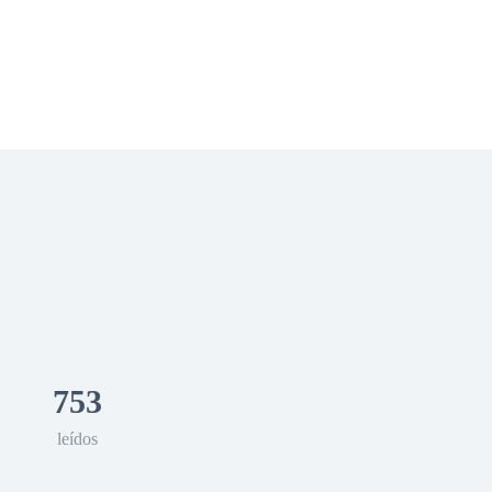
 Romance
Sci-Fi
Guerra
Otros
753
leídos