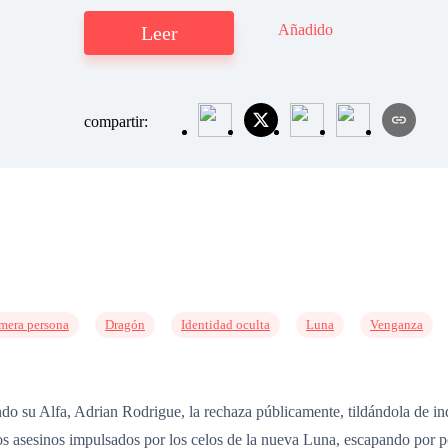
Añadido
Leer
compartir:
mera persona
Dragón
Identidad oculta
Luna
Venganza
o su Alfa, Adrian Rodrigue, la rechaza públicamente, tildándola de in
los asesinos impulsados por los celos de la nueva Luna, escapando por p