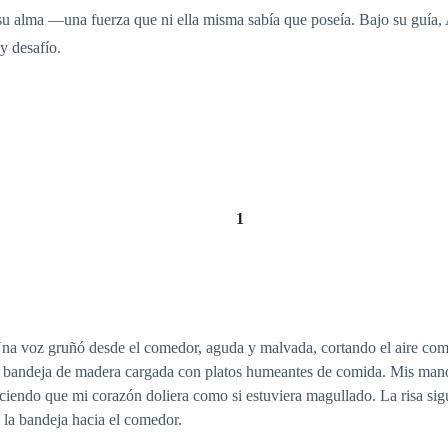
su alma —una fuerza que ni ella misma sabía que poseía. Bajo su guía,
y desafío.
1
Una voz gruñó desde el comedor, aguda y malvada, cortando el aire como
an bandeja de madera cargada con platos humeantes de comida. Mis ma
iendo que mi corazón doliera como si estuviera magullado. La risa sigui
 la bandeja hacia el comedor.