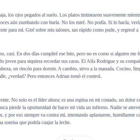
ja, los ojos pegados al suelo. Los platos tintinearon suavemente mientr
ces aún zumbando con burla. No los miré. No podía. Si lo hacía, vería 
e para mí. Giré sobre mis talones, tan rápido como pude, y regresé a la
 casi. En dos días cumpliré ese hito, pero no es como si alguien me fu
do joven para siquiera recordar sus caras. El Alfa Rodrigue y su comp
abeza, un rincón para dormir. A cambio, sirvo a la manada. Cocino, lim
alle, ¿verdad? Pero entonces Adrian tomó el control.
ente. No solo es el líder ahora; es una espina en mi costado, un dolor 
unca pierde la oportunidad de hacer mi vida un infierno. Nadie se atreve
, y por eso siempre va contra mí, intentando aplastarme, humillarme ca
a sonrisa que podría cuajar la leche.