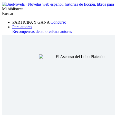
Mi biblioteca
Buscar
PARTICIPA Y GANA
Concurso
Para autores
Recompensas de autores
Para autores
Ranking
Navegar
Novelas
Cuentos Cortos
Todos
Romance
Hombre lobo
Mafia
Sistema
Fantasía
Urbano
LG