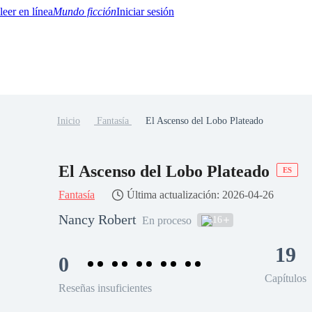
Mundo ficción
Iniciar sesión
Inicio
Fantasía
El Ascenso del Lobo Plateado
BTQ+
YA/TEEN
Paranormal
Misterio/Thriller
Oriental
Juegos
Historia
MM
El Ascenso del Lobo Plateado
ES
Fantasía
Última actualización: 2026-04-26
Nancy Robert
16
En proceso
19
0
Capítulos
Reseñas insuficientes