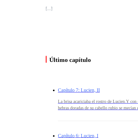
[...]
Aquel periodo, en el que la luz y la oscuridad 
el comienzo de algo nuevo: la magia.
Último capítulo
La tierra se nutrió de vestigios de poder, y eco
Y así, gracias a los seres divinos que defendie
Capítulo 7: Lucien, II
desolado al cual los mortales llamaron reino de 
La brisa acariciaba el rostro de Lucien.Y con
hebras doradas de su cabello rubio se mecían 
lo seguían a paso rápido, la caravana que lo 
Y los dioses, por otro lado, seres de esencia d
debía utilizar estaba detrás de él, vacío como 
algunas semanas.Y es que él no podía evitarlo,
que había acompañado sus viajes. La melena b
Capítulo 6: Lucien, I