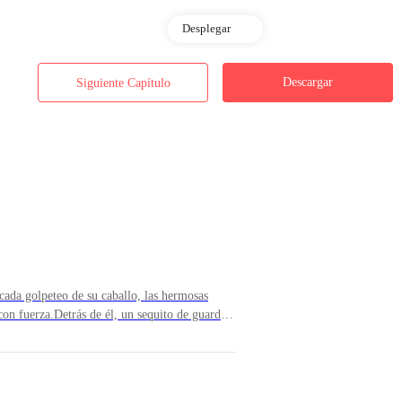
Desplegar
Descargar
Siguiente Capítulo
se batieron en duelo sería conocido como la Gran Guerra, un cataclismo 
s de luz y oscuridad fueron sembrados en un equilibrio propicio.
ron el reino mortal, los demonios se vieron despojados de su antiguo do
las sombras.
 cada golpeteo de su caballo, las hermosas
con fuerza.Detrás de él, un sequito de guardias
acompañaba era pequeña, y el palanquín que
ivina, regresaron al reino celestial en un espectáculo de luces danzante
el día en que salieron de Luthania, hacía ya
 ya que le tenía un cariño especial al caballo
lanca de su corcel se balanceaba al ritmo de