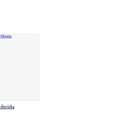
ipe que allí crecía.
omento en el que la paz sería un recuerdo lejano.
 prisión eterna, los reinos humanos no tendrán
íbrida