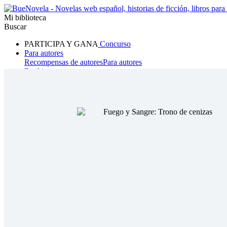
Mi biblioteca
Buscar
PARTICIPA Y GANA
Concurso
Para autores
Recompensas de autores
Para autores
Ranking
Navegar
Novelas
Cuentos Cortos
Todos
Romance
Hombre lobo
Mafia
Sistema
Fantasía
Urbano
LG