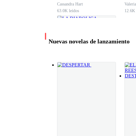
Cassandra Hart
Valeri
63.0K leídos
12.6K 
Nuevas novelas de lanzamiento
LA DIABOLICA
TENTACION DEL
ALFA
Aragones
13.4K leídos