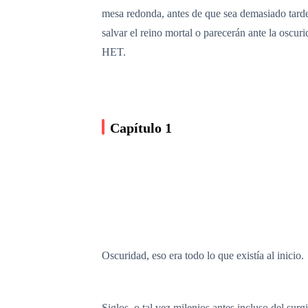
mesa redonda, antes de que sea demasiado tarde.
salvar el reino mortal o parecerán ante la oscu
HET.
Capítulo 1
Oscuridad, eso era todo lo que existía al inicio.
Siglos, o tal vez milenios antes incluso del su