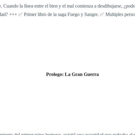
 Cuando la línea entre el bien y el mal comienza a desdibujarse, ¿podr
ridad? +++ ✅️ Primer libro de la saga Fuego y Sangre. ✅️ Multiples perso
Prologo: La Gran Guerra
rgimiento del primer reino humano, existió una oscuridad que rodeaba al 