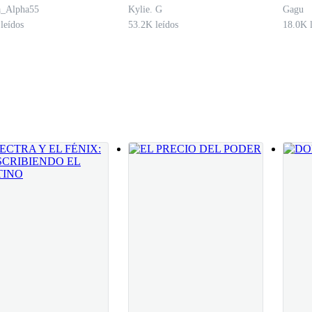
a_Alpha55
Kylie. G
Gagu
leídos
53.2K leídos
18.0K l