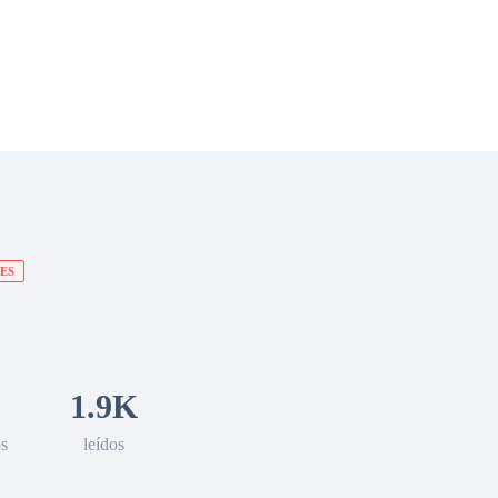
 Romance
Sci-Fi
Guerra
Otros
ES
1.9K
os
leídos