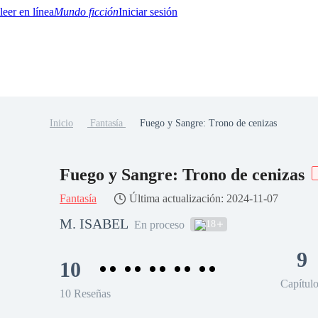
Mundo ficción
Iniciar sesión
Inicio
Fantasía
Fuego y Sangre: Trono de cenizas
BTQ+
YA/TEEN
Paranormal
Misterio/Thriller
Oriental
Juegos
Historia
MM
Fuego y Sangre: Trono de cenizas
Fantasía
Última actualización: 2024-11-07
M. ISABEL
18
En proceso
9
10
Capítul
10 Reseñas