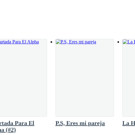
ando de despegarse de la cama en la que se
pero era amado por sus habitantes y, especialmente, por el pequeño prínc
te y su aliento se cortó unos segundos, casi
que él no dejó caer. Todo dolía, y se
ran, el destino del reino estaba escrito en las estrellas, y llegaría un m
sionada en el reino de las sombras, encuentre maneras de escapar de su
o.
tada Para El
P.S, Eres mi pareja
La H
a (#2)