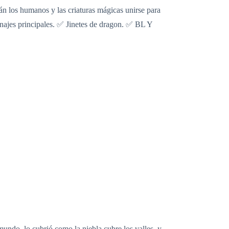
án los humanos y las criaturas mágicas unirse para
najes principales. ✅️ Jinetes de dragon. ✅️ BL Y
mundo, lo cubrió como la niebla cubre los valles, y